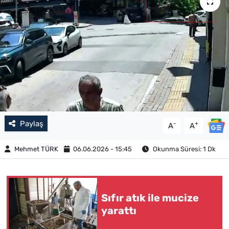
Paylaş
-
+
A
A
Mehmet TÜRK
06.06.2026 - 15:45
Okunma Süresi: 1 Dk
Sıfır atık ile mucize
yarattı