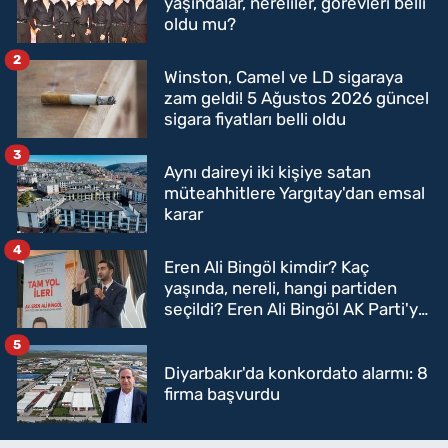
yaşındalar, nereliler, görevleri belli
oldu mu?
2
Winston, Camel ve LD sigaraya
zam geldi! 5 Ağustos 2026 güncel
sigara fiyatları belli oldu
3
Aynı daireyi iki kişiye satan
müteahhitlere Yargıtay'dan emsal
karar
4
Eren Ali Bingöl kimdir? Kaç
yaşında, nereli, hangi partiden
seçildi? Eren Ali Bingöl AK Parti'ye
mi geçecek?
5
Diyarbakır'da konkordato alarmı: 8
firma başvurdu