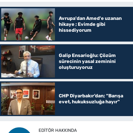
Avrupa'dan Amed'e uzanan
hikaye ; Evimde gibi
hissediyorum
Galip Ensarioğlu: Çözüm
sürecinin yasal zeminini
oluşturuyoruz
CHP Diyarbakır’dan; “Barışa
evet, hukuksuzluğa hayır"
EDITÖR HAKKINDA