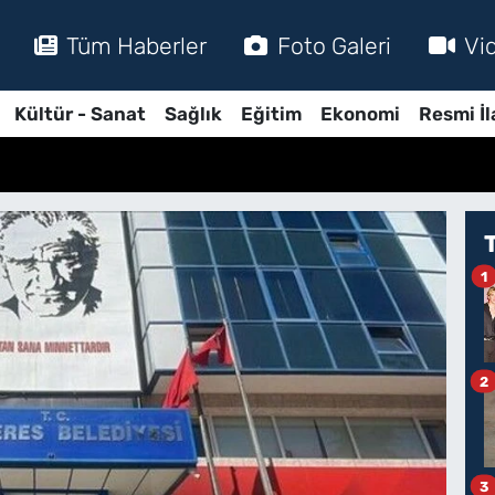
Tüm Haberler
Foto Galeri
Vi
Kültür - Sanat
Sağlık
Eğitim
Ekonomi
Resmi İl
1
2
3