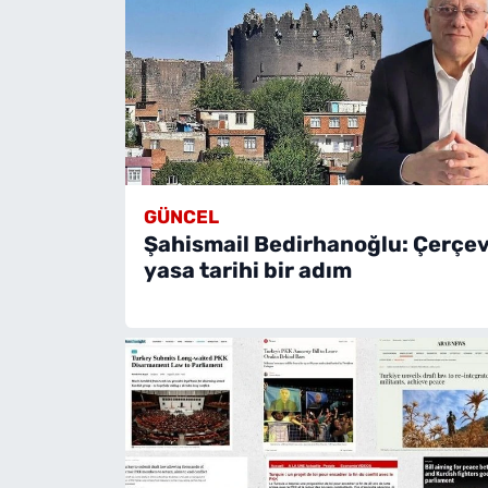
GÜNCEL
Şahismail Bedirhanoğlu: Çerçe
yasa tarihi bir adım