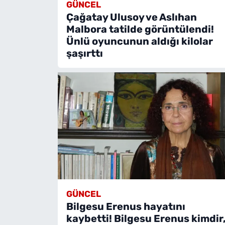
GÜNCEL
Çağatay Ulusoy ve Aslıhan
Malbora tatilde görüntülendi!
Ünlü oyuncunun aldığı kilolar
şaşırttı
GÜNCEL
Bilgesu Erenus hayatını
kaybetti! Bilgesu Erenus kimdir