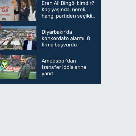
Eren Ali Bingöl kimdir?
Kaç yaşında, nereli,
hangi partiden seçildi?
Eren Ali Bingöl AK
Parti'ye mi geçecek?
Diyarbakır'da
alet Bakanı: İnternet basınının 
konkordato alarmı: 8
oplamak gerek
firma başvurdu
Amedspor’dan
transfer iddialarına
yanıt