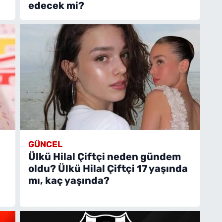
edecek mi?
GÜNCEL
Ülkü Hilal Çiftçi neden gündem
oldu? Ülkü Hilal Çiftçi 17 yaşında
mı, kaç yaşında?