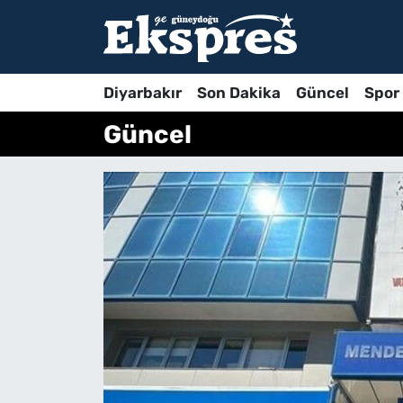
Diyarbakır
Son Dakika
Güncel
Spor
Güncel