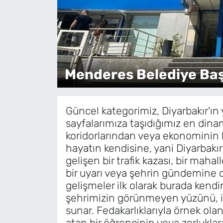
Menderes Belediye Baş
Güncel kategorimiz, Diyarbakır'ın
sayfalarımıza taşıdığımız en dina
koridorlarından veya ekonominin
hayatın kendisine, yani Diyarbakı
gelişen bir trafik kazası, bir maha
bir uyarı veya şehrin gündemine o
gelişmeler ilk olarak burada kend
şehrimizin görünmeyen yüzünü, il
sunar. Fedakarlıklarıyla örnek olan
atan bir öğrencinin veya zorluklar