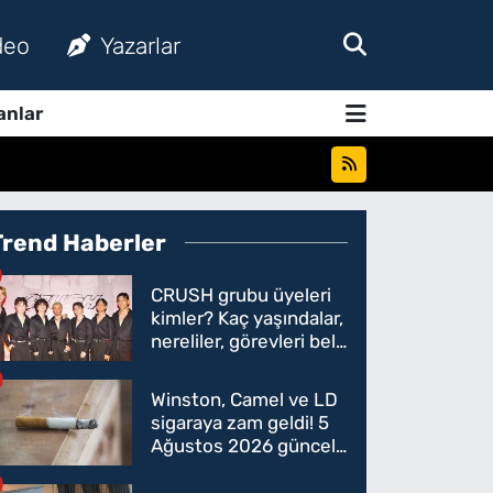
deo
Yazarlar
anlar
Trend Haberler
CRUSH grubu üyeleri
kimler? Kaç yaşındalar,
nereliler, görevleri belli
oldu mu?
Winston, Camel ve LD
sigaraya zam geldi! 5
Ağustos 2026 güncel
sigara fiyatları belli
oldu