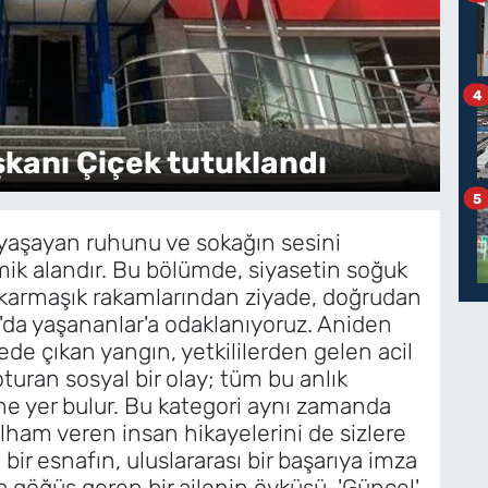
4
Ad
kanı Çiçek tutuklandı
t
5
 yaşayan ruhunu ve sokağın sesini
mik alandır. Bu bölümde, siyasetin soğuk
 karmaşık rakamlarından ziyade, doğrudan
r'da yaşananlar'a odaklanıyoruz. Aniden
llede çıkan yangın, yetkililerden gelen acil
turan sosyal bir olay; tüm bu anlık
ine yer bulur. Bu kategori aynı zamanda
ham veren insan hikayelerini de sizlere
 bir esnafın, uluslararası bir başarıya imza
a göğüs geren bir ailenin öyküsü, 'Güncel'