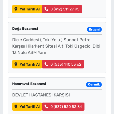
Yol Tarifi Al
0 (412) 511 27 95
Doğa Eczanesi
Ergani
Dicle Caddesi ( Toki Yolu ) Sunpet Petrol
Karşısı Hilarkent Sitesi Altı Toki Üsgecidi Dibi
13 Nolu ASM Yanı
Yol Tarifi Al
0 (533) 140 53 62
Hamravat Eczanesi
Çermik
DEVLET HASTANESİ KARŞISI
Yol Tarifi Al
0 (537) 520 52 84