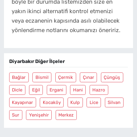
böyle bir durumda listemizden size en
yakın ikinci alternatifi kontrol etmenizi
veya eczanenin kapısında asılı olabilecek
yönlendirme notlarını okumanızı öneririz.
Diyarbakır Diğer İlçeler
Bağlar
Bismil
Çermik
Çınar
Çüngüş
Dicle
Eğil
Ergani
Hani
Hazro
Kayapınar
Kocaköy
Kulp
Lice
Silvan
Sur
Yenişehir
Merkez