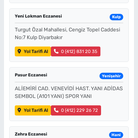
Yeni Lokman Eczanesi
Kulp
Turgut Özal Mahallesi, Cengiz Topel Caddesi
No:7 Kulp Diyarbakır
Yol Tarifi Al
0 (412) 831 20 35
Pasur Eczanesi
Yenişehir
ALİEMİRİ CAD. VENEVİDİ HAST. YANI ADİDAS
SEMBOL (A101 YANI) SPOR YANI
Yol Tarifi Al
0 (412) 229 26 72
Zehra Eczanesi
Hani