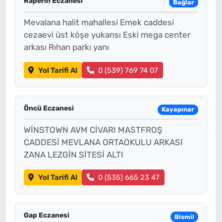
Raperin Eczanesi
Bağlar
Mevalana halit mahallesi Emek caddesi
cezaevi üst köşe yukarısı Eski mega center
arkası Rıhan parkı yanı
Yol Tarifi Al
0 (539) 769 74 07
Öncü Eczanesi
Kayapınar
WİNSTOWN AVM CİVARI MASTFROŞ
CADDESİ MEVLANA ORTAOKULU ARKASI
ZANA LEZGİN SİTESİ ALTI
Yol Tarifi Al
0 (535) 665 23 47
Gap Eczanesi
Bismil