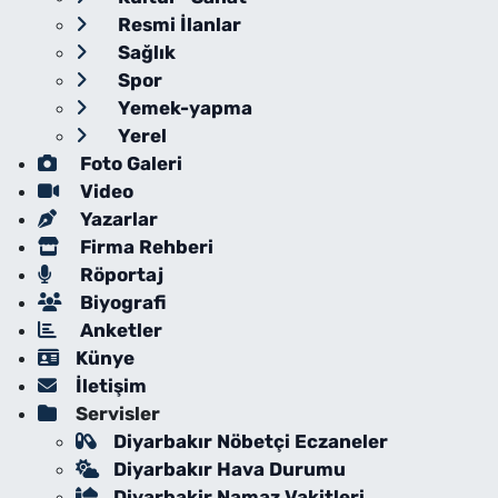
Resmi İlanlar
Sağlık
Spor
Yemek-yapma
Yerel
Foto Galeri
Video
Yazarlar
Firma Rehberi
Röportaj
Biyografi
Anketler
Künye
İletişim
Servisler
Diyarbakır Nöbetçi Eczaneler
Diyarbakır Hava Durumu
Diyarbakir Namaz Vakitleri