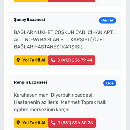
Şenay Eczanesi
Bağlar
BAĞLAR NÜKHET COŞKUN CAD. CİHAN APT.
ALTI NO:96 BAĞLAR PTT KARŞISI ( ÖZEL
BAĞLAR HASTANESİ KARŞISI)
Yol Tarifi Al
0 (412) 236 79 44
Rengin Eczanesi
Lice
Karahasan mah. Diyarbakır caddesi.
Hastanenin az ilerisi Mehmet Toprak halk
eğitim merkezinin karşısı
Yol Tarifi Al
0 (531) 596 60 26