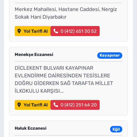
Merkez Mahallesi, Hastane Caddesi, Nergiz
Sokak Hani Diyarbakır
Yol Tarifi Al
0 (412) 651 30 52
Menekşe Eczanesi
Kayapınar
DİCLEKENT BULVARI KAYAPINAR
EVLENDİRME DAİRESİNDEN TESİSLERE
DOĞRU GİDERKEN SAĞ TARAFTA MİLLET
İLKOKULU KARŞISI...
Yol Tarifi Al
0 (412) 251 64 20
Haluk Eczanesi
Eğil