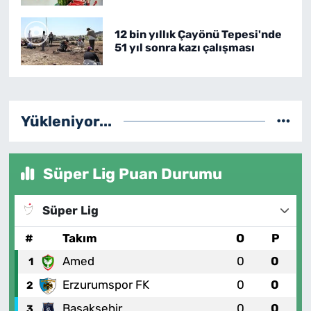
12 bin yıllık Çayönü Tepesi'nde
51 yıl sonra kazı çalışması
Yükleniyor...
Süper Lig Puan Durumu
Süper Lig
#
Takım
O
P
Amed
0
0
1
Erzurumspor FK
0
0
2
Başakşehir
0
0
3