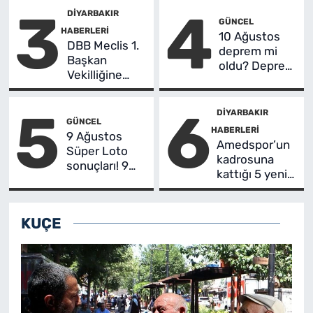
3
4
oldu! Şans
DIYARBAKIR
GÜNCEL
Topu bilet
HABERLERI
10 Ağustos
sorgulama
DBB Meclis 1.
deprem mi
Başkan
oldu? Deprem
Vekilliğine
bildirimi
Evin Yelboğa
neden geldi,
seçildi
5
6
AFAD son
DIYARBAKIR
GÜNCEL
depremler
HABERLERI
9 Ağustos
listesi
Amedspor’un
Süper Loto
kadrosuna
sonuçları! 9
kattığı 5 yeni
Ağustos
isim
Süper Loto
Süper Loto
KUÇE
kazanan
numaralar ve
bilet
sorgulama