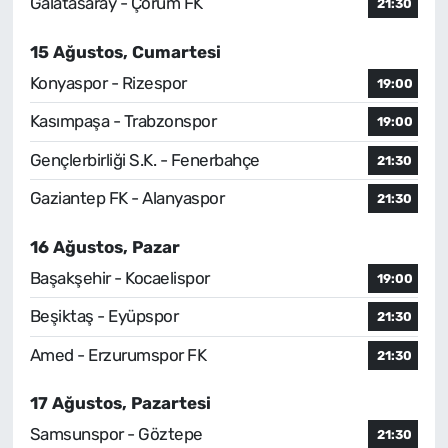
Galatasaray - Çorum FK
21:30
15 Ağustos, Cumartesi
Konyaspor - Rizespor
19:00
Kasımpaşa - Trabzonspor
19:00
Gençlerbirliği S.K. - Fenerbahçe
21:30
Gaziantep FK - Alanyaspor
21:30
16 Ağustos, Pazar
Başakşehir - Kocaelispor
19:00
Beşiktaş - Eyüpspor
21:30
Amed - Erzurumspor FK
21:30
17 Ağustos, Pazartesi
Samsunspor - Göztepe
21:30