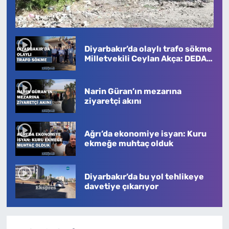
Diyarbakır’da olaylı trafo sökme
Milletvekili Ceylan Akça: DEDAŞ
köylere çöküyor
Narin Güran’ın mezarına
ziyaretçi akını
Ağrı’da ekonomiye isyan: Kuru
ekmeğe muhtaç olduk
Diyarbakır’da bu yol tehlikeye
davetiye çıkarıyor