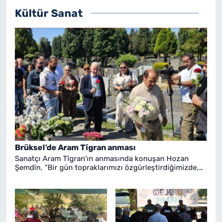
Kültür Sanat
Brüksel’de Aram Tîgran anması
Sanatçı Aram Tîgran'ın anmasında konuşan Hozan
Şemdîn, “Bir gün topraklarımızı özgürleştirdiğimizde,
mezarını onun istediği toprağa ve özlemiyle yaşadığı
topraklara taşıyacağız" dedi.