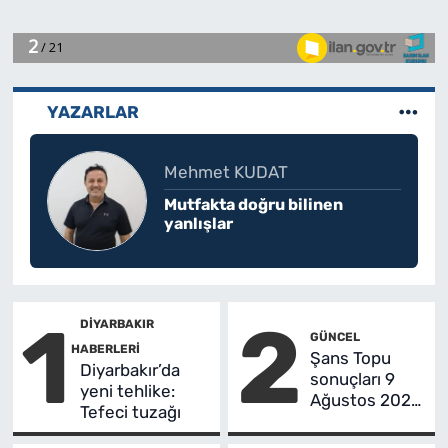
YAZARLAR
Mehmet KUDAT
Mutfakta doğru bilinen
yanlışlar
1
2
DIYARBAKIR
GÜNCEL
HABERLERI
Şans Topu
Diyarbakır’da
sonuçları 9
yeni tehlike:
Ağustos 2026:
Tefeci tuzağı
Kazandıran
numaralar belli