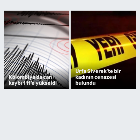
Urfa Siverek’te bir
Kolombiya’da can
kadının cenazesi
kaybı 111’e yükseldi
bulundu