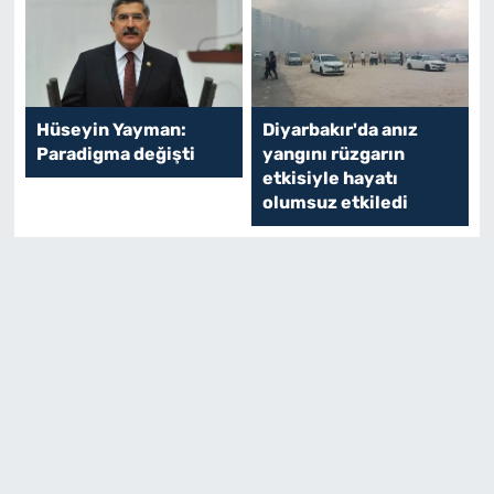
Hüseyin Yayman:
Diyarbakır'da anız
Paradigma değişti
yangını rüzgarın
etkisiyle hayatı
olumsuz etkiledi