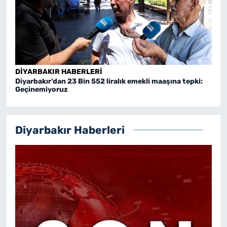
DIYARBAKIR HABERLERI
DIY
Diyarbakır’dan 23 Bin 552 liralık emekli maaşına tepki:
Diya
Geçinemiyoruz
Diyarbakır Haberleri