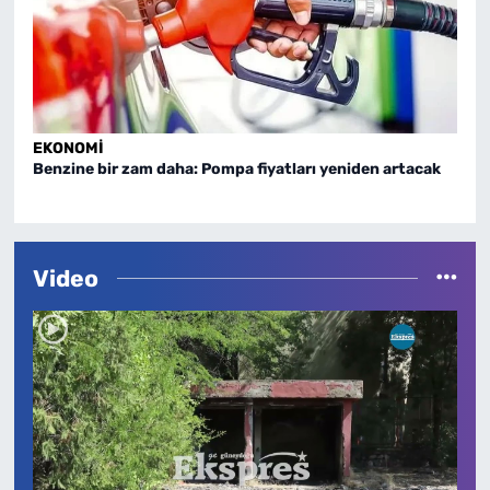
EKONOMI
EKO
Benzine bir zam daha: Pompa fiyatları yeniden artacak
Altı
Video