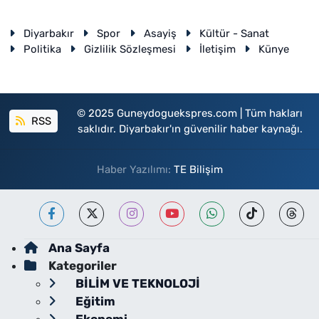
Diyarbakır
Spor
Asayiş
Kültür - Sanat
Politika
Gizlilik Sözleşmesi
İletişim
Künye
© 2025 Guneydoguekspres.com | Tüm hakları
RSS
saklıdır. Diyarbakır'ın güvenilir haber kaynağı.
Haber Yazılımı:
TE Bilişim
Ana Sayfa
Kategoriler
BİLİM VE TEKNOLOJİ
Eğitim