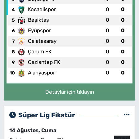
Kocaelispor
0
0
4
Beşiktaş
0
0
5
Eyüpspor
0
0
6
Galatasaray
0
0
7
Çorum FK
0
0
8
Gaziantep FK
0
0
9
Alanyaspor
0
0
10
Detaylar için tıklayın
Süper Lig Fikstür
14 Ağustos, Cuma