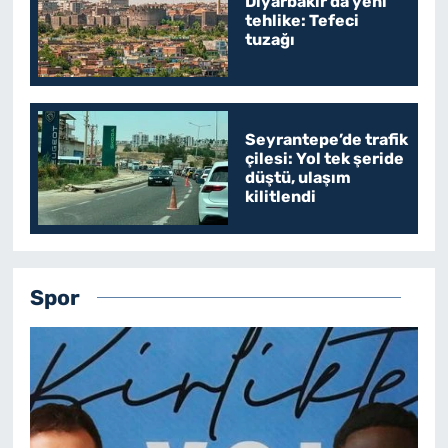
Diyarbakır’da yeni
tehlike: Tefeci
tuzağı
Seyrantepe’de trafik
çilesi: Yol tek şeride
düştü, ulaşım
kilitlendi
Spor