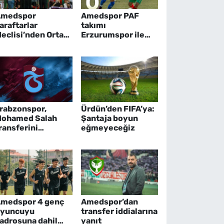
Amedspor
Amedspor PAF
araftarlar
takımı
eclisi’nden Ortak
Erzurumspor ile
ribün açıklaması
karşılaştı
rabzonspor,
Ürdün’den FIFA’ya:
ohamed Salah
Şantaja boyun
ransferini
eğmeyeceğiz
esmileştirdi
medspor 4 genç
Amedspor’dan
yuncuyu
transfer iddialarına
adrosuna dahil
yanıt