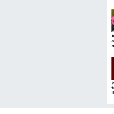
e
A
a
n
y
P
t
i