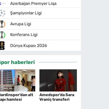
Azerbaijan Premyer Liqa
Şampiyonlar Ligi
Avrupa Ligi
Konferans Ligi
Dünya Kupası 2026
Spor haberleri
ardinspor’dan alt
Amedspor’da Sara
apı hamlesi
Vraniç transferi