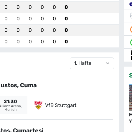
0
0
0
0
0
0
0
0
0
0
0
0
0
0
0
0
0
0
0
0
0
0
0
0
ğustos, Cuma
21:30
VfB Stuttgart
Allianz Arena,
Munich
M
y
tos, Cumartesi