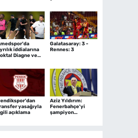
tti
medspor'da
Galatasaray: 3 -
yrılık iddialarına
Rennes: 3
okta! Diagne ve
ıldızlar kampta
endikspor'dan
Aziz Yıldırım:
ransfer yasağıyla
Fenerbahçe'yi
lgili açıklama
şampiyon
yapacağım