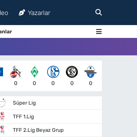
deo
Yazarlar
anlar
0
0
0
0
0
Süper Lig
TFF 1.Lig
TFF 2.Lig Beyaz Grup