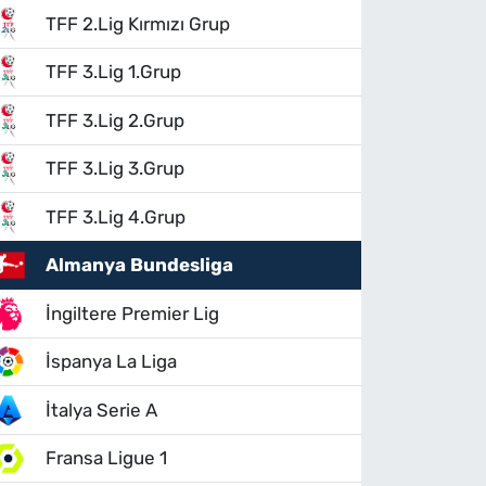
TFF 2.Lig Kırmızı Grup
TFF 3.Lig 1.Grup
TFF 3.Lig 2.Grup
TFF 3.Lig 3.Grup
TFF 3.Lig 4.Grup
Almanya Bundesliga
İngiltere Premier Lig
İspanya La Liga
İtalya Serie A
Fransa Ligue 1