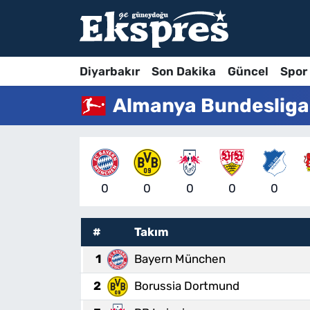
Diyarbakır
Son Dakika
Güncel
Spor
Almanya Bundesliga
0
0
0
0
0
#
Takım
1
Bayern München
2
Borussia Dortmund