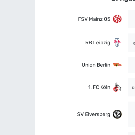
FSV Mainz 05
RB Leipzig
R
Union Berlin
1. FC Köln
R
SV Elversberg