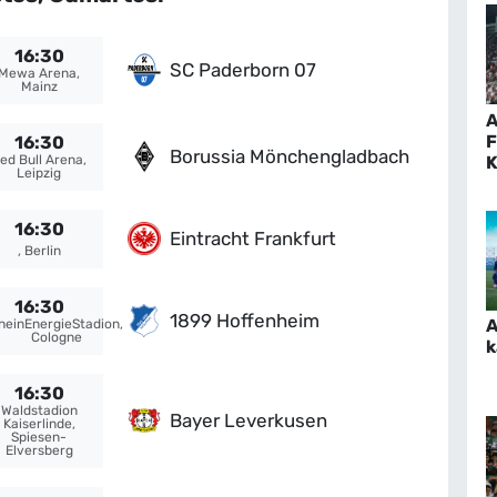
16:30
SC Paderborn 07
Mewa Arena,
Mainz
A
F
16:30
Borussia Mönchengladbach
K
ed Bull Arena,
Leipzig
16:30
Eintracht Frankfurt
, Berlin
16:30
1899 Hoffenheim
A
heinEnergieStadion,
Cologne
k
16:30
Waldstadion
Bayer Leverkusen
Kaiserlinde,
Spiesen-
Elversberg