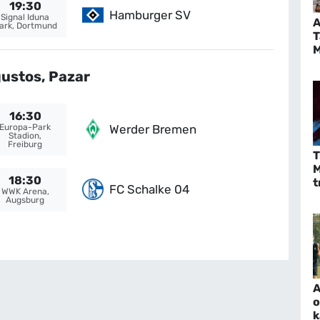
19:30
Hamburger SV
Signal Iduna
ark, Dortmund
T
M
t
ustos, Pazar
16:30
Werder Bremen
Europa-Park
Stadion,
Freiburg
T
M
18:30
t
FC Schalke 04
WWK Arena,
r
Augsburg
A
o
k