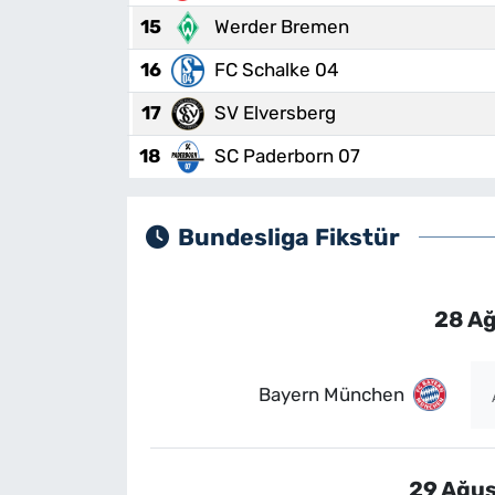
15
Werder Bremen
16
FC Schalke 04
17
SV Elversberg
18
SC Paderborn 07
Bundesliga Fikstür
28 A
Bayern München
29 Ağus