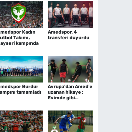
medspor Kadın
Amedspor, 4
utbol Takımı,
transferi duyurdu
ayseri kampında
medspor Burdur
Avrupa'dan Amed'e
ampını tamamladı
uzanan hikaye ;
Evimde gibi
hissediyorum