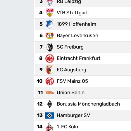
3
RB Leipzig
4
VfB Stuttgart
5
1899 Hoffenheim
6
Bayer Leverkusen
7
SC Freiburg
8
Eintracht Frankfurt
9
FC Augsburg
10
FSV Mainz 05
11
Union Berlin
12
Borussia Mönchengladbach
13
Hamburger SV
14
1. FC Köln