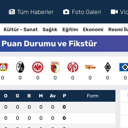
Tüm Haberler
Foto Galeri
Vi
Kültür - Sanat
Sağlık
Eğitim
Ekonomi
Resmi İl
 Puan Durumu ve Fikstür
0
0
0
0
0
0
0
0
O
G
B
M
Av
P
Form
0
0
0
0
0
0
0
0
0
0
0
0