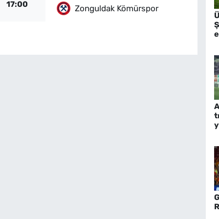
17:00
Zonguldak Kömürspor
Ü
Ş
e
A
t
y
G
R