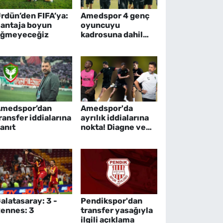
rdün’den FIFA’ya:
Amedspor 4 genç
antaja boyun
oyuncuyu
ğmeyeceğiz
kadrosuna dahil
etti
medspor’dan
Amedspor'da
ransfer iddialarına
ayrılık iddialarına
anıt
nokta! Diagne ve
yıldızlar kampta
alatasaray: 3 -
Pendikspor'dan
ennes: 3
transfer yasağıyla
ilgili açıklama