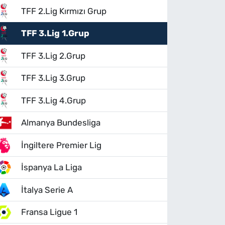
TFF 2.Lig Kırmızı Grup
TFF 3.Lig 1.Grup
TFF 3.Lig 2.Grup
TFF 3.Lig 3.Grup
TFF 3.Lig 4.Grup
Almanya Bundesliga
İngiltere Premier Lig
İspanya La Liga
İtalya Serie A
Fransa Ligue 1