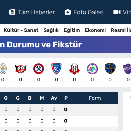
Tüm Haberler
Foto Galeri
Vi
Kültür - Sanat
Sağlık
Eğitim
Ekonomi
Resmi İl
an Durumu ve Fikstür
0
0
0
0
0
0
0
0
O
G
B
M
Av
P
Form
0
0
0
0
0
0
0
0
0
0
0
0