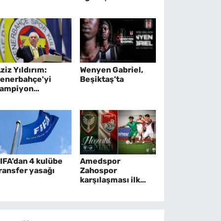
ziz Yıldırım:
Wenyen Gabriel,
enerbahçe'yi
Beşiktaş’ta
ampiyon
apacağım
IFA’dan 4 kulübe
Amedspor
ransfer yasağı
Zahospor
karşılaşması ilk
yarı golsüz kapandı