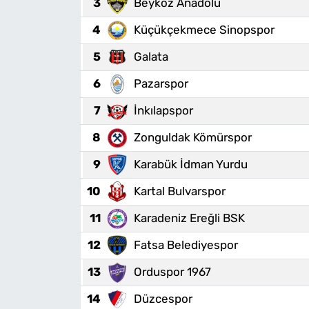
3
Beykoz Anadolu
4
Küçükçekmece Sinopspor
5
Galata
6
Pazarspor
7
İnkılapspor
8
Zonguldak Kömürspor
9
Karabük İdman Yurdu
10
Kartal Bulvarspor
11
Karadeniz Ereğli BSK
12
Fatsa Belediyespor
13
Orduspor 1967
14
Düzcespor