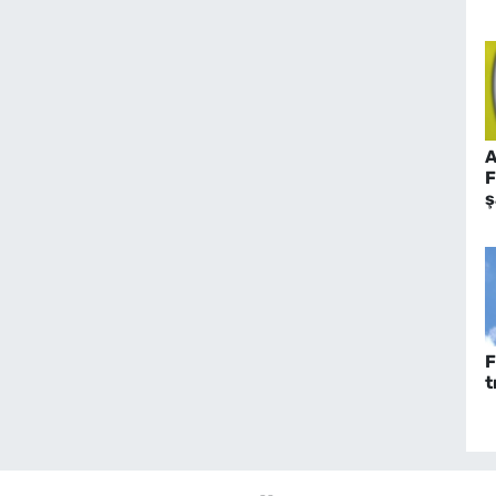
A
F
ş
y
F
t