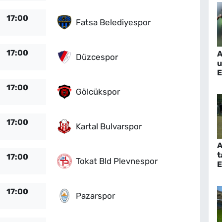
17:00
Fatsa Belediyespor
17:00
A
Düzcespor
u
E
h
17:00
Gölcükspor
17:00
Kartal Bulvarspor
A
t
17:00
Tokat Bld Plevnespor
E
k
17:00
Pazarspor