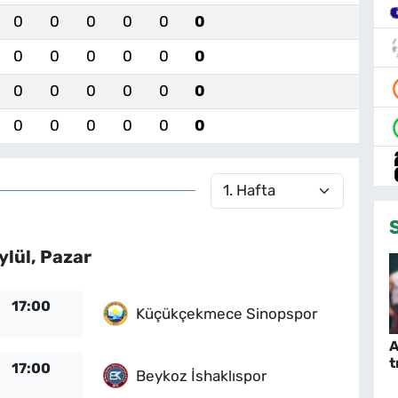
0
0
0
0
0
0
0
0
0
0
0
0
0
0
0
0
0
0
0
0
0
0
0
0
ylül, Pazar
17:00
Küçükçekmece Sinopspor
A
t
17:00
Beykoz İshaklıspor