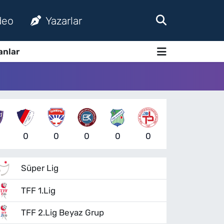
deo
Yazarlar
anlar
0
0
0
0
0
Süper Lig
TFF 1.Lig
TFF 2.Lig Beyaz Grup