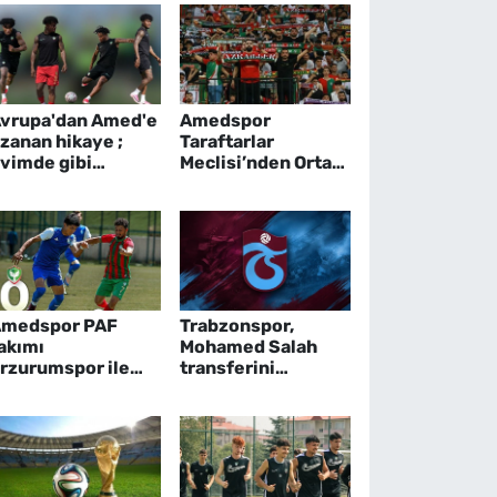
vrupa'dan Amed'e
Amedspor
zanan hikaye ;
Taraftarlar
vimde gibi
Meclisi’nden Ortak
issediyorum
tribün açıklaması
medspor PAF
Trabzonspor,
akımı
Mohamed Salah
rzurumspor ile
transferini
arşılaştı
resmileştirdi