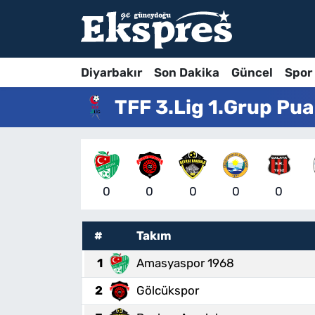
Diyarbakır
Son Dakika
Güncel
Spor
TFF 3.Lig 1.Grup Pu
0
0
0
0
0
#
Takım
1
Amasyaspor 1968
2
Gölcükspor