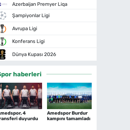
Azerbaijan Premyer Liqa
Şampiyonlar Ligi
Avrupa Ligi
Konferans Ligi
Dünya Kupası 2026
Spor haberleri
medspor, 4
Amedspor Burdur
ransferi duyurdu
kampını tamamladı