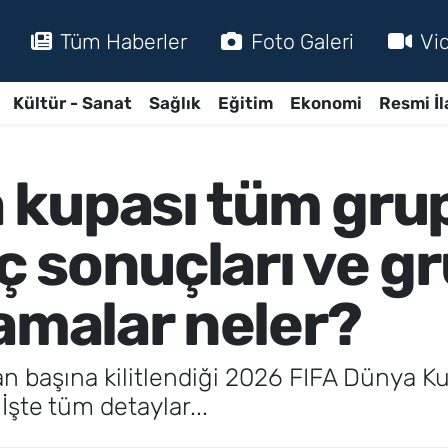
Tüm Haberler
Foto Galeri
Vi
Kültür - Sanat
Sağlık
Eğitim
Ekonomi
Resmi İl
kupası tüm grup
 sonuçları ve gr
amalar neler?
an başına kilitlendiği 2026 FIFA Dünya K
İşte tüm detaylar...