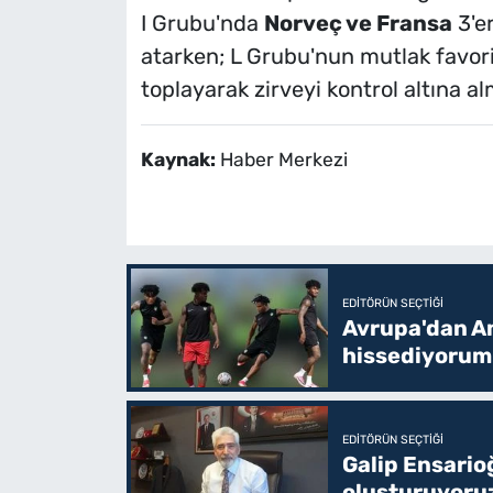
I Grubu'nda
Norveç ve Fransa
3'e
atarken; L Grubu'nun mutlak favor
toplayarak zirveyi kontrol altına al
Kaynak:
Haber Merkezi
EDITÖRÜN SEÇTIĞI
Avrupa'dan Am
hissediyorum
EDITÖRÜN SEÇTIĞI
Galip Ensario
oluşturuyoru