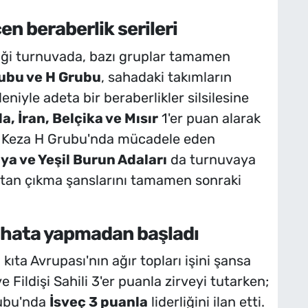
n beraberlik serileri
tiği turnuvada, bazı gruplar tamamen
ubu ve H Grubu
, sahadaki takımların
iyle adeta bir beraberlikler silsilesine
a, İran, Belçika ve Mısır
1'er puan alarak
ı. Keza H Grubu'nda mücadele eden
ya ve Yeşil Burun Adaları
da turnuvaya
ptan çıkma şanslarını tamamen sonraki
a hata yapmadan başladı
kıta Avrupası'nın ağır topları işini şansa
e Fildişi Sahili 3'er puanla zirveyi tutarken;
rubu'nda
İsveç 3 puanla
liderliğini ilan etti.