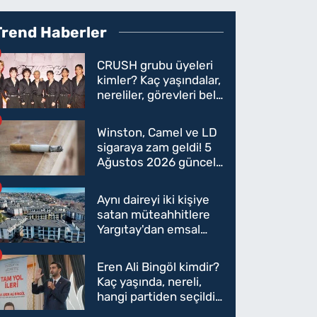
Trend Haberler
CRUSH grubu üyeleri
kimler? Kaç yaşındalar,
nereliler, görevleri belli
oldu mu?
Winston, Camel ve LD
sigaraya zam geldi! 5
Ağustos 2026 güncel
sigara fiyatları belli
oldu
Aynı daireyi iki kişiye
satan müteahhitlere
Yargıtay'dan emsal
karar
Eren Ali Bingöl kimdir?
Kaç yaşında, nereli,
hangi partiden seçildi?
Eren Ali Bingöl AK