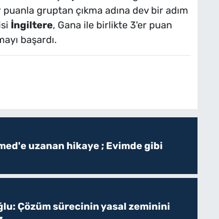
r puanla gruptan çıkma adına dev bir adım
isi
İngiltere
, Gana ile birlikte 3'er puan
mayı başardı.
ed'e uzanan hikaye ; Evimde gibi
ğlu: Çözüm sürecinin yasal zeminini
z