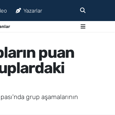
deo
Yazarlar
anlar
ların puan
uplardaki
upası'nda grup aşamalarının