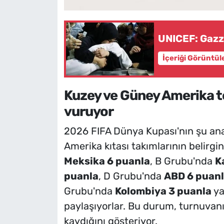
UNICEF: Gazz
İçeriği Görüntül
Kuzey ve Güney Amerika t
vuruyor
2026 FIFA Dünya Kupası'nın şu an
Amerika kıtası takımlarının belirgi
Meksika 6 puanla
, B Grubu'nda
K
puanla
, D Grubu'nda
ABD 6 puan
Grubu'nda
Kolombiya 3 puanla
ya
paylaşıyorlar. Bu durum, turnuvanı
kaydığını gösteriyor.