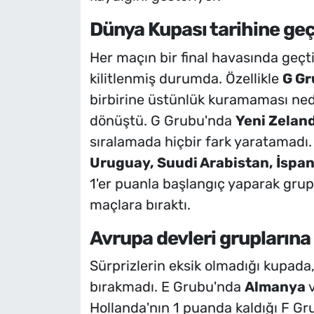
Dünya Kupası tarihine geçe
Her maçın bir final havasında geç
kilitlenmiş durumda. Özellikle
G Gr
birbirine üstünlük kuramaması neden
dönüştü. G Grubu'nda
Yeni Zeland
sıralamada hiçbir fark yaratamad
Uruguay, Suudi Arabistan, İspan
1'er puanla başlangıç yaparak gru
maçlara bıraktı.
Avrupa devleri grupların
Sürprizlerin eksik olmadığı kupada, 
bırakmadı. E Grubu'nda
Almanya
v
Hollanda'nın 1 puanda kaldığı F G