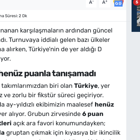
-
+
A
A
5
 Süresi: 2 Dk
oynanan karşılaşmaların ardından güncel
ı. Turnuvaya iddialı gelen bazı ülkeler
 alırken, Türkiye'nin de yer aldığı D
yor.
 henüz puanla tanışamadı
 takımlarımızdan biri olan
Türkiye
, yer
ve zorlu bir fikstür süreci geçiriyor.
a ay-yıldızlı ekibimizin maalesef
henüz
yer alıyor. Grubun zirvesinde
6 puan
leri
açık ara favori konumundayken;
la
gruptan çıkmak için kıyasıya bir ikincilik