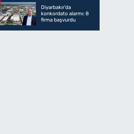
Parti'ye mi geçecek?
Diyarbakır'da
konkordato alarmı: 8
firma başvurdu