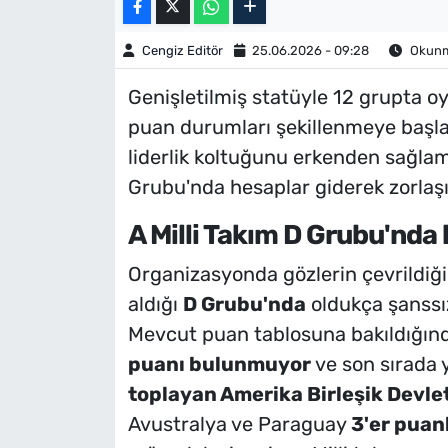
Cengiz Editör
25.06.2026 - 09:28
Okunma
Genişletilmiş statüyle 12 grupta 
puan durumları şekillenmeye başlad
liderlik koltuğunu erkenden sağlama
Grubu'nda hesaplar giderek zorlaşı
A Milli Takım D Grubu'nda
Organizasyonda gözlerin çevrildiği
aldığı
D Grubu'nda
oldukça şanssız 
Mevcut puan tablosuna bakıldığınd
puanı bulunmuyor
ve son sırada 
toplayan Amerika Birleşik Devlet
Avustralya ve Paraguay
3'er puan