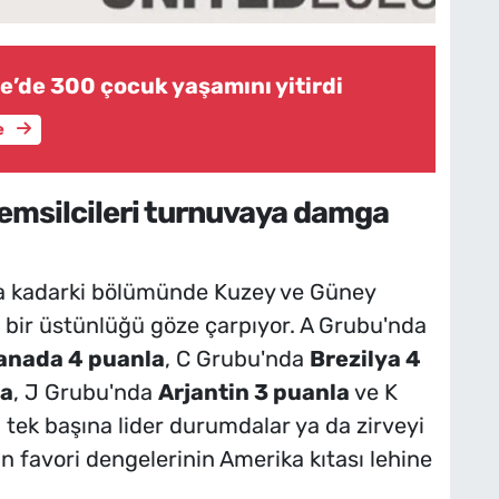
e’de 300 çocuk yaşamını yitirdi
e
emsilcileri turnuvaya damga
a kadarki bölümünde Kuzey ve Güney
n bir üstünlüğü göze çarpıyor. A Grubu'nda
anada 4 puanla
, C Grubu'nda
Brezilya 4
la
, J Grubu'nda
Arjantin 3 puanla
ve K
 tek başına lider durumdalar ya da zirveyi
n favori dengelerinin Amerika kıtası lehine