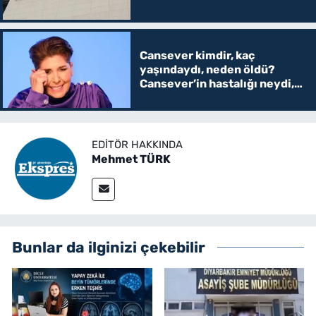
Cansever kimdir, kaç
yaşındaydı, neden öldü?
Cansever’in hastalığı neydi,
eşi ve çocuğu var mı? Mirası
kime kalacak
EDITÖR HAKKINDA
Mehmet TÜRK
Bunlar da ilginizi çekebilir