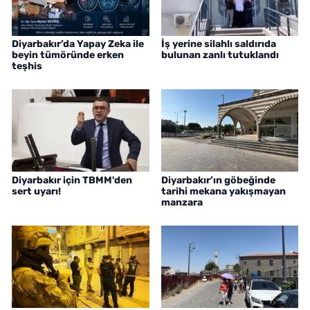
Diyarbakır’da Yapay Zeka ile
İş yerine silahlı saldırıda
beyin tümöründe erken
bulunan zanlı tutuklandı
teşhis
Diyarbakır için TBMM'den
Diyarbakır’ın göbeğinde
sert uyarı!
tarihi mekana yakışmayan
manzara