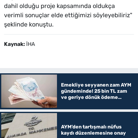
dahil olduğu proje kapsamında oldukça
verimli sonuçlar elde ettiğimizi söyleyebiliriz"
şeklinde konuştu.
Kaynak:
İHA
Emekliye seyyanen zam AYM
gündeminde! 25 bin TL zam
ve geriye dönük ödeme
verilecek mi?
AYM’den tartışmalı nüfus
kaydı düzenlemesine onay