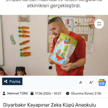
etkinlikleri gerçekleştirdi.
Paylaş
-
+
A
A
Mehmet TÜRK
17.06.2026 - 10:21
Okunma Süresi: 2 Dk
Diyarbakır Kayapınar Zeka Küpü Anaokulu