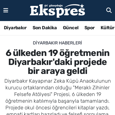
Diyarbakır
Son Dakika
Güncel
Spor
Kültür
DIYARBAKIR HABERLERI
6 ülkeden 19 öğretmenin
Diyarbakır'daki projede
bir araya geldi
Diyarbakır Kayapınar Zeka Küpü Anaokulunun
kurucu ortaklarından olduğu "Meraklı Zihinler
Felsefe Atölyesi" Projesi, 6 ülkeden 19
öğretmenin katılımıyla başarıyla tamamlandı.
Projede okul öncesi öğrencileri kitaplar yazdı,
empati kartları hazırladı ve felsefi sorgulama