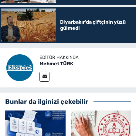
Diyarbakır’da çiftçinin yüzü
gülmedi
EDITÖR HAKKINDA
Mehmet TÜRK
Bunlar da ilginizi çekebilir