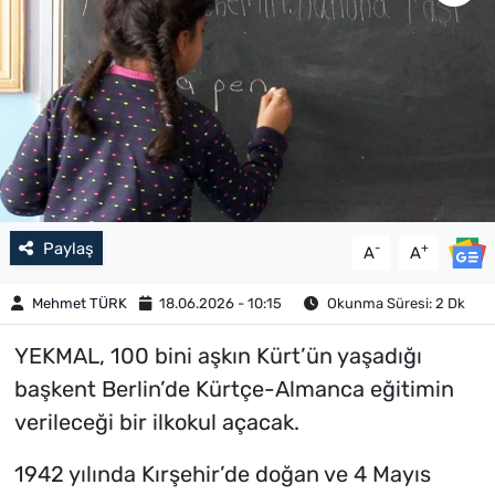
Paylaş
-
+
A
A
Mehmet TÜRK
18.06.2026 - 10:15
Okunma Süresi: 2 Dk
YEKMAL, 100 bini aşkın Kürt’ün yaşadığı
başkent Berlin’de Kürtçe-Almanca eğitimin
verileceği bir ilkokul açacak.
1942 yılında Kırşehir’de doğan ve 4 Mayıs