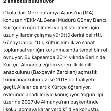
2 anaokul bulunuyor
Okula dair Mezopotamya Ajansı’na (MA)
konuşan YEKMAL Genel Müdürü Günay Darıcı,
Kürtçenin öğretilmesi ve geliştirilmesi için
uzun yıllardır çalışma yürüttüklerini belirtti.
Günay Darıcı, “Dil, kültür, kimlik ve sanat
toplumsal varlığın korunmasında temel bir rol
oynuyor. Bu kapsamda 2014 yılında Berlin’de
Kürtçe-Almanca eğitim veren ilk iki dilli
anaokulunu (Baxçeyên Zarokan) açmıştık.
İkinci anaokulumuz ise 2018’de faaliyete
geçti. Aileler de artık Kürtçe öğreniyor,
evlerinde anadilleriyle konuşuyor. Yoğun ilgi
üzerine 2027’de Almanya’nın başkentinde
ilkokul açmaya karar verdik” diye konuştu.