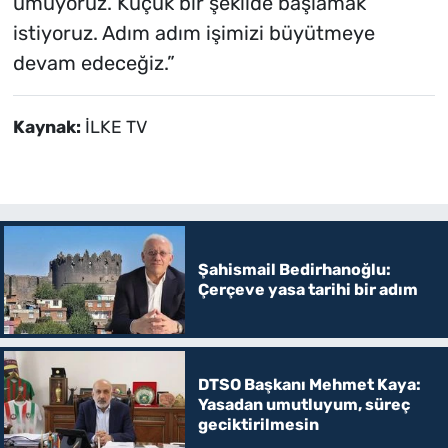
umuyoruz. Küçük bir şekilde başlamak
istiyoruz. Adım adım işimizi büyütmeye
devam edeceğiz.”
Kaynak:
İLKE TV
Şahismail Bedirhanoğlu:
Çerçeve yasa tarihi bir adım
DTSO Başkanı Mehmet Kaya:
Yasadan umutluyum, süreç
geciktirilmesin