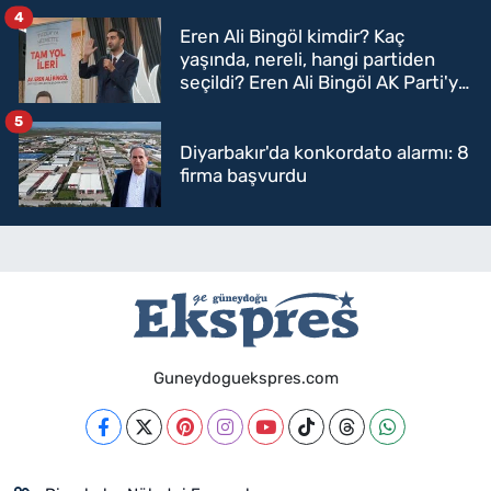
4
Eren Ali Bingöl kimdir? Kaç
yaşında, nereli, hangi partiden
seçildi? Eren Ali Bingöl AK Parti'ye
mi geçecek?
5
Diyarbakır'da konkordato alarmı: 8
firma başvurdu
Guneydoguekspres.com