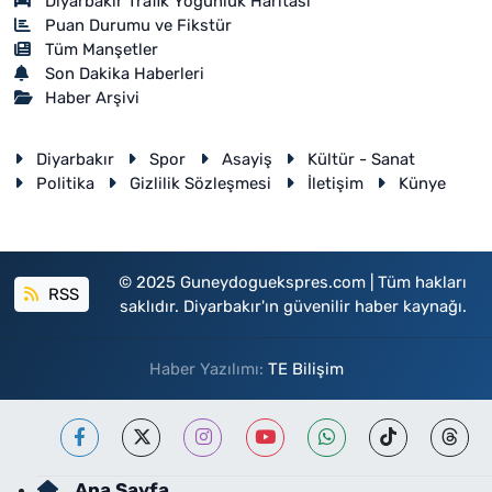
Diyarbakır Trafik Yoğunluk Haritası
Puan Durumu ve Fikstür
Tüm Manşetler
Son Dakika Haberleri
Haber Arşivi
Diyarbakır
Spor
Asayiş
Kültür - Sanat
Politika
Gizlilik Sözleşmesi
İletişim
Künye
© 2025 Guneydoguekspres.com | Tüm hakları
RSS
saklıdır. Diyarbakır'ın güvenilir haber kaynağı.
Haber Yazılımı:
TE Bilişim
Ana Sayfa