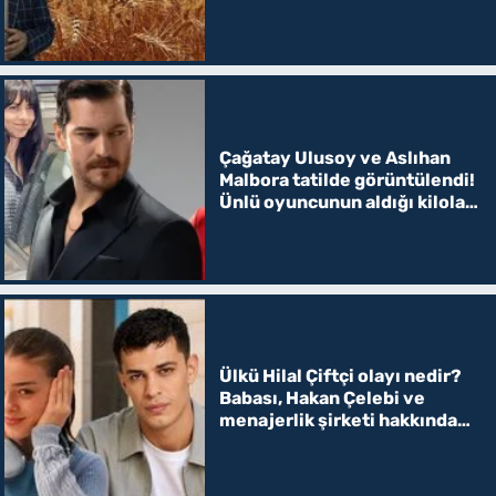
Çağatay Ulusoy ve Aslıhan
Malbora tatilde görüntülendi!
Ünlü oyuncunun aldığı kilolar
şaşırttı
Ülkü Hilal Çiftçi olayı nedir?
Babası, Hakan Çelebi ve
menajerlik şirketi hakkında
suç duyurusunda bulundu