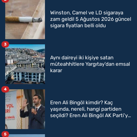
Winston, Camel ve LD sigaraya
zam geldi! 5 Ağustos 2026 güncel
sigara fiyatları belli oldu
3
Aynı daireyi iki kişiye satan
müteahhitlere Yargıtay'dan emsal
karar
4
Eren Ali Bingöl kimdir? Kaç
yaşında, nereli, hangi partiden
seçildi? Eren Ali Bingöl AK Parti'ye
mi geçecek?
5