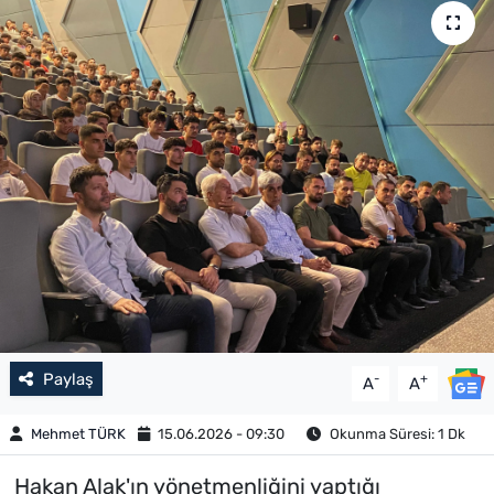
Paylaş
-
+
A
A
Mehmet TÜRK
15.06.2026 - 09:30
Okunma Süresi: 1 Dk
Hakan Alak'ın yönetmenliğini yaptığı