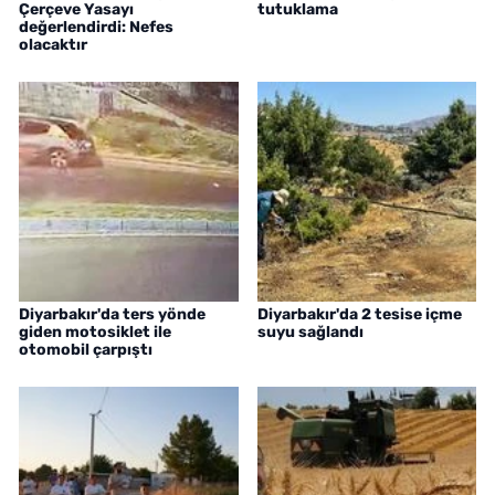
Çerçeve Yasayı
tutuklama
değerlendirdi: Nefes
olacaktır
Diyarbakır'da ters yönde
Diyarbakır'da 2 tesise içme
giden motosiklet ile
suyu sağlandı
otomobil çarpıştı