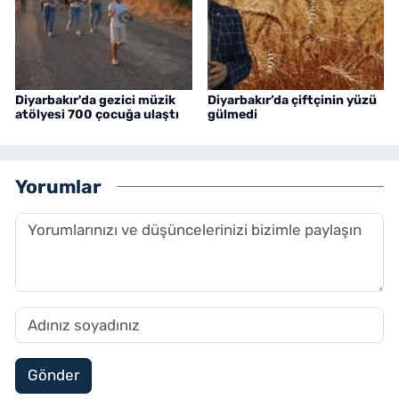
Diyarbakır'da gezici müzik
Diyarbakır’da çiftçinin yüzü
atölyesi 700 çocuğa ulaştı
gülmedi
Yorumlar
Gönder