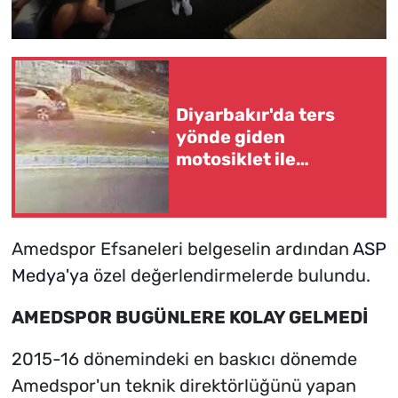
Diyarbakır'da ters
yönde giden
motosiklet ile
otomobil çarpıştı
Amedspor Efsaneleri belgeselin ardından
ASP
Medya'ya
özel değerlendirmelerde bulundu.
AMEDSPOR BUGÜNLERE KOLAY GELMEDİ
2015-16 dönemindeki en baskıcı dönemde
Amedspor'un teknik direktörlüğünü yapan