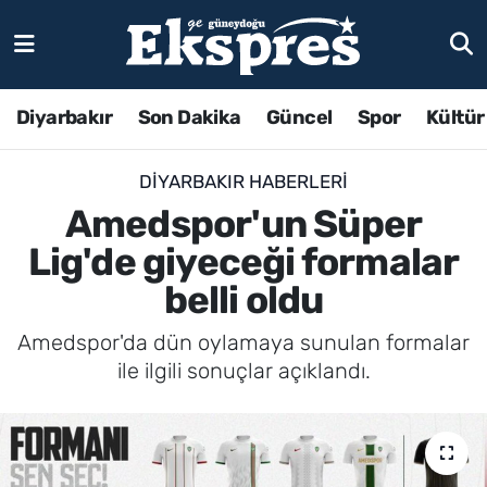
Diyarbakır
Son Dakika
Güncel
Spor
Kültür
DIYARBAKIR HABERLERI
Amedspor'un Süper
Lig'de giyeceği formalar
belli oldu
Amedspor'da dün oylamaya sunulan formalar
ile ilgili sonuçlar açıklandı.