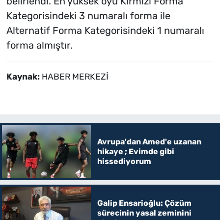
belirlendi. En yüksek oyu Kırmızı Forma
Kategorisindeki 3 numaralı forma ile
Alternatif Forma Kategorisindeki 1 numaralı
forma almıştır.
Kaynak:
HABER MERKEZİ
Avrupa'dan Amed'e uzanan
hikaye ; Evimde gibi
hissediyorum
Galip Ensarioğlu: Çözüm
sürecinin yasal zeminini