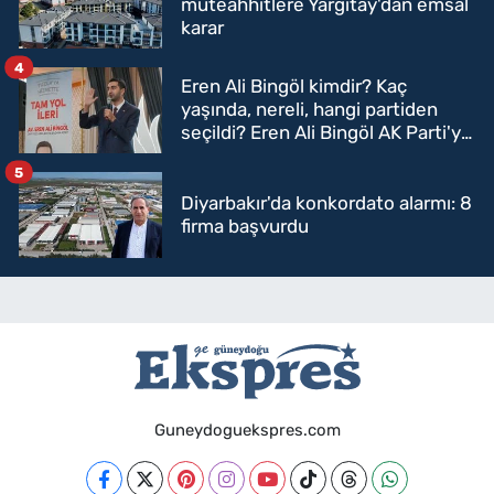
müteahhitlere Yargıtay'dan emsal
karar
4
Eren Ali Bingöl kimdir? Kaç
yaşında, nereli, hangi partiden
seçildi? Eren Ali Bingöl AK Parti'ye
mi geçecek?
5
Diyarbakır'da konkordato alarmı: 8
firma başvurdu
Guneydoguekspres.com