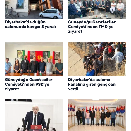
Diyarbakır’da düğün
Güneydoğu Gazeteciler
salonunda kavga: 5 yaralı
Cemiyeti’nden TMD’ye
ziyaret
Güneydoğu Gazeteciler
Diyarbakır’da sulama
Cemiyeti’nden PSK’ye
kanalına giren genç can
ziyaret
verdi