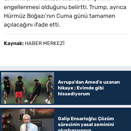
engellenmesi olduğunu belirtti. Trump, ayrıca
Hürmüz Boğazı’nın Cuma günü tamamen
açılacağını ifade etti.
Kaynak:
HABER MERKEZİ
Avrupa'dan Amed'e uzanan
hikaye ; Evimde gibi
hissediyorum
Galip Ensarioğlu: Çözüm
sürecinin yasal zeminini
oluşturuyoruz