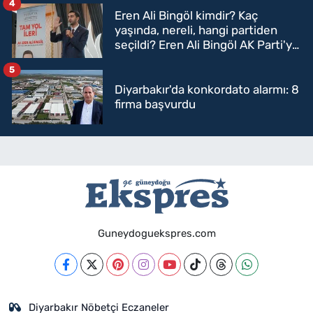
4
Eren Ali Bingöl kimdir? Kaç
yaşında, nereli, hangi partiden
seçildi? Eren Ali Bingöl AK Parti'ye
mi geçecek?
5
Diyarbakır'da konkordato alarmı: 8
firma başvurdu
Guneydoguekspres.com
Diyarbakır Nöbetçi Eczaneler