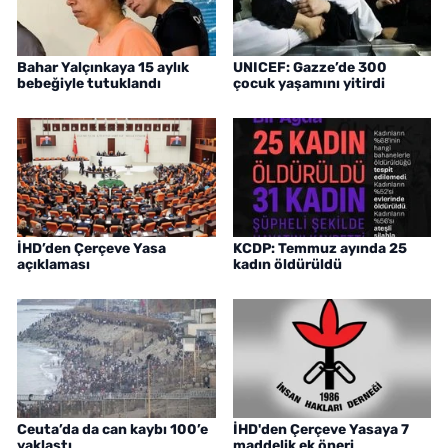
Bahar Yalçınkaya 15 aylık
UNICEF: Gazze’de 300
bebeğiyle tutuklandı
çocuk yaşamını yitirdi
İHD’den Çerçeve Yasa
KCDP: Temmuz ayında 25
açıklaması
kadın öldürüldü
Ceuta’da da can kaybı 100’e
İHD'den Çerçeve Yasaya 7
yaklaştı
maddelik ek öneri