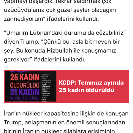
yapmayı başardık. Tekrar saldırmak çok
üzücüydü ama çok güzel şeyler olacağını
zannediyorum” ifadelerini kullandı.
“Umarım Lübnan’daki durumu da çözebiliriz”
diyen Trump, “Çünkü bu, asla bitmeyen bir
şey. Bu konuda Hizbullah ile konuşmamız
gerekiyor” ifadelerini kullandı.
KCDP: Temmuz ayında
25 kadın öldürüldü
İran’ın nükleer kapasitesine ilişkin de konuşan
Trump, anlaşmanın en önemli sonuçlarından
birinin İran’ın nükleer silahlara erişiminin