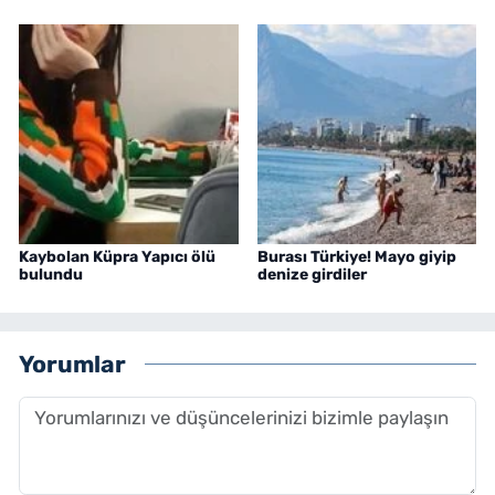
Kaybolan Küpra Yapıcı ölü
Burası Türkiye! Mayo giyip
bulundu
denize girdiler
Yorumlar