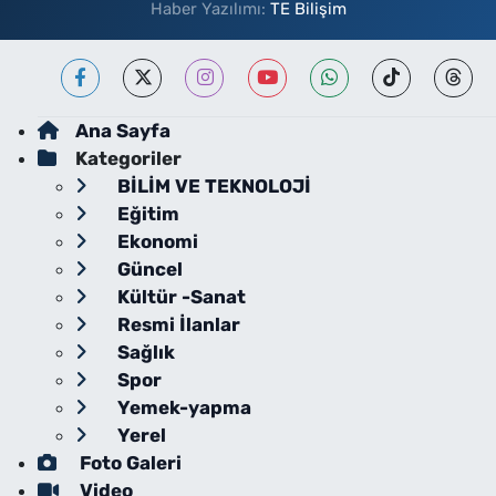
Haber Yazılımı:
TE Bilişim
Ana Sayfa
Kategoriler
BİLİM VE TEKNOLOJİ
Eğitim
Ekonomi
Güncel
Kültür -Sanat
Resmi İlanlar
Sağlık
Spor
Yemek-yapma
Yerel
Foto Galeri
Video