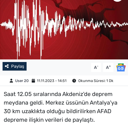
Paylaş
-
+
A
A
User 20
11.11.2023 - 14:51
Okunma Süresi: 1 Dk
Saat 12.05 sıralarında Akdeniz'de deprem
meydana geldi. Merkez üssünün Antalya'ya
30 km uzaklıkta olduğu bildirilirken AFAD
depreme ilişkin verileri de paylaştı.