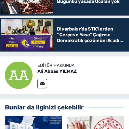
Bugünkü yasada Öcalan yok
Diyarbakır’da STK’lerden
“Çerçeve Yasa” Çağrısı:
Demokratik çözümün ilk adımı
olmalı
EDITÖR HAKKINDA
Ali Abbas YILMAZ
Bunlar da ilginizi çekebilir