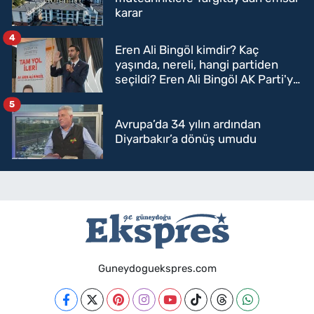
karar
4
Eren Ali Bingöl kimdir? Kaç
yaşında, nereli, hangi partiden
seçildi? Eren Ali Bingöl AK Parti'ye
mi geçecek?
5
Avrupa’da 34 yılın ardından
Diyarbakır’a dönüş umudu
Guneydoguekspres.com