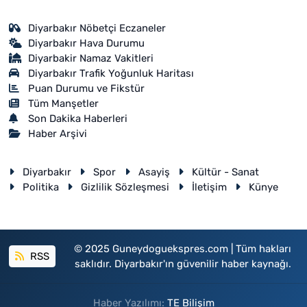
Diyarbakır Nöbetçi Eczaneler
Diyarbakır Hava Durumu
Diyarbakir Namaz Vakitleri
Diyarbakır Trafik Yoğunluk Haritası
Puan Durumu ve Fikstür
Tüm Manşetler
Son Dakika Haberleri
Haber Arşivi
Diyarbakır
Spor
Asayiş
Kültür - Sanat
Politika
Gizlilik Sözleşmesi
İletişim
Künye
© 2025 Guneydoguekspres.com | Tüm hakları
RSS
saklıdır. Diyarbakır'ın güvenilir haber kaynağı.
Haber Yazılımı:
TE Bilişim