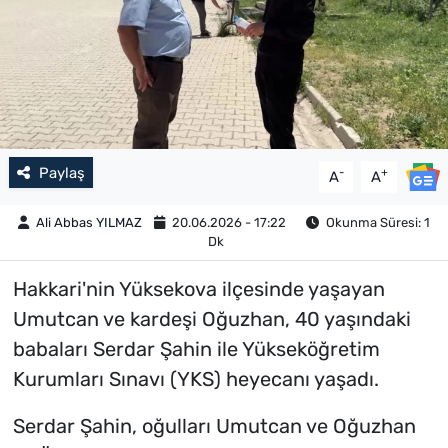
Paylaş
-
+
A
A
Ali Abbas YILMAZ
20.06.2026 - 17:22
Okunma Süresi: 1
Dk
Hakkari'nin Yüksekova ilçesinde yaşayan
Umutcan ve kardeşi Oğuzhan, 40 yaşındaki
babaları Serdar Şahin ile Yükseköğretim
Kurumları Sınavı (YKS) heyecanı yaşadı.
Serdar Şahin, oğulları Umutcan ve Oğuzhan