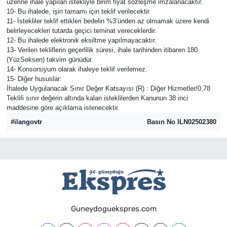
üzerine ihale yapılan istekliyle birim fiyat sözleşme imzalanacaktır.
10- Bu ihalede, işin tamamı için teklif verilecektir.
11- İstekliler teklif ettikleri bedelin %3’ünden az olmamak üzere kendi
belirleyecekleri tutarda geçici teminat vereceklerdir.
12- Bu ihalede elektronik eksiltme yapılmayacaktır.
13- Verilen tekliflerin geçerlilik süresi, ihale tarihinden itibaren 180
(YüzSeksen) takvim günüdür.
14- Konsorsiyum olarak ihaleye teklif verilemez.
15- Diğer hususlar:
İhalede Uygulanacak Sınır Değer Katsayısı (R) : Diğer Hizmetler/0,78
Teklifi sınır değerin altında kalan isteklilerden Kanunun 38 inci
maddesine göre açıklama istenecektir.
#ilangovtr
Basın No ILN02502380
Guneydoguekspres.com