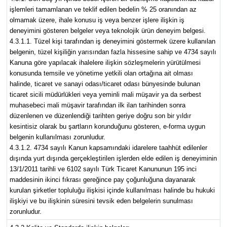
işlemleri tamamlanan ve teklif edilen bedelin % 25 oranından az
olmamak üzere, ihale konusu iş veya benzer işlere ilişkin iş
deneyimini gösteren belgeler veya teknolojik ürün deneyim belgesi.
4.3.1.1. Tüzel kişi tarafından iş deneyimini göstermek üzere kullanılan
belgenin, tüzel kişiliğin yarısından fazla hissesine sahip ve 4734 sayılı
Kanuna göre yapılacak ihalelere ilişkin sözleşmelerin yürütülmesi
konusunda temsile ve yönetime yetkili olan ortağına ait olması
halinde, ticaret ve sanayi odası/ticaret odası bünyesinde bulunan
ticaret sicili müdürlükleri veya yeminli mali müşavir ya da serbest
muhasebeci mali müşavir tarafından ilk ilan tarihinden sonra
düzenlenen ve düzenlendiği tarihten geriye doğru son bir yıldır
kesintisiz olarak bu şartların korunduğunu gösteren, e-forma uygun
belgenin kullanılması zorunludur.
4.3.1.2. 4734 sayılı Kanun kapsamındaki idarelere taahhüt edilenler
dışında yurt dışında gerçekleştirilen işlerden elde edilen iş deneyiminin
13/1/2011 tarihli ve 6102 sayılı Türk Ticaret Kanununun 195 inci
maddesinin ikinci fıkrası gereğince pay çoğunluğuna dayanarak
kurulan şirketler topluluğu ilişkisi içinde kullanılması halinde bu hukuki
ilişkiyi ve bu ilişkinin süresini tevsik eden belgelerin sunulması
zorunludur.