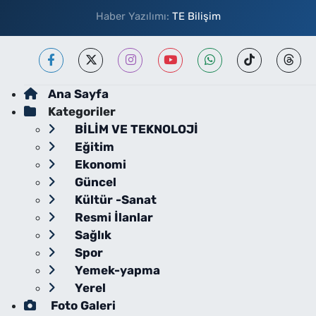
Haber Yazılımı:
TE Bilişim
Ana Sayfa
Kategoriler
BİLİM VE TEKNOLOJİ
Eğitim
Ekonomi
Güncel
Kültür -Sanat
Resmi İlanlar
Sağlık
Spor
Yemek-yapma
Yerel
Foto Galeri