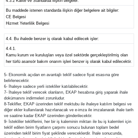
4.3.2 Kalite ve Standarda ilişkin belgeler:
Bu maddede istenen standarda ilişkin diğer belgelere ait bilgiler:
CE Belgesi
Hizmet Yeterlilik Belgesi
4.4. Bu ihalede benzer iş olarak kabul edilecek işler:
4.4.1.
Kamu kurum ve kuruluşları veya özel sektörde gerçekleştirilmiş olan
her türlü asansör bakım onarım işleri benzer iş olarak kabul edilecektir.
5- Ekonomik açıdan en avantajlı teklif sadece fiyat esasına göre
belirlenecektir.
6- İhaleye sadece yerli istekliler katılabilecektir.
7- İhaleye teklif verecek olanların, EKAP hesabına giriş yaparak ihale
dokümanını indirmeleri zorunludur.
8-Teklifler, EKAP üzerinden teklif mektubu ile ihaleye katılım belgesi ve
diğer ekler kullanılarak hazırlanacak ve e-imza ile imzalanarak ihale tarih
ve saatine kadar EKAP üzerinden gönderilecektir.
9- İstekliler tekliflerini, her bir iş kaleminin miktarı ile bu iş kalemleri için
teklif edilen birim fiyatların çarpımı sonucu bulunan toplam bedel
üzerinden teklif birim fiyat şeklinde vereceklerdir. İhale sonucunda,