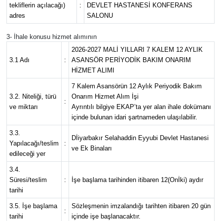
tekliflerin açılacağı)
:
DEVLET HASTANESİ KONFERANS
adres
SALONU
3- İhale konusu hizmet alımının
2026-2027 MALİ YILLARI 7 KALEM 12 AYLIK
3.1 Adı
:
ASANSÖR PERİYODİK BAKIM ONARIM
HİZMET ALIMI
7 Kalem Asansörün 12 Aylık Periyodik Bakım
3.2. Niteliği, türü
Onarım Hizmet Alım İşi
:
ve miktarı
Ayrıntılı bilgiye EKAP’ta yer alan ihale dokümanı
içinde bulunan idari şartnameden ulaşılabilir.
3.3.
Dİiyarbakır Selahaddin Eyyubi Devlet Hastanesi
Yapılacağı/teslim
:
ve Ek Binaları
edileceği yer
3.4.
Süresi/teslim
:
İşe başlama tarihinden itibaren 12(Onİki) aydır
tarihi
3.5. İşe başlama
Sözleşmenin imzalandığı tarihten itibaren 20 gün
:
tarihi
içinde işe başlanacaktır.