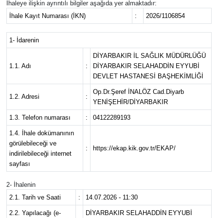
İhaleye ilişkin ayrıntılı bilgiler aşağıda yer almaktadır:
İhale Kayıt Numarası (İKN)
:
2026/1106854
1- İdarenin
DİYARBAKIR İL SAĞLIK MÜDÜRLÜĞÜ
1.1. Adı
:
DİYARBAKIR SELAHADDİN EYYUBİ
DEVLET HASTANESİ BAŞHEKİMLİĞİ
Op.Dr.Şeref İNALÖZ Cad.Diyarb
1.2. Adresi
:
YENİŞEHİR/DİYARBAKIR
1.3. Telefon numarası
:
04122289193
1.4. İhale dokümanının
görülebileceği ve
:
https://ekap.kik.gov.tr/EKAP/
indirilebileceği internet
sayfası
2- İhalenin
2.1. Tarih ve Saati
:
14.07.2026 - 11:30
2.2. Yapılacağı (e-
DİYARBAKIR SELAHADDİN EYYUBİ