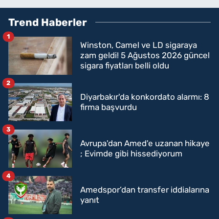
Trend Haberler
1
Winston, Camel ve LD sigaraya
zam geldi! 5 Ağustos 2026 güncel
sigara fiyatları belli oldu
2
Diyarbakır'da konkordato alarmı: 8
firma başvurdu
3
Avrupa'dan Amed'e uzanan hikaye
; Evimde gibi hissediyorum
4
Amedspor’dan transfer iddialarına
yanıt