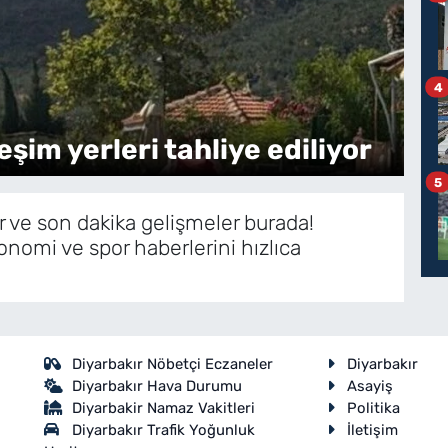
4
şim yerleri tahliye ediliyor
Ça
5
 ve son dakika gelişmeler burada!
onomi ve spor haberlerini hızlıca
Diyarbakır Nöbetçi Eczaneler
Diyarbakır
Diyarbakır Hava Durumu
Asayiş
Diyarbakir Namaz Vakitleri
Politika
Diyarbakır Trafik Yoğunluk
İletişim