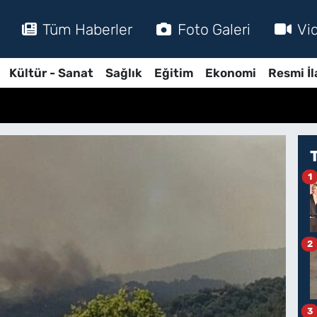
Tüm Haberler
Foto Galeri
Vi
Kültür - Sanat
Sağlık
Eğitim
Ekonomi
Resmi İl
1
2
3