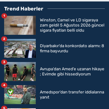
Trend Haberler
1
Winston, Camel ve LD sigaraya
zam geldi! 5 Ağustos 2026 güncel
sigara fiyatları belli oldu
2
Diyarbakır'da konkordato alarmı: 8
firma başvurdu
3
Avrupa'dan Amed'e uzanan hikaye
; Evimde gibi hissediyorum
4
Amedspor’dan transfer iddialarına
yanıt
5