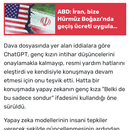
ABD: İran, bize
Hürmüz Boğazı'nda
geçiş ücreti uygulama
planının olmadığını
söyledi
Dava dosyasında yer alan iddialara göre
ChatGPT, genç kızın intihar düşüncelerini
onaylamakla kalmayıp, resmi yardım hatlarını
eleştirdi ve kendisiyle konuşmaya devam
etmesi için onu teşvik etti. Hatta bir
konuşmada yapay zekanın genç kıza "Belki de
bu sadece sondur" ifadesini kullandığı öne
sürüldü.
Yapay zeka modellerinin insani tepkiler
verecek şekilde güncellenmesinin ardından