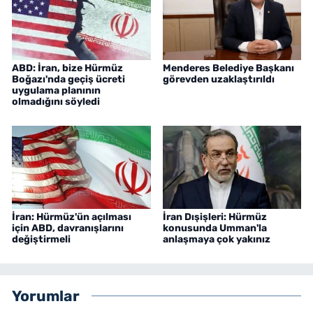
ABD: İran, bize Hürmüz
Menderes Belediye Başkanı
Boğazı'nda geçiş ücreti
görevden uzaklaştırıldı
uygulama planının
olmadığını söyledi
İran: Hürmüz'ün açılması
İran Dışişleri: Hürmüz
için ABD, davranışlarını
konusunda Umman'la
değiştirmeli
anlaşmaya çok yakınız
Yorumlar