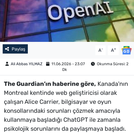
Paylaş
-
+
A
A
Ali Abbas YILMAZ
11.06.2026 - 23:07
Okunma Süresi: 2
Dk
The Guardian’ın haberine göre,
Kanada'nın
Montreal kentinde web geliştiricisi olarak
çalışan Alice Carrier, bilgisayar ve oyun
konsollarındaki sorunları çözmek amacıyla
kullanmaya başladığı ChatGPT ile zamanla
psikolojik sorunlarını da paylaşmaya başladı.