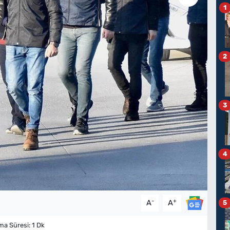
1
2
3
4
-
+
A
A
5
a Süresi: 1 Dk