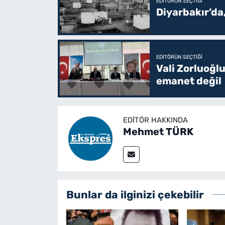
EDITÖRÜN SEÇTIĞI
Diyarbakır’da
EDITÖRÜN SEÇTIĞI
Vali Zorluoğlu
emanet değil
EDITÖR HAKKINDA
Mehmet TÜRK
Bunlar da ilginizi çekebilir