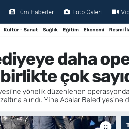
Tüm Haberler
Foto Galeri
Vi
Kültür - Sanat
Sağlık
Eğitim
Ekonomi
Resmi İl
lediyeye daha op
birlikte çok sayı
diyesi'ne yönelik düzenlenen operasyond
özaltına alındı. Yine Adalar Belediyesine 