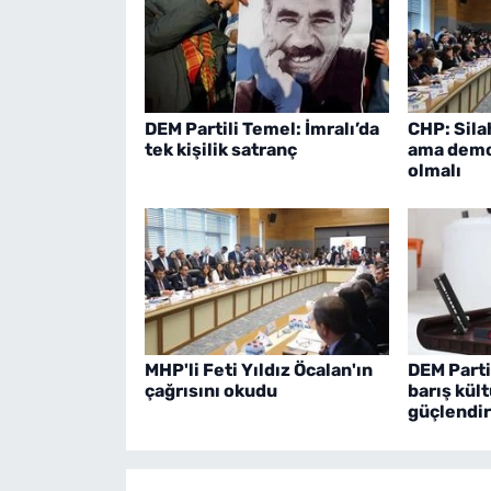
DEM Partili Temel: İmralı’da
CHP: Sila
tek kişilik satranç
ama demo
olmalı
MHP'li Feti Yıldız Öcalan'ın
DEM Parti
çağrısını okudu
barış kül
güçlendir