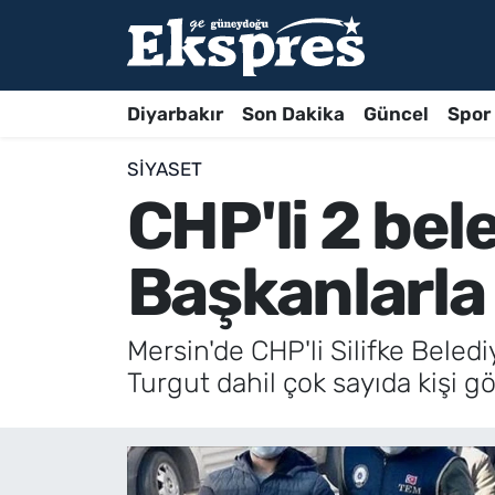
Diyarbakır
Son Dakika
Güncel
Spor
SIYASET
CHP'li 2 be
Başkanlarla 
Mersin'de CHP'li Silifke Bele
Turgut dahil çok sayıda kişi g