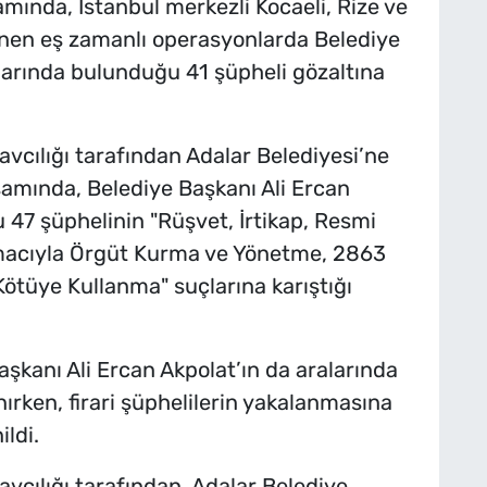
mında, İstanbul merkezli Kocaeli, Rize ve
enen eş zamanlı operasyonlarda Belediye
alarında bulunduğu 41 şüpheli gözaltına
cılığı tarafından Adalar Belediyesi’ne
amında, Belediye Başkanı Ali Ercan
 47 şüphelinin "Rüşvet, İrtikap, Resmi
Amacıyla Örgüt Kurma ve Yönetme, 2863
Kötüye Kullanma" suçlarına karıştığı
şkanı Ali Ercan Akpolat’ın da aralarında
ırken, firari şüphelilerin yakalanmasına
ldi.
cılığı tarafından, Adalar Belediye