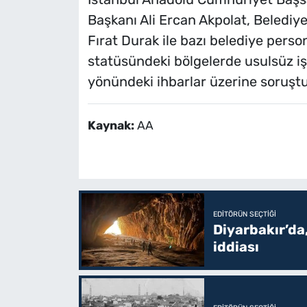
Başkanı Ali Ercan Akpolat, Belediy
Fırat Durak ile bazı belediye persone
statüsündeki bölgelerde usulsüz işl
yönündeki ihbarlar üzerine soruştu
Kaynak:
AA
EDITÖRÜN SEÇTIĞI
Diyarbakır’da,
iddiası