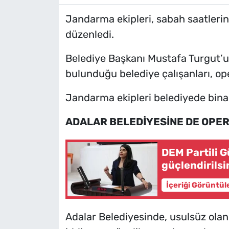
Jandarma ekipleri, sabah saatlerin
düzenledi.
Belediye Başkanı Mustafa Turgut’un
bulunduğu belediye çalışanları, op
Jandarma ekipleri belediyede bina
ADALAR BELEDİYESİNE DE OPE
DEM Partili G
güçlendirilsi
İçeriği Görüntül
Adalar Belediyesinde, usulsüz olan y