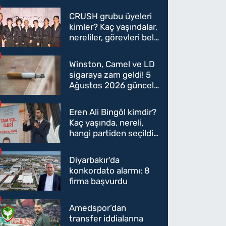
CRUSH grubu üyeleri
kimler? Kaç yaşındalar,
nereliler, görevleri belli
oldu mu?
Winston, Camel ve LD
sigaraya zam geldi! 5
Ağustos 2026 güncel
sigara fiyatları belli
oldu
Eren Ali Bingöl kimdir?
Kaç yaşında, nereli,
hangi partiden seçildi?
Eren Ali Bingöl AK
Parti'ye mi geçecek?
Diyarbakır'da
konkordato alarmı: 8
firma başvurdu
Amedspor’dan
transfer iddialarına