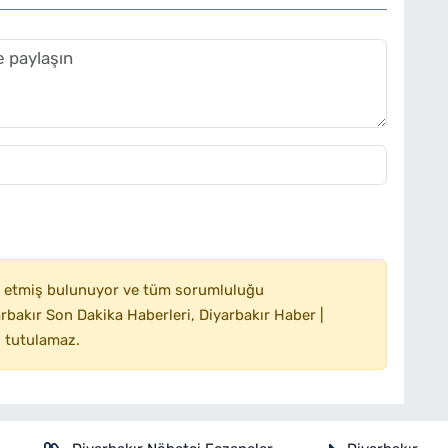
 etmiş bulunuyor ve tüm sorumluluğu
bakır Son Dakika Haberleri, Diyarbakır Haber |
 tutulamaz.