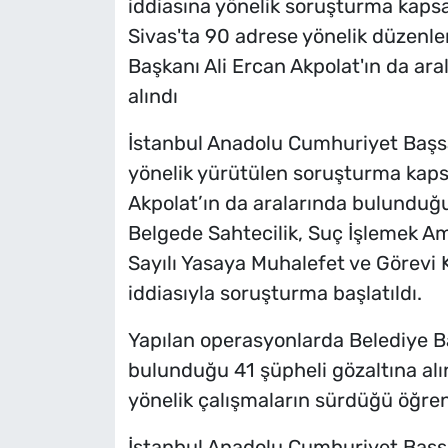
iddiasına yönelik soruşturma kapsa
Sivas'ta 90 adrese yönelik düzenl
Başkanı Ali Ercan Akpolat'ın da ar
alındı
İstanbul Anadolu Cumhuriyet Başsav
yönelik yürütülen soruşturma kaps
Akpolat’ın da aralarında bulunduğu
Belgede Sahtecilik, Suç İşlemek 
Sayılı Yasaya Muhalefet ve Görevi 
iddiasıyla soruşturma başlatıldı.
Yapılan operasyonlarda Belediye Ba
bulunduğu 41 şüpheli gözaltına alın
yönelik çalışmaların sürdüğü öğreni
İstanbul Anadolu Cumhuriyet Başsav