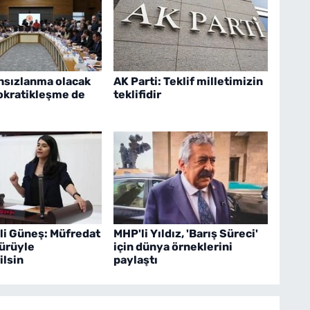
hsızlanma olacak
AK Parti: Teklif milletimizin
kratikleşme de
teklifidir
li Güneş: Müfredat
MHP'li Yıldız, 'Barış Süreci'
türüyle
için dünya örneklerini
ilsin
paylaştı