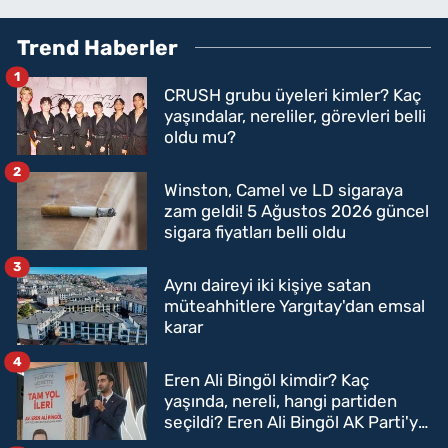
Trend Haberler
1
CRUSH grubu üyeleri kimler? Kaç
yaşındalar, nereliler, görevleri belli
oldu mu?
2
Winston, Camel ve LD sigaraya
zam geldi! 5 Ağustos 2026 güncel
sigara fiyatları belli oldu
3
Aynı daireyi iki kişiye satan
müteahhitlere Yargıtay'dan emsal
karar
4
Eren Ali Bingöl kimdir? Kaç
yaşında, nereli, hangi partiden
seçildi? Eren Ali Bingöl AK Parti'ye
mi geçecek?