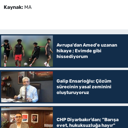
Kaynak:
MA
Avrupa'dan Amed'e uzanan
hikaye ; Evimde gibi
hissediyorum
Galip Ensarioğlu: Çözüm
sürecinin yasal zeminini
oluşturuyoruz
CHP Diyarbakır’dan; “Barışa
evet, hukuksuzluğa hayır"