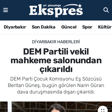
Diyarbakır
Son Dakika
Güncel
Spor
Kültür
DIYARBAKIR HABERLERI
DEM Partili vekil
mahkeme salonundan
çıkarıldı
DEM Parti Çocuk Komisyonu Eş Sözcüsü
Beritan Güneş, bugün görülen Narin Güran
dava duruşmasında dışarı çıkarıldı.