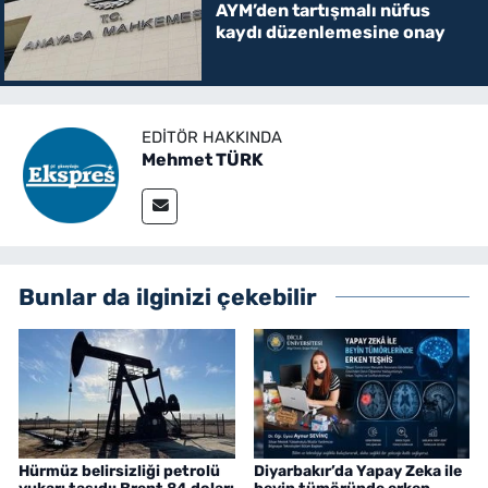
AYM’den tartışmalı nüfus
kaydı düzenlemesine onay
EDITÖR HAKKINDA
Mehmet TÜRK
Bunlar da ilginizi çekebilir
Hürmüz belirsizliği petrolü
Diyarbakır’da Yapay Zeka ile