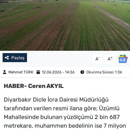
Paylaş
-
+
A
A
Mehmet TÜRK
12.06.2026 - 14:36
Okunma Süresi: 1 Dk
HABER- Ceren AKYIL
Diyarbakır Dicle İcra Dairesi Müdürlüğü
tarafından verilen resmi ilana göre; Üzümlü
Mahallesinde bulunan yüzölçümü 2 bin 687
metrekare, muhammen bedelinin ise 7 milyon