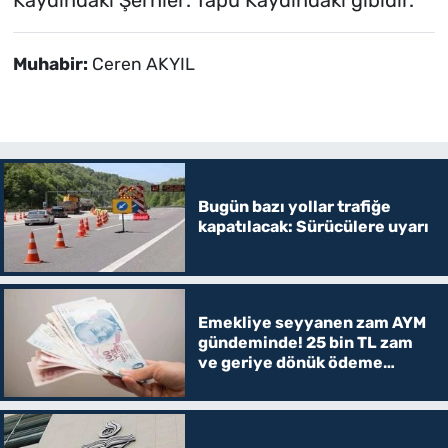
Kaydındaki Şerhler: Tapu Kaydındaki gibidir.”
Muhabir:
Ceren AKYIL
Bugün bazı yollar trafiğe
kapatılacak: Sürücülere uyarı
Emekliye seyyanen zam AYM
gündeminde! 25 bin TL zam
ve geriye dönük ödeme
verilecek mi?