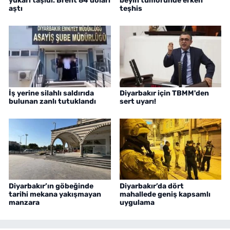
yukarı taşıdı: Brent 84 doları
beyin tümöründe erken
aştı
teşhis
İş yerine silahlı saldırıda
Diyarbakır için TBMM'den
bulunan zanlı tutuklandı
sert uyarı!
Diyarbakır’ın göbeğinde
Diyarbakır’da dört
tarihi mekana yakışmayan
mahallede geniş kapsamlı
manzara
uygulama