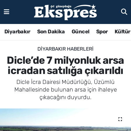
Diyarbakır
Son Dakika
Güncel
Spor
Kültür
DIYARBAKIR HABERLERI
Dicle’de 7 milyonluk arsa
icradan satılığa çıkarıldı
Dicle İcra Dairesi Müdürlüğü, Üzümlü
Mahallesinde bulunan arsa için ihaleye
çıkacağını duyurdu.