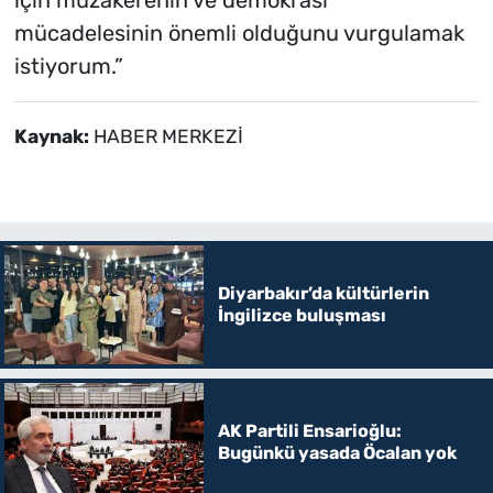
mücadelesinin önemli olduğunu vurgulamak
istiyorum.”
Kaynak:
HABER MERKEZİ
Diyarbakır’da kültürlerin
İngilizce buluşması
AK Partili Ensarioğlu:
Bugünkü yasada Öcalan yok