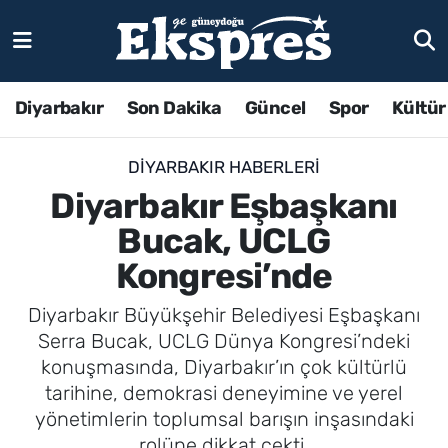
Diyarbakır
Son Dakika
Güncel
Spor
Kültür
DIYARBAKIR HABERLERI
Diyarbakır Eşbaşkanı
Bucak, UCLG
Kongresi’nde
Diyarbakır Büyükşehir Belediyesi Eşbaşkanı
Serra Bucak, UCLG Dünya Kongresi’ndeki
konuşmasında, Diyarbakır’ın çok kültürlü
tarihine, demokrasi deneyimine ve yerel
yönetimlerin toplumsal barışın inşasındaki
rolüne dikkat çekti.