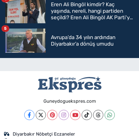
Eren Ali Bingöl kimdir? Kaç
yaşında, nereli, hangi partiden
seçildi? Eren Ali Bingöl AK Parti'ye
mi geçecek?
5
Avrupa’da 34 yılın ardından
Diyarbakır’a dönüş umudu
Guneydoguekspres.com
Diyarbakır Nöbetçi Eczaneler