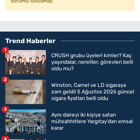
sorumlu tutulamaz.
Trend Haberler
1
CRUSH grubu üyeleri kimler? Kaç
yaşındalar, nereliler, görevleri belli
oldu mu?
2
Winston, Camel ve LD sigaraya
zam geldi! 5 Ağustos 2026 güncel
sigara fiyatları belli oldu
3
Aynı daireyi iki kişiye satan
müteahhitlere Yargıtay'dan emsal
karar
4