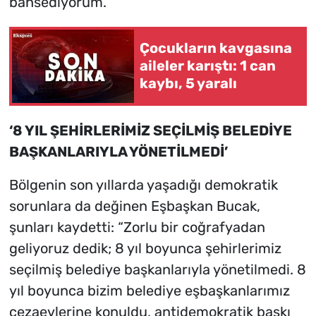
bahsediyorum.”
Çocukların kavgasına
aileler karıştı: 1 can
kaybı, 5 yaralı
‘8 YIL ŞEHİRLERİMİZ SEÇİLMİŞ BELEDİYE
BAŞKANLARIYLA YÖNETİLMEDİ’
Bölgenin son yıllarda yaşadığı demokratik
sorunlara da değinen Eşbaşkan Bucak,
şunları kaydetti: “Zorlu bir coğrafyadan
geliyoruz dedik; 8 yıl boyunca şehirlerimiz
seçilmiş belediye başkanlarıyla yönetilmedi. 8
yıl boyunca bizim belediye eşbaşkanlarımız
cezaevlerine konuldu, antidemokratik baskı