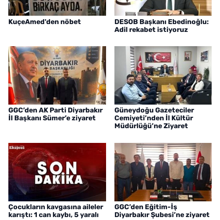
KuçeAmed'den nöbet
DESOB Başkanı Ebedinoğlu:
Adil rekabet istiyoruz
GGC’den AK Parti Diyarbakır
Güneydoğu Gazeteciler
İl Başkanı Sümer’e ziyaret
Cemiyeti’nden İl Kültür
Müdürlüğü’ne Ziyaret
Çocukların kavgasına aileler
GGC’den Eğitim-İş
karıştı: 1 can kaybı, 5 yaralı
Diyarbakır Şubesi’ne ziyaret