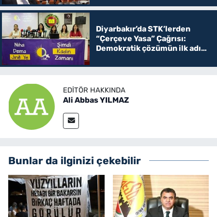
Diyarbakır’da STK’lerden
“Çerçeve Yasa” Çağrısı:
Demokratik çözümün ilk adımı
olmalı
EDITÖR HAKKINDA
Ali Abbas YILMAZ
Bunlar da ilginizi çekebilir