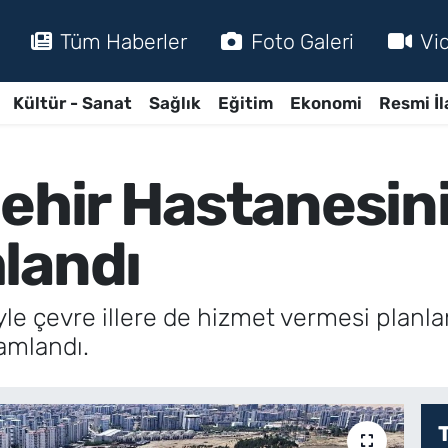
Tüm Haberler
Foto Galeri
Vi
Kültür - Sanat
Sağlık
Eğitim
Ekonomi
Resmi İl
Şehir Hastanesin
landı
iyle çevre illere de hizmet vermesi planl
amlandı.