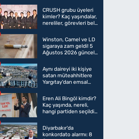
CRUSH grubu üyeleri
kimler? Kaç yaşındalar,
nereliler, görevleri belli
oldu mu?
Winston, Camel ve LD
sigaraya zam geldi! 5
Ağustos 2026 güncel
sigara fiyatları belli
oldu
Aynı daireyi iki kişiye
satan müteahhitlere
Yargıtay'dan emsal
karar
Eren Ali Bingöl kimdir?
Kaç yaşında, nereli,
hangi partiden seçildi?
Eren Ali Bingöl AK
Parti'ye mi geçecek?
Diyarbakır'da
konkordato alarmı: 8