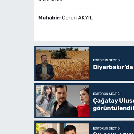
Muhabir:
Ceren AKYIL
EDITÖRÜN SEÇTIĞI
Diyarbakır’da
EDITÖRÜN SEÇTIĞI
Çağatay Uluso
görüntülendi!
EDITÖRÜN SEÇTIĞI