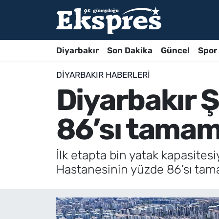
Diyarbakır
Son Dakika
Güncel
Spor
DIYARBAKIR HABERLERI
Diyarbakır 
86’sı tamam
İlk etapta bin yatak kapasites
Hastanesinin yüzde 86’sı tam