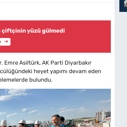
 çiftçinin yüzü gülmedi
e
. Emre Asiltürk, AK Parti Diyarbakır
öncülüğündeki heyet yapımı devam eden
elemelerde bulundu.