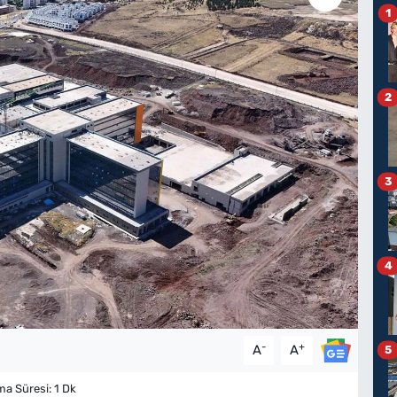
1
2
3
4
-
+
A
A
5
 Süresi: 1 Dk