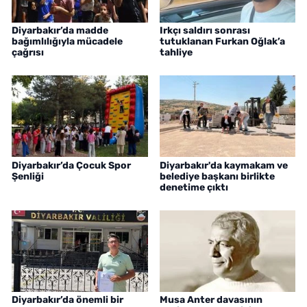
Diyarbakır’da madde
Irkçı saldırı sonrası
bağımlılığıyla mücadele
tutuklanan Furkan Oğlak’a
çağrısı
tahliye
Diyarbakır’da Çocuk Spor
Diyarbakır'da kaymakam ve
Şenliği
belediye başkanı birlikte
denetime çıktı
Diyarbakır’da önemli bir
Musa Anter davasının