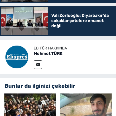
Vali Zorluoğlu: Diyarbakır'da
sokaklar çetelere emanet
değil
EDITÖR HAKKINDA
Mehmet TÜRK
Bunlar da ilginizi çekebilir