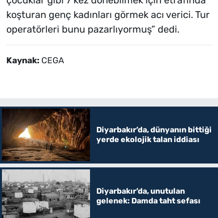
çocuklar gibi 7 kez dönebilmek için etrafında
koşturan genç kadınları görmek acı verici. Tur
operatörleri bunu pazarlıyormuş” dedi.
Kaynak:
CEGA
Diyarbakır’da, dünyanın bittiği
yerde ekolojik talan iddiası
Diyarbakır’da, unutulan
gelenek: Damda taht sefası