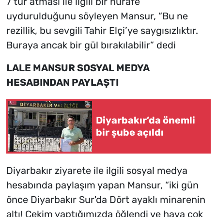
7 tur atması ile ilgili bir hurafe
uydurulduğunu söyleyen Mansur, “Bu ne
rezillik, bu sevgili Tahir Elçi’ye saygısızlıktır.
Buraya ancak bir gül bırakılabilir” dedi
LALE MANSUR SOSYAL MEDYA
HESABINDAN PAYLAŞTI
Diyarbakır’da önemli
bir şube açıldı
Diyarbakır ziyarete ile ilgili sosyal medya
hesabında paylaşım yapan Mansur, “iki gün
önce Diyarbakır Sur'da Dört ayaklı minarenin
altı! Çekim yaptığımızda öğlendi ve hava çok