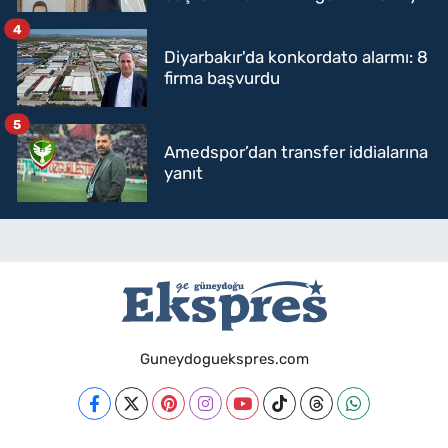
mi geçecek?
4
Diyarbakır'da konkordato alarmı: 8
firma başvurdu
5
Amedspor’dan transfer iddialarına
yanıt
Guneydoguekspres.com