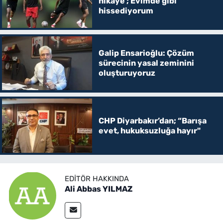
hikaye ; Evimde gibi
hissediyorum
Galip Ensarioğlu: Çözüm
sürecinin yasal zeminini
oluşturuyoruz
CHP Diyarbakır’dan; “Barışa
evet, hukuksuzluğa hayır"
EDITÖR HAKKINDA
Ali Abbas YILMAZ