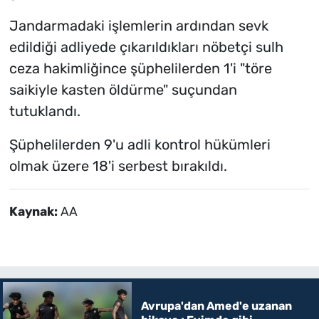
Jandarmadaki işlemlerin ardından sevk
edildiği adliyede çıkarıldıkları nöbetçi sulh
ceza hakimliğince şüphelilerden 1'i "töre
saikiyle kasten öldürme" suçundan
tutuklandı.
Şüphelilerden 9'u adli kontrol hükümleri
olmak üzere 18'i serbest bırakıldı.
Kaynak:
AA
Avrupa'dan Amed'e uzanan