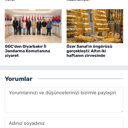
GGC’den Diyarbakır İl
Özer Sanal'ın öngörüsü
Jandarma Komutanına
gerçekleşti: Altın iki
ziyaret
haftanın zirvesinde
Yorumlar