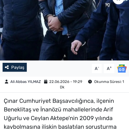
Paylaş
-
+
A
A
Ali Abbas YILMAZ
22.06.2026 - 19:29
Okunma Süresi: 1
Dk
Çınar Cumhuriyet Başsavcılığınca, ilçenin
Beneklitaş ve İnanözü mahallelerinde Arif
Uğurlu ve Ceylan Aktepe'nin 2009 yılında
kaybolmasına ilişkin başlatılan soruşturma