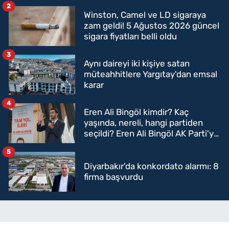
2
Winston, Camel ve LD sigaraya
zam geldi! 5 Ağustos 2026 güncel
sigara fiyatları belli oldu
3
Aynı daireyi iki kişiye satan
müteahhitlere Yargıtay'dan emsal
karar
4
Eren Ali Bingöl kimdir? Kaç
yaşında, nereli, hangi partiden
seçildi? Eren Ali Bingöl AK Parti'ye
mi geçecek?
5
Diyarbakır'da konkordato alarmı: 8
firma başvurdu