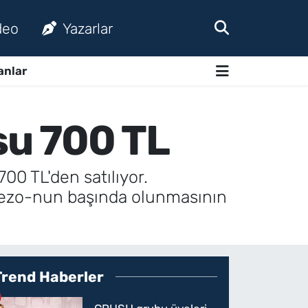
deo
Yazarlar
anlar
osu 700 TL
700 TL'den satılıyor.
 sezo-nun başında olunmasının
Trend Haberler