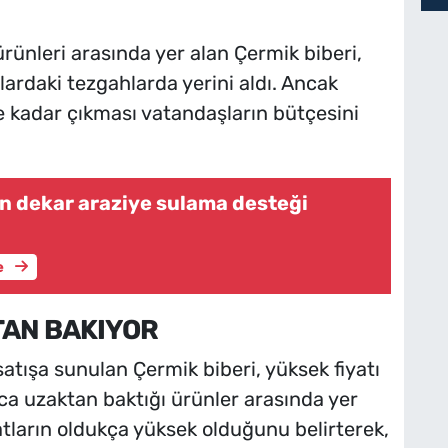
 ürünleri arasında yer alan Çermik biberi,
lardaki tezgahlarda yerini aldı. Ancak
e kadar çıkması vatandaşların bütçesini
in dekar araziye sulama desteği
e
AN BAKIYOR
atışa sunulan Çermik biberi, yüksek fiyatı
ca uzaktan baktığı ürünler arasında yer
iyatların oldukça yüksek olduğunu belirterek,