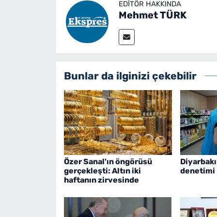
EDITÖR HAKKINDA
Mehmet TÜRK
Bunlar da ilginizi çekebilir
Özer Sanal'ın öngörüsü
Diyarbakı
gerçekleşti: Altın iki
denetimi
haftanın zirvesinde