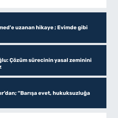
ed'e uzanan hikaye ; Evimde gibi
ğlu: Çözüm sürecinin yasal zeminini
z
r’dan; “Barışa evet, hukuksuzluğa