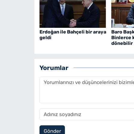
Erdoğan ile Bahçeli bir araya
Baro Başk
geldi
Binlerce 
dönebilir
Yorumlar
Gönder