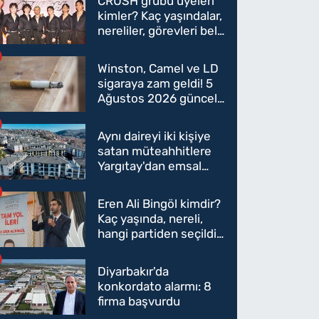
CRUSH grubu üyeleri
kimler? Kaç yaşındalar,
nereliler, görevleri belli
oldu mu?
Winston, Camel ve LD
sigaraya zam geldi! 5
Ağustos 2026 güncel
sigara fiyatları belli
oldu
Aynı daireyi iki kişiye
satan müteahhitlere
Yargıtay'dan emsal
karar
Eren Ali Bingöl kimdir?
Kaç yaşında, nereli,
hangi partiden seçildi?
Eren Ali Bingöl AK
Parti'ye mi geçecek?
Diyarbakır'da
konkordato alarmı: 8
firma başvurdu