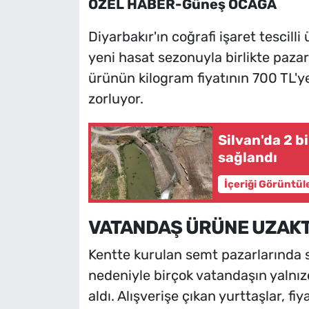
ÖZEL HABER-Güneş OCAĞA
Diyarbakır'ın coğrafi işaret tescilli
yeni hasat sezonuyla birlikte pazar
ürünün kilogram fiyatının 700 TL'y
zorluyor.
Silvan'da 2 b
sağlandı
İçeriği Görüntül
VATANDAŞ ÜRÜNE UZAKT
Kentte kurulan semt pazarlarında s
nedeniyle birçok vatandaşın yalnız
aldı. Alışverişe çıkan yurttaşlar, f