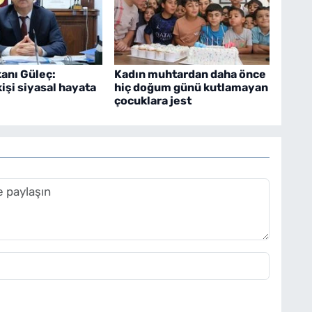
anı Güleç:
Kadın muhtardan daha önce
kişi siyasal hayata
hiç doğum günü kutlamayan
çocuklara jest