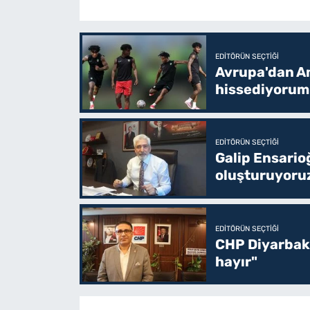
EDITÖRÜN SEÇTIĞI
Avrupa'dan Am
hissediyorum
EDITÖRÜN SEÇTIĞI
Galip Ensario
oluşturuyoru
EDITÖRÜN SEÇTIĞI
CHP Diyarbakı
hayır"