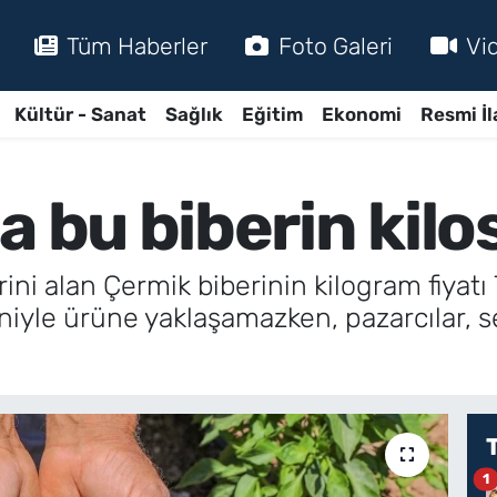
Tüm Haberler
Foto Galeri
Vi
Kültür - Sanat
Sağlık
Eğitim
Ekonomi
Resmi İl
a bu biberin kil
ini alan Çermik biberinin kilogram fiyatı 
eniyle ürüne yaklaşamazken, pazarcılar,
1