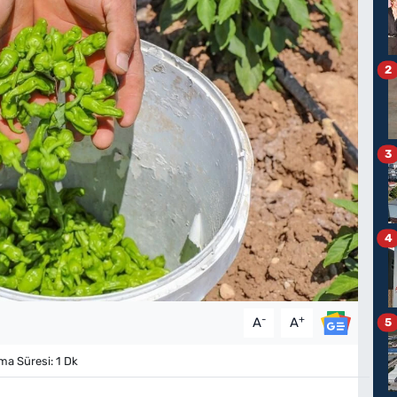
2
3
4
-
+
A
A
5
a Süresi: 1 Dk