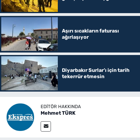
Aşırı sıcakların faturası
ağırlaşıyor
Diyarbakır Surlar’ı için tarih
tekerrür etmesin
EDITÖR HAKKINDA
Mehmet TÜRK