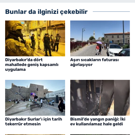
Bunlar da ilginizi çekebilir
Diyarbakır’da dört
Aşırı sıcakların faturası
mahallede geniş kapsamlı
ağırlaşıyor
uygulama
Diyarbakır Surlar’ı için tarih
Bismil’de yangın paniği: İki
tekerrür etmesin
ev kullanılamaz hale geldi