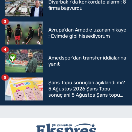
Diyarbakır'da konkordato alarmı: 8
firma başvurdu
3
Avrupa'dan Amed'e uzanan hikaye
; Evimde gibi hissediyorum
4
Amedspor’dan transfer iddialarına
yanıt
5
Şans Topu sonuçları açıklandı mı?
5 Ağustos 2026 Şans Topu
sonuçları! 5 Ağustos Şans topu
sorgulama