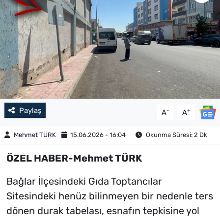
Paylaş
-
+
A
A
Mehmet TÜRK
15.06.2026 - 16:04
Okunma Süresi: 2 Dk
ÖZEL HABER-Mehmet TÜRK
Bağlar İlçesindeki Gıda Toptancılar
Sitesindeki henüz bilinmeyen bir nedenle ters
dönen durak tabelası, esnafın tepkisine yol