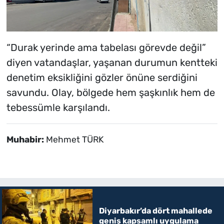
“Durak yerinde ama tabelası görevde değil”
diyen vatandaşlar, yaşanan durumun kentteki
denetim eksikliğini gözler önüne serdiğini
savundu. Olay, bölgede hem şaşkınlık hem de
tebessümle karşılandı.
Muhabir:
Mehmet TÜRK
Diyarbakır’da dört mahallede
geniş kapsamlı uygulama