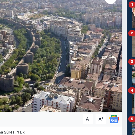
1
2
3
4
-
+
A
A
5
 Süresi: 1 Dk