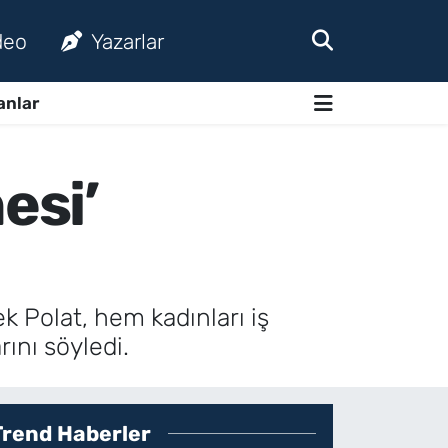
deo
Yazarlar
anlar
esi’
ek Polat, hem kadınları iş
ını söyledi.
Trend Haberler