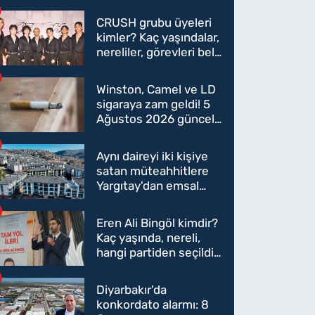
CRUSH grubu üyeleri
kimler? Kaç yaşındalar,
nereliler, görevleri belli
oldu mu?
Winston, Camel ve LD
sigaraya zam geldi! 5
Ağustos 2026 güncel
sigara fiyatları belli
oldu
Aynı daireyi iki kişiye
satan müteahhitlere
Yargıtay'dan emsal
karar
Eren Ali Bingöl kimdir?
Kaç yaşında, nereli,
hangi partiden seçildi?
Eren Ali Bingöl AK
Parti'ye mi geçecek?
Diyarbakır'da
konkordato alarmı: 8