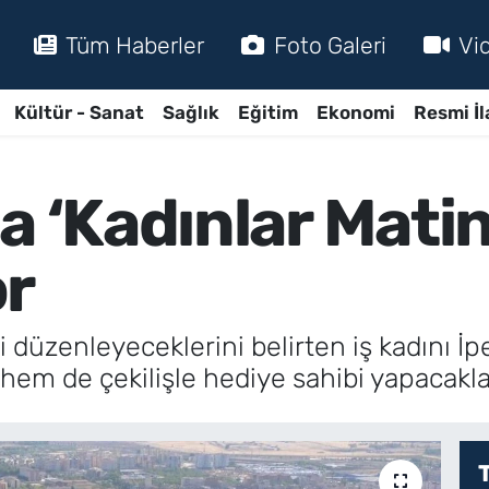
Tüm Haberler
Foto Galeri
Vi
Kültür - Sanat
Sağlık
Eğitim
Ekonomi
Resmi İl
a ‘Kadınlar Matin
or
 düzenleyeceklerini belirten iş kadını İp
 hem de çekilişle hediye sahibi yapacaklar