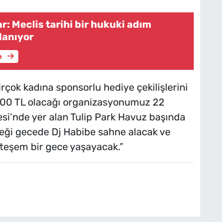
: Meclis tarihi bir hukuki adım
lanıyor
e
çok kadına sponsorlu hediye çekilişlerini
in 200 TL olacağı organizasyonumuz 22
esi’nde yer alan Tulip Park Havuz başında
eceği gecede Dj Habibe sahne alacak ve
hteşem bir gece yaşayacak.”