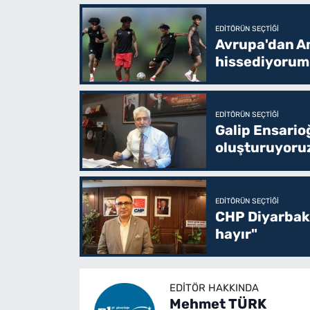
EDITÖRÜN SEÇTIĞI
Avrupa'dan Am
hissediyorum
EDITÖRÜN SEÇTIĞI
Galip Ensario
oluşturuyoru
EDITÖRÜN SEÇTIĞI
CHP Diyarbakı
hayır"
EDITÖR HAKKINDA
Mehmet TÜRK