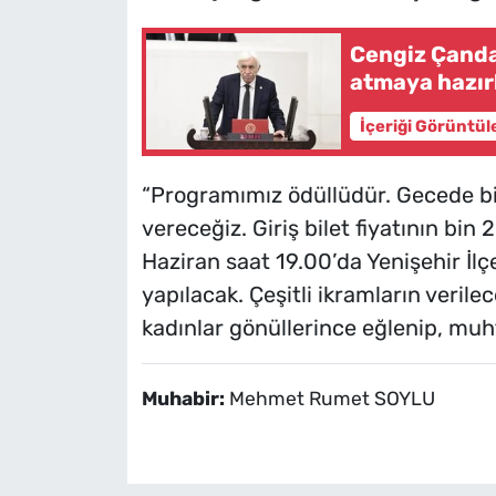
Cengiz Çandar
atmaya hazır
İçeriği Görüntül
“Programımız ödüllüdür. Gecede bir
vereceğiz. Giriş bilet fiyatının b
Haziran saat 19.00’da Yenişehir İlç
yapılacak. Çeşitli ikramların veril
kadınlar gönüllerince eğlenip, mu
Muhabir:
Mehmet Rumet SOYLU