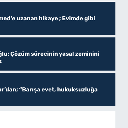
ed'e uzanan hikaye ; Evimde gibi
ğlu: Çözüm sürecinin yasal zeminini
z
r’dan; “Barışa evet, hukuksuzluğa