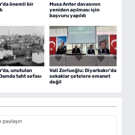
r’da önemli bir
Musa Anter davasının
dı
yeniden açılması için
başvuru yapıldı
r’da, unutulan
Vali Zorluoğlu: Diyarbakır'da
Damda taht sefası
sokaklar çetelere emanet
değil