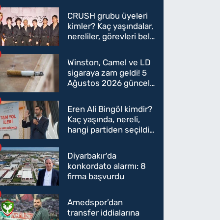
CRUSH grubu üyeleri
kimler? Kaç yaşındalar,
nereliler, görevleri belli
oldu mu?
Winston, Camel ve LD
sigaraya zam geldi! 5
Ağustos 2026 güncel
sigara fiyatları belli
oldu
Eren Ali Bingöl kimdir?
Kaç yaşında, nereli,
hangi partiden seçildi?
Eren Ali Bingöl AK
Parti'ye mi geçecek?
Diyarbakır'da
konkordato alarmı: 8
firma başvurdu
Amedspor’dan
transfer iddialarına