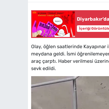
Diyarbakır’da
İçeriği Görüntül
Olay, öğlen saatlerinde Kayapınar 
meydana geldi. İsmi öğrenilemeye
araç çarptı. Haber verilmesi üzerine 
sevk edildi.