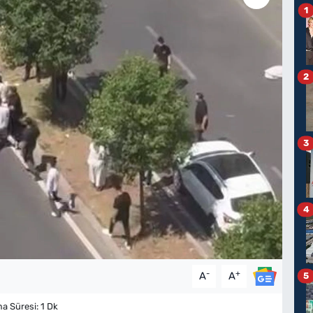
1
2
3
4
-
+
A
A
5
 Süresi: 1 Dk