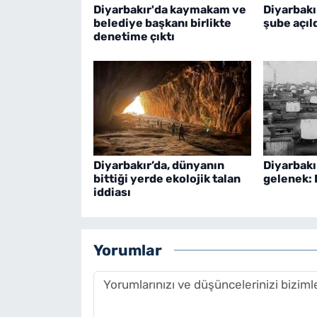
Diyarbakır'da kaymakam ve
Diyarbakı
belediye başkanı birlikte
şube açıl
denetime çıktı
Diyarbakır’da, dünyanın
Diyarbakı
bittiği yerde ekolojik talan
gelenek: 
iddiası
Yorumlar