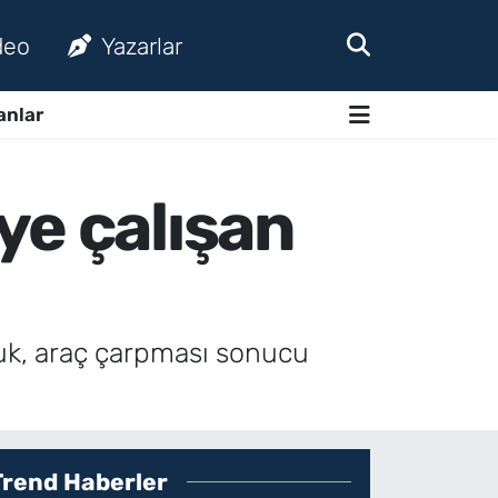
deo
Yazarlar
anlar
ye çalışan
cuk, araç çarpması sonucu
Trend Haberler