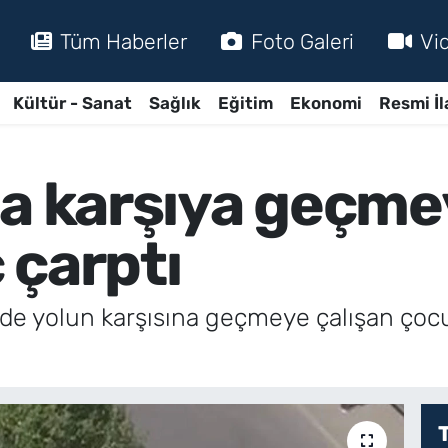
Tüm Haberler
Foto Galeri
Vi
Kültür - Sanat
Sağlık
Eğitim
Ekonomi
Resmi İl
da karşıya geçme
 çarptı
inde yolun karşısına geçmeye çalışan ço