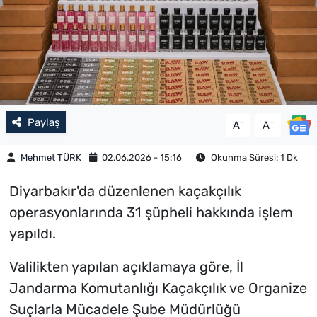
Paylaş
-
+
A
A
Mehmet TÜRK
02.06.2026 - 15:16
Okunma Süresi: 1 Dk
Diyarbakır'da düzenlenen kaçakçılık
operasyonlarında 31 şüpheli hakkında işlem
yapıldı.
Valilikten yapılan açıklamaya göre, İl
Jandarma Komutanlığı Kaçakçılık ve Organize
Suçlarla Mücadele Şube Müdürlüğü