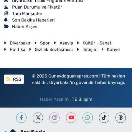
Diyarbakır Trafik Yoğunluk Haritası
Puan Durumu ve Fikstür
Tüm Manşetler
Son Dakika Haberleri
Haber Arşivi
Diyarbakır
Spor
Asayiş
Kültür - Sanat
Politika
Gizlilik Sözleşmesi
İletişim
Künye
© 2025 Guneydoguekspres.com | Tüm hakları
RSS
saklıdır. Diyarbakır'ın güvenilir haber kaynağı.
Haber Yazılımı:
TE Bilişim
Ana Sayfa