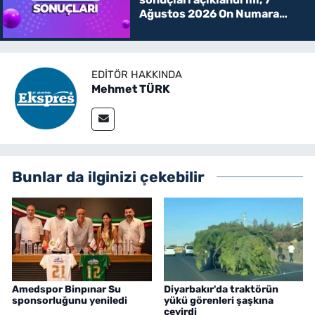
Ağustos 2026 On Numara
kazanan rakamlar
EDITÖR HAKKINDA
Mehmet TÜRK
Bunlar da ilginizi çekebilir
Amedspor Binpınar Su
Diyarbakır'da traktörün
sponsorluğunu yeniledi
yükü görenleri şaşkına
çevirdi