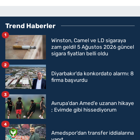
Trend Haberler
1
Winston, Camel ve LD sigaraya
zam geldi! 5 Ağustos 2026 güncel
sigara fiyatları belli oldu
2
Diyarbakır'da konkordato alarmı: 8
firma başvurdu
3
Avrupa'dan Amed'e uzanan hikaye
; Evimde gibi hissediyorum
4
Amedspor’dan transfer iddialarına
yanıt