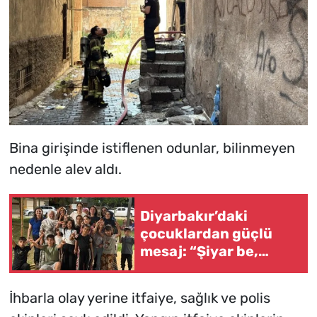
Bina girişinde istiflenen odunlar, bilinmeyen
nedenle alev aldı.
Diyarbakır’daki
çocuklardan güçlü
mesaj: “Şiyar be,
rabin”
İhbarla olay yerine itfaiye, sağlık ve polis