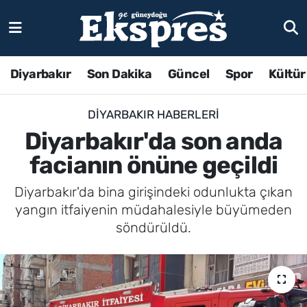
Diyarbakır
Son Dakika
Güncel
Spor
Kültür
DIYARBAKIR HABERLERI
Diyarbakır'da son anda
facianın önüne geçildi
Diyarbakır'da bina girişindeki odunlukta çıkan
yangın itfaiyenin müdahalesiyle büyümeden
söndürüldü.