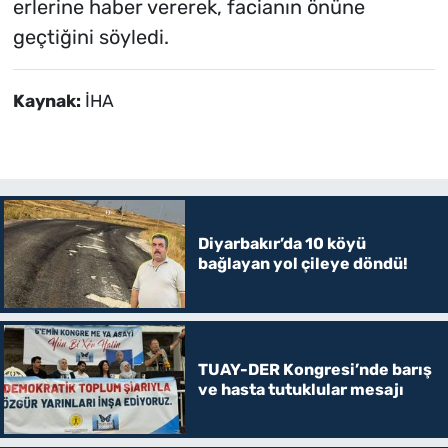
erlerine haber vererek, facianın önüne
geçtiğini söyledi.
Kaynak:
İHA
Diyarbakır’da 10 köyü
bağlayan yol çileye döndü!
TUAY-DER Kongresi’nde barış
ve hasta tutuklular mesajı