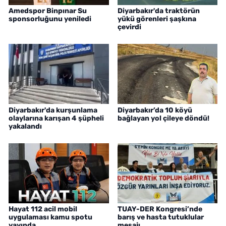
Amedspor Binpınar Su
Diyarbakır'da traktörün
sponsorluğunu yeniledi
yükü görenleri şaşkına
çevirdi
Diyarbakır'da kurşunlama
Diyarbakır’da 10 köyü
olaylarına karışan 4 şüpheli
bağlayan yol çileye döndü!
yakalandı
Hayat 112 acil mobil
TUAY-DER Kongresi’nde
uygulaması kamu spotu
barış ve hasta tutuklular
yayında
mesajı