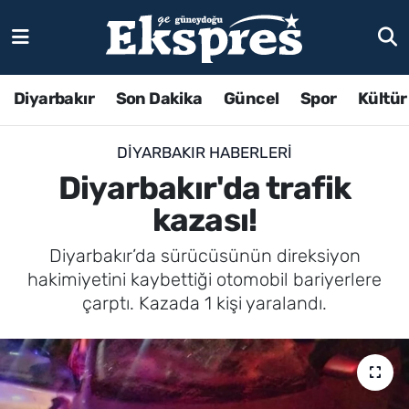
Diyarbakır
Son Dakika
Güncel
Spor
Kültür
DIYARBAKIR HABERLERI
Diyarbakır'da trafik
kazası!
Diyarbakır’da sürücüsünün direksiyon
hakimiyetini kaybettiği otomobil bariyerlere
çarptı. Kazada 1 kişi yaralandı.