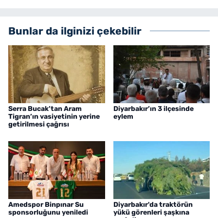
Bunlar da ilginizi çekebilir
Serra Bucak’tan Aram
Diyarbakır’ın 3 ilçesinde
Tigran’ın vasiyetinin yerine
eylem
getirilmesi çağrısı
Amedspor Binpınar Su
Diyarbakır'da traktörün
sponsorluğunu yeniledi
yükü görenleri şaşkına