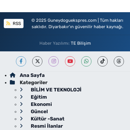
© 2025 Guneydoguekspres.com | Tüm hakları
RSS
saklıdır. Diyarbakır'ın güvenilir haber kaynağı.
Haber Yazılımı:
TE Bilişim
Ana Sayfa
Kategoriler
BİLİM VE TEKNOLOJİ
Eğitim
Ekonomi
Güncel
Kültür -Sanat
Resmi İlanlar