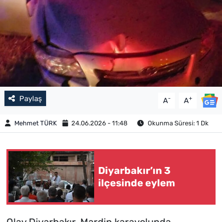
Paylaş
-
+
A
A
Mehmet TÜRK
24.06.2026 - 11:48
Okunma Süresi: 1 Dk
Diyarbakır’ın 3
ilçesinde eylem
Olay Diyarbakır-Mardin karayolunda