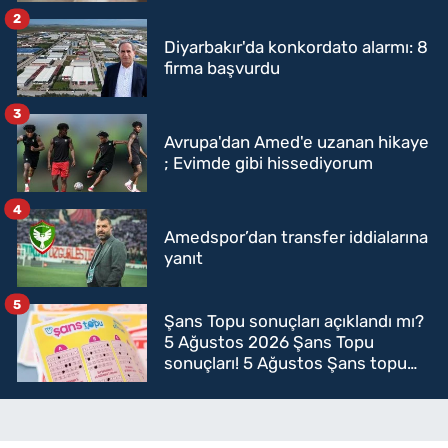
2
Diyarbakır'da konkordato alarmı: 8
firma başvurdu
3
Avrupa'dan Amed'e uzanan hikaye
; Evimde gibi hissediyorum
4
Amedspor’dan transfer iddialarına
yanıt
5
Şans Topu sonuçları açıklandı mı?
5 Ağustos 2026 Şans Topu
sonuçları! 5 Ağustos Şans topu
sorgulama