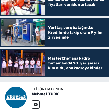
fiyatları yeniden artacak
Yurttaş borç batağında:
Kredilerde takip oranı 9 yılın
zirvesinde
MasterChef ana kadro
tamamlandı! 20. yarışmacı
kim oldu, ana kadroya kimler
girdi?
EDITÖR HAKKINDA
Mehmet TÜRK