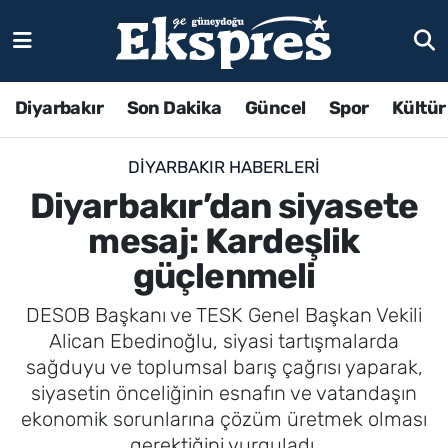
Diyarbakır
Son Dakika
Güncel
Spor
Kültür
DIYARBAKIR HABERLERI
Diyarbakır’dan siyasete
mesaj: Kardeşlik
güçlenmeli
DESOB Başkanı ve TESK Genel Başkan Vekili
Alican Ebedinoğlu, siyasi tartışmalarda
sağduyu ve toplumsal barış çağrısı yaparak,
siyasetin önceliğinin esnafın ve vatandaşın
ekonomik sorunlarına çözüm üretmek olması
gerektiğini vurguladı.