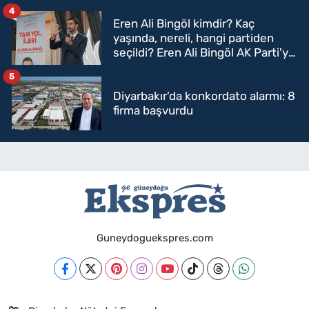
4
Eren Ali Bingöl kimdir? Kaç
yaşında, nereli, hangi partiden
seçildi? Eren Ali Bingöl AK Parti'ye
mi geçecek?
5
Diyarbakır'da konkordato alarmı: 8
firma başvurdu
Guneydoguekspres.com