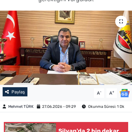
Paylaş
-
+
A
A
Mehmet TÜRK
27.06.2026 - 09:29
Okunma Süresi: 1 Dk
Silvan'da 2 bin dekar