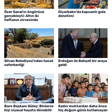
Özer Sanal'ın öngörüsü
Diyarbakır'da kapsamlı gıda
gerçekleşti: Altın iki
denetimi
haftanın zirvesinde
Silvan Belediyesi'nden hasat
Erdoğan ile Bahçeli bir araya
seferberliği
geldi
Baro Başkanı Güleç: Binlerce
Kadın muhtardan daha önce
kişi siyasal hayata dönebilir
hiç doğum günü kutlamayan