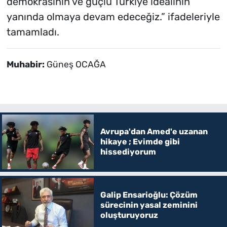
demokrasinin ve güçlü Türkiye idealinin
yanında olmaya devam edeceğiz.” ifadeleriyle
tamamladı.
Muhabir:
Güneş OCAĞA
Avrupa'dan Amed'e uzanan
hikaye ; Evimde gibi
hissediyorum
Galip Ensarioğlu: Çözüm
sürecinin yasal zeminini
oluşturuyoruz