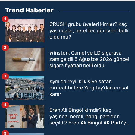
Trend Haberler
1
CRUSH grubu üyeleri kimler? Kaç
yaşındalar, nereliler, görevleri belli
oldu mu?
2
Winston, Camel ve LD sigaraya
zam geldi! 5 Ağustos 2026 güncel
sigara fiyatları belli oldu
3
Aynı daireyi iki kişiye satan
müteahhitlere Yargıtay'dan emsal
karar
4
Eren Ali Bingöl kimdir? Kaç
yaşında, nereli, hangi partiden
seçildi? Eren Ali Bingöl AK Parti'ye
mi geçecek?
5