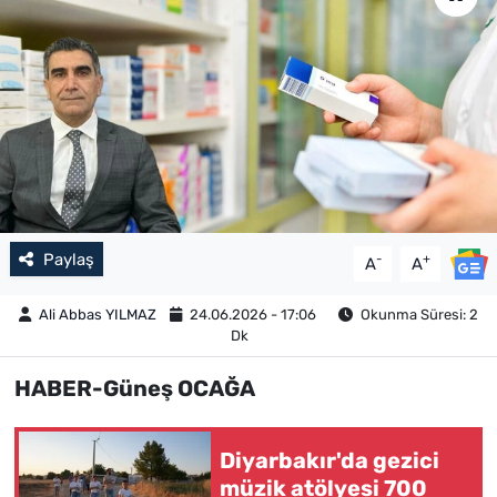
Paylaş
-
+
A
A
Ali Abbas YILMAZ
24.06.2026 - 17:06
Okunma Süresi: 2
Dk
HABER-Güneş OCAĞA
Diyarbakır'da gezici
müzik atölyesi 700