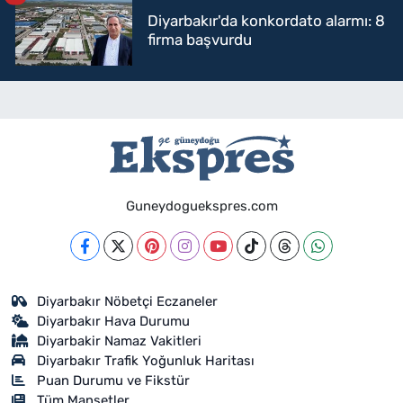
Diyarbakır'da konkordato alarmı: 8
firma başvurdu
Guneydoguekspres.com
Diyarbakır Nöbetçi Eczaneler
Diyarbakır Hava Durumu
Diyarbakir Namaz Vakitleri
Diyarbakır Trafik Yoğunluk Haritası
Puan Durumu ve Fikstür
Tüm Manşetler