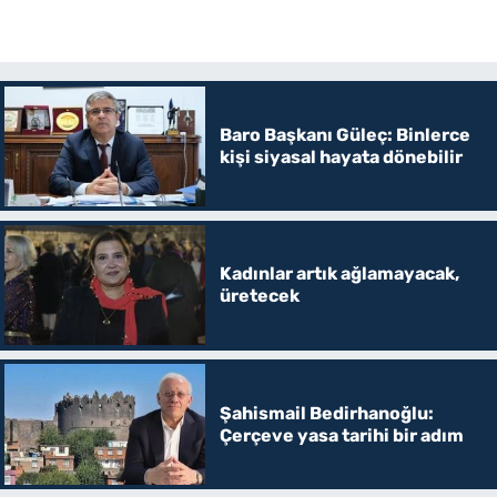
Baro Başkanı Güleç: Binlerce
kişi siyasal hayata dönebilir
Kadınlar artık ağlamayacak,
üretecek
Şahismail Bedirhanoğlu:
Çerçeve yasa tarihi bir adım