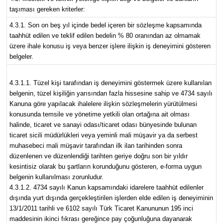
taşıması gereken kriterler:
4.3.1. Son on beş yıl içinde bedel içeren bir sözleşme kapsamında
taahhüt edilen ve teklif edilen bedelin % 80 oranından az olmamak
üzere ihale konusu iş veya benzer işlere ilişkin iş deneyimini gösteren
belgeler.
4.3.1.1. Tüzel kişi tarafından iş deneyimini göstermek üzere kullanılan
belgenin, tüzel kişiliğin yarısından fazla hissesine sahip ve 4734 sayılı
Kanuna göre yapılacak ihalelere ilişkin sözleşmelerin yürütülmesi
konusunda temsile ve yönetime yetkili olan ortağına ait olması
halinde, ticaret ve sanayi odası/ticaret odası bünyesinde bulunan
ticaret sicili müdürlükleri veya yeminli mali müşavir ya da serbest
muhasebeci mali müşavir tarafından ilk ilan tarihinden sonra
düzenlenen ve düzenlendiği tarihten geriye doğru son bir yıldır
kesintisiz olarak bu şartların korunduğunu gösteren, e-forma uygun
belgenin kullanılması zorunludur.
4.3.1.2. 4734 sayılı Kanun kapsamındaki idarelere taahhüt edilenler
dışında yurt dışında gerçekleştirilen işlerden elde edilen iş deneyiminin
13/1/2011 tarihli ve 6102 sayılı Türk Ticaret Kanununun 195 inci
maddesinin ikinci fıkrası gereğince pay çoğunluğuna dayanarak