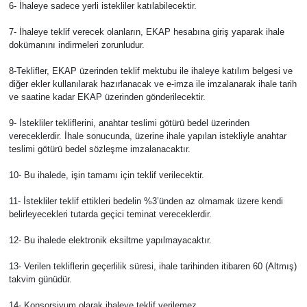
6- İhaleye sadece yerli istekliler katılabilecektir.
7- İhaleye teklif verecek olanların, EKAP hesabına giriş yaparak ihale
dokümanını indirmeleri zorunludur.
8-Teklifler, EKAP üzerinden teklif mektubu ile ihaleye katılım belgesi ve
diğer ekler kullanılarak hazırlanacak ve e-imza ile imzalanarak ihale tarih
ve saatine kadar EKAP üzerinden gönderilecektir.
9- İstekliler tekliflerini, anahtar teslimi götürü bedel üzerinden
vereceklerdir. İhale sonucunda, üzerine ihale yapılan istekliyle anahtar
teslimi götürü bedel sözleşme imzalanacaktır.
10- Bu ihalede, işin tamamı için teklif verilecektir.
11- İstekliler teklif ettikleri bedelin %3’ünden az olmamak üzere kendi
belirleyecekleri tutarda geçici teminat vereceklerdir.
12- Bu ihalede elektronik eksiltme yapılmayacaktır.
13- Verilen tekliflerin geçerlilik süresi, ihale tarihinden itibaren 60 (Altmış)
takvim günüdür.
14- Konsorsiyum olarak ihaleye teklif verilemez.