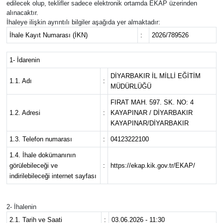
edilecek olup, teklifler sadece elektronik ortamda EKAP üzerinden
alınacaktır.
İhaleye ilişkin ayrıntılı bilgiler aşağıda yer almaktadır:
İhale Kayıt Numarası (İKN)
:
2026/789526
1- İdarenin
DİYARBAKIR İL MİLLİ EĞİTİM
1.1. Adı
:
MÜDÜRLÜĞÜ
FIRAT MAH. 597. SK. NO: 4
1.2. Adresi
:
KAYAPINAR / DİYARBAKIR
KAYAPINAR/DİYARBAKIR
1.3. Telefon numarası
:
04123222100
1.4. İhale dokümanının
görülebileceği ve
:
https://ekap.kik.gov.tr/EKAP/
indirilebileceği internet sayfası
2- İhalenin
2.1. Tarih ve Saati
:
03.06.2026 - 11:30