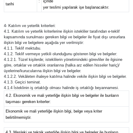
:
içinde
tarihi
yer teslimi yapılarak işe başlanacaktır.
4- Katılım ve yeterlik kriterleri:
4.1. Katılım ve yeterlik kriterlerine ilişkin istekliler tarafından e-teklif
kapsamında sunulması gereken bilgi ve belgeler ile fiyat dışı unsurlara
ilişkin bilgi ve belgelere aşağıda yer verilmiştir:
4.1.1. Teklif mektubu.
4.1.2. Teklif vermeye yetkili olunduğunu gösteren bilgi ve belgeler:
4.1.2.1. Tüzel kişilerde; isteklilerin yönetimindeki görevliler ile ilgisine
göre, ortaklar ve ortaklık oranlarına (halka arz edilen hisseler hariç)/
üyelerine/kurucularına ilişkin bilgi ve belgeler.
4.1.2.2. Vekâleten ihaleye katılma halinde vekile ilişkin bilgi ve belgeler.
4.1.3. Geçici teminat.
4.1.4 İsteklinin iş ortaklığı olması halinde iş ortaklığı beyannamesi.
4.2. Ekonomik ve mali yeterliğe ilişkin bilgi ve belgeler ile bunların
taşıması gereken kriterler:
Ekonomik ve mali yeterliğe ilişkin bilgi, belge veya kriter
belirtilmemiştir.
4.3. Mesleki ve teknik yeterliğe ilişkin bilgi ve belgeler ile bunların