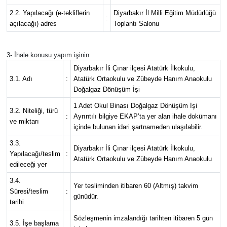
2.2. Yapılacağı (e-tekliflerin
Diyarbakır İl Milli Eğitim Müdürlüğü
:
açılacağı) adres
Toplantı Salonu
3- İhale konusu yapım işinin
Diyarbakır İli Çınar ilçesi Atatürk İlkokulu,
3.1. Adı
:
Atatürk Ortaokulu ve Zübeyde Hanım Anaokulu
Doğalgaz Dönüşüm İşi
1 Adet Okul Binası Doğalgaz Dönüşüm İşi
3.2. Niteliği, türü
:
Ayrıntılı bilgiye EKAP’ta yer alan ihale dokümanı
ve miktarı
içinde bulunan idari şartnameden ulaşılabilir.
3.3.
Diyarbakır İli Çınar ilçesi Atatürk İlkokulu,
Yapılacağı/teslim
:
Atatürk Ortaokulu ve Zübeyde Hanım Anaokulu
edileceği yer
3.4.
Yer tesliminden itibaren 60 (Altmış) takvim
Süresi/teslim
:
günüdür.
tarihi
Sözleşmenin imzalandığı tarihten itibaren 5 gün
3.5. İşe başlama