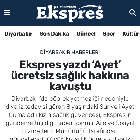
Diyarbakır
Son Dakika
Güncel
Spor
Kültür
DIYARBAKIR HABERLERI
Ekspres yazdı ‘Ayet’
ücretsiz sağlık hakkına
kavuştu
Diyarbakır’da böbrek yetmezliği nedeniyle
diyaliz tedavisi gören 8 yaşındaki Suriyeli Ayet
Cuma adlı kızın sağlık güvencesi, Ekspres’in
gündeme taşıdığı haber sonrası Aile ve Sosyal
Hizmetler İl Müdürlüğü tarafından
güncellendi. Küçük kız artık ücretsiz diyaliz