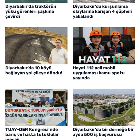
Diyarbakır'da traktörün
Diyarbakır'da kurşunlama
yükü görenleri şaşkına
olaylarına karışan 4 şüpheli
çevirdi
yakalandı
Diyarbakır’da 10 köyü
Hayat 112 acil mobil
bağlayan yol çileye döndü!
uygulaması kamu spotu
yayında
TUAY-DER Kongresi’nde
Diyarbakır’da bir derneğe bir
barış ve hasta tutuklular
ayda 500 iş başvurusu
mesajı