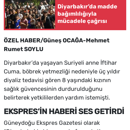
Diyarbakır’da madde
bağımlılığıyla
mücadele çağrısı
ÖZEL HABER/Güneş OCAĞA-Mehmet
Rumet SOYLU
Diyarbakır’da yaşayan Suriyeli anne İftihar
Cuma, böbrek yetmezliği nedeniyle üç yıldır
diyaliz tedavisi gören 8 yaşındaki kızının
sağlık güvencesinin durdurulduğunu
belirterek yetkililerden yardım istemişti.
EKSPRES’İN HABERİ SES GETİRDİ
Güneydoğu Ekspres Gazetesi olarak