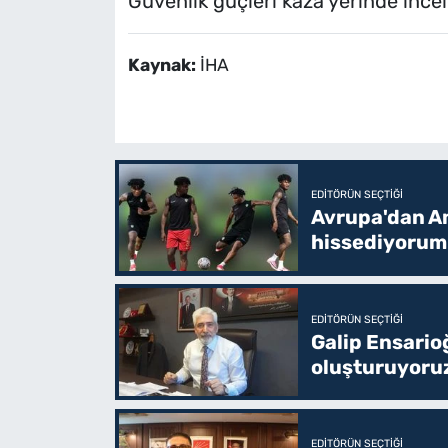
Güvenlik güçleri kaza yerinde ince
Kaynak:
İHA
EDITÖRÜN SEÇTIĞI
Avrupa'dan Am
hissediyorum
EDITÖRÜN SEÇTIĞI
Galip Ensario
oluşturuyoru
EDITÖRÜN SEÇTIĞI