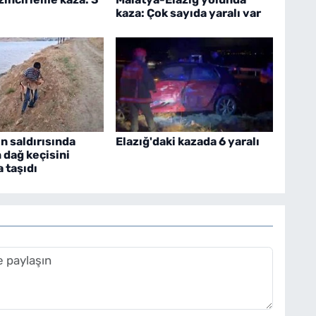
kaza: Çok sayıda yaralı var
n saldırısında
Elazığ'daki kazada 6 yaralı
 dağ keçisini
 taşıdı