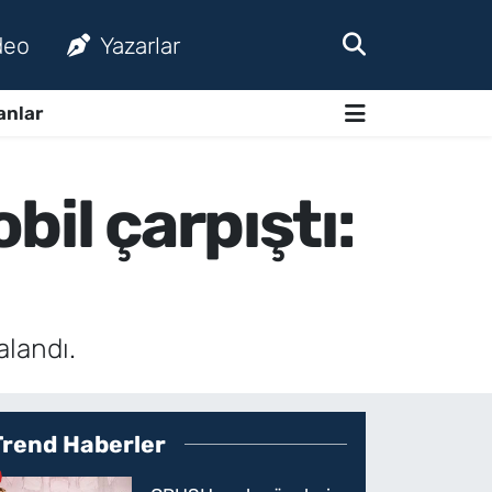
deo
Yazarlar
anlar
il çarpıştı:
alandı.
Trend Haberler