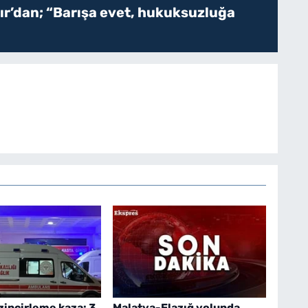
r’dan; “Barışa evet, hukuksuzluğa
 zincirleme kaza: 3
Malatya-Elazığ yolunda