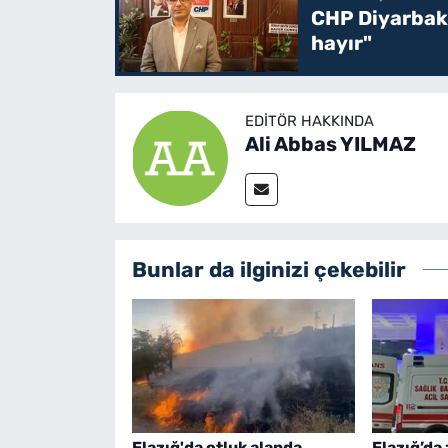
CHP Diyarbakı
hayır"
EDITÖR HAKKINDA
Ali Abbas YILMAZ
Bunlar da ilginizi çekebilir
Elazığ'da otluk alanda
Elazığ’da