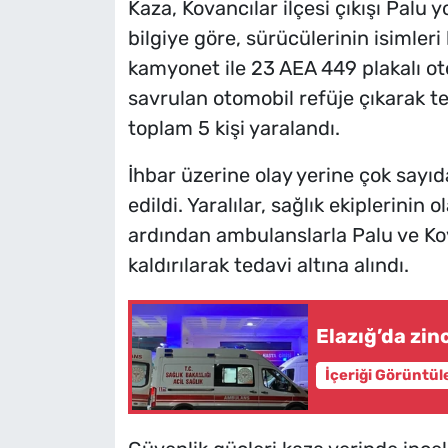
Kaza, Kovancılar ilçesi çıkışı Palu 
bilgiye göre, sürücülerinin isimle
kamyonet ile 23 AEA 449 plakalı ot
savrulan otomobil refüje çıkarak 
toplam 5 kişi yaralandı.
İhbar üzerine olay yerine çok sayıd
edildi. Yaralılar, sağlık ekiplerinin
ardından ambulanslarla Palu ve Kov
kaldırılarak tedavi altına alındı.
Elazığ’da zin
İçeriği Görüntül