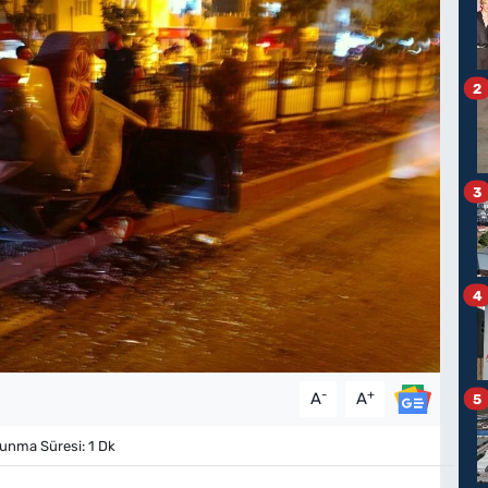
2
3
4
-
+
A
A
5
nma Süresi: 1 Dk