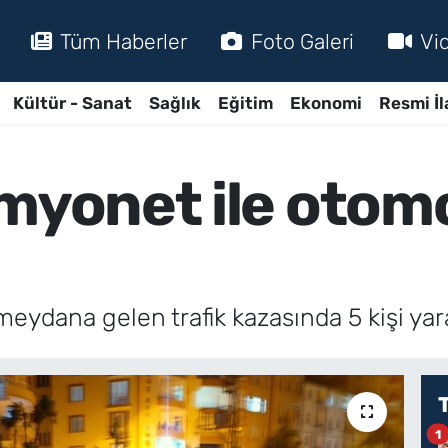
Tüm Haberler
Foto Galeri
Vi
Kültür - Sanat
Sağlık
Eğitim
Ekonomi
Resmi İl
myonet ile otomob
 meydana gelen trafik kazasında 5 kişi yar
1