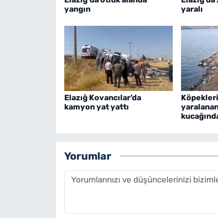
yangın
yaralı
Elazığ Kovancılar’da
Köpekleri
kamyon yat yattı
yaralanan
kucağında
Yorumlar