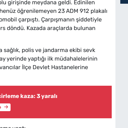
yolu girişinde meydana geldi. Edinilen
ri henüz öğrenilemeyen 23 ADM 912 plakalı
omobil çarpıştı. Çarpışmanın şiddetiyle
ters döndü. Kazada araçlarda bulunan
a sağlık, polis ve jandarma ekibi sevk
 olay yerinde yaptığı ilk müdahalelerinin
ancılar İlçe Devlet Hastanelerine
cirleme kaza: 3 yaralı
e