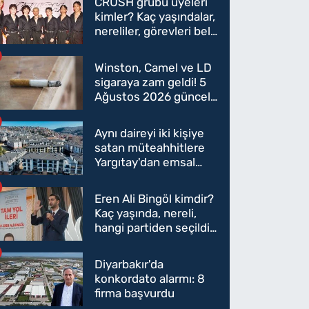
CRUSH grubu üyeleri
kimler? Kaç yaşındalar,
nereliler, görevleri belli
oldu mu?
Winston, Camel ve LD
sigaraya zam geldi! 5
Ağustos 2026 güncel
sigara fiyatları belli
oldu
Aynı daireyi iki kişiye
satan müteahhitlere
Yargıtay'dan emsal
karar
Eren Ali Bingöl kimdir?
Kaç yaşında, nereli,
hangi partiden seçildi?
Eren Ali Bingöl AK
Parti'ye mi geçecek?
Diyarbakır'da
konkordato alarmı: 8
firma başvurdu