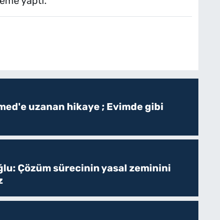
leme yaptı.
ed'e uzanan hikaye ; Evimde gibi
ğlu: Çözüm sürecinin yasal zeminini
z