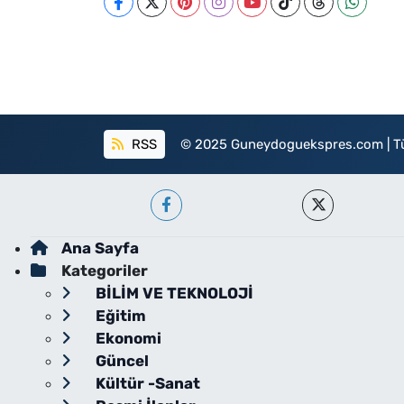
RSS
© 2025 Guneydoguekspres.com | Tüm h
Ana Sayfa
Kategoriler
BİLİM VE TEKNOLOJİ
Eğitim
Ekonomi
Güncel
Kültür -Sanat