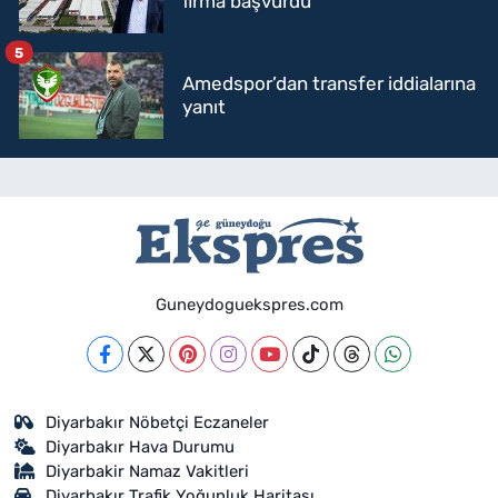
firma başvurdu
5
Amedspor’dan transfer iddialarına
yanıt
Guneydoguekspres.com
Diyarbakır Nöbetçi Eczaneler
Diyarbakır Hava Durumu
Diyarbakir Namaz Vakitleri
Diyarbakır Trafik Yoğunluk Haritası