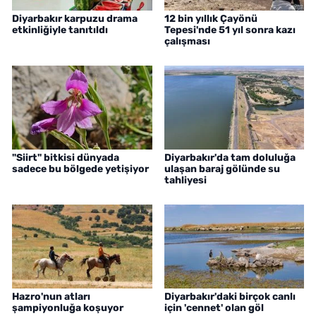
Diyarbakır karpuzu drama
12 bin yıllık Çayönü
etkinliğiyle tanıtıldı
Tepesi'nde 51 yıl sonra kazı
çalışması
"Siirt" bitkisi dünyada
Diyarbakır'da tam doluluğa
sadece bu bölgede yetişiyor
ulaşan baraj gölünde su
tahliyesi
Hazro'nun atları
Diyarbakır'daki birçok canlı
şampiyonluğa koşuyor
için 'cennet' olan göl