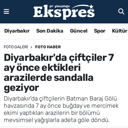
Diyarbakır
Son Dakika
Güncel
Spor
Kültür
FOTO GALERI
FOTO HABER
Diyarbakır'da çiftçiler 7
ay önce ektikleri
arazilerde sandalla
geziyor
Diyarbakır'da çiftçilerin Batman Baraj Gölü
havzasında 7 ay önce buğday ve mercimek
ekimi yaptıkları arazilerin bir bölümü
mevsimsel yağışlarla adeta göle döndü.