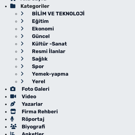
Kategoriler
BİLİM VE TEKNOLOJİ
Eğitim
Ekonomi
Güncel
Kültür -Sanat
Resmi İlanlar
Sağlık
Spor
Yemek-yapma
Yerel
Foto Galeri
Video
Yazarlar
Firma Rehberi
Röportaj
Biyografi
Anketler