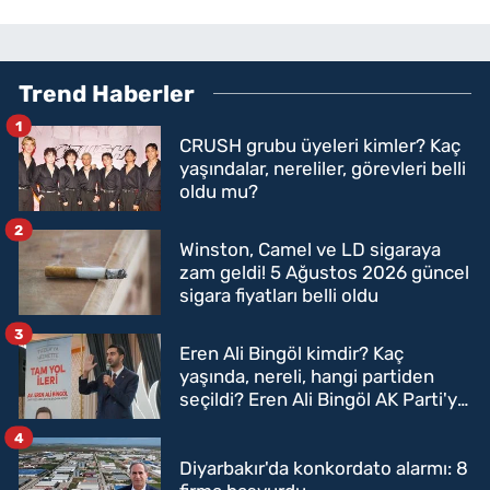
Trend Haberler
1
CRUSH grubu üyeleri kimler? Kaç
yaşındalar, nereliler, görevleri belli
oldu mu?
2
Winston, Camel ve LD sigaraya
zam geldi! 5 Ağustos 2026 güncel
sigara fiyatları belli oldu
3
Eren Ali Bingöl kimdir? Kaç
yaşında, nereli, hangi partiden
seçildi? Eren Ali Bingöl AK Parti'ye
mi geçecek?
4
Diyarbakır'da konkordato alarmı: 8