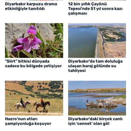
Diyarbakır karpuzu drama
12 bin yıllık Çayönü
etkinliğiyle tanıtıldı
Tepesi'nde 51 yıl sonra kazı
çalışması
"Siirt" bitkisi dünyada
Diyarbakır'da tam doluluğa
sadece bu bölgede yetişiyor
ulaşan baraj gölünde su
tahliyesi
Hazro'nun atları
Diyarbakır'daki birçok canlı
şampiyonluğa koşuyor
için 'cennet' olan göl