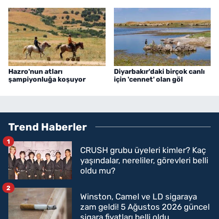
Hazro'nun atları
Diyarbakır'daki birçok canlı
şampiyonluğa koşuyor
için 'cennet' olan göl
Trend Haberler
1
CRUSH grubu üyeleri kimler? Kaç
yaşındalar, nereliler, görevleri belli
oldu mu?
2
Winston, Camel ve LD sigaraya
zam geldi! 5 Ağustos 2026 güncel
sigara fiyatları belli oldu