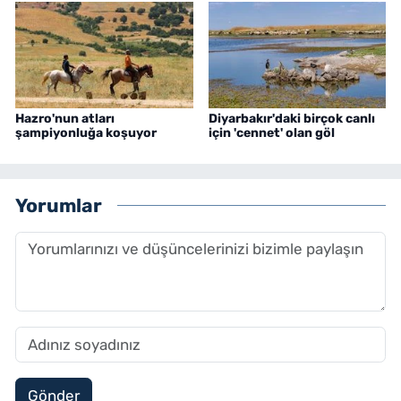
Hazro'nun atları
Diyarbakır'daki birçok canlı
şampiyonluğa koşuyor
için 'cennet' olan göl
Yorumlar
Gönder