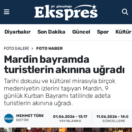
Diyarbakır
Son Dakika
Güncel
Spor
Kültür
FOTO GALERI
FOTO HABER
Mardin bayramda
turistlerin akınına uğradı
Tarihi dokusu ve kültürel mirasıyla birçok
medeniyetin izlerini taşıyan Mardin, 9
günlük Kurban Bayramı tatilinde adeta
turistlerin akınına uğradı.
MEHMET TÜRK
01.06.2026 - 13:17
11.06.2026 - 14:00
EDITÖR
YAYINLANMA
GÜNCELLEME