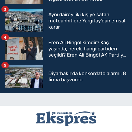
3
Aynı daireyi iki kişiye satan
müteahhitlere Yargıtay'dan emsal
karar
4
Eren Ali Bingöl kimdir? Kaç
yaşında, nereli, hangi partiden
seçildi? Eren Ali Bingöl AK Parti'ye
mi geçecek?
5
Diyarbakır'da konkordato alarmı: 8
firma başvurdu