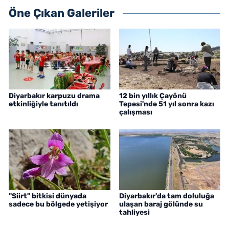
Öne Çıkan Galeriler
Diyarbakır karpuzu drama
12 bin yıllık Çayönü
etkinliğiyle tanıtıldı
Tepesi'nde 51 yıl sonra kazı
çalışması
"Siirt" bitkisi dünyada
Diyarbakır'da tam doluluğa
sadece bu bölgede yetişiyor
ulaşan baraj gölünde su
tahliyesi