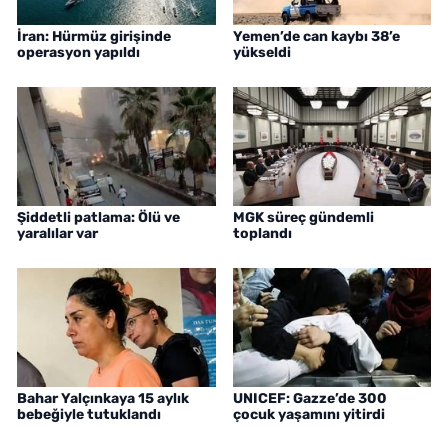
İran: Hürmüz girişinde
Yemen’de can kaybı 38’e
operasyon yapıldı
yükseldi
Şiddetli patlama: Ölü ve
MGK süreç gündemli
yaralılar var
toplandı
Bahar Yalçınkaya 15 aylık
UNICEF: Gazze’de 300
bebeğiyle tutuklandı
çocuk yaşamını yitirdi