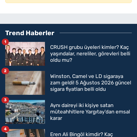
Trend Haberler
1
CRUSH grubu üyeleri kimler? Kaç
yaşındalar, nereliler, görevleri belli
oldu mu?
2
Winston, Camel ve LD sigaraya
zam geldi! 5 Ağustos 2026 güncel
sigara fiyatları belli oldu
3
Aynı daireyi iki kişiye satan
müteahhitlere Yargıtay'dan emsal
karar
4
Eren Ali Bingöl kimdir? Kaç