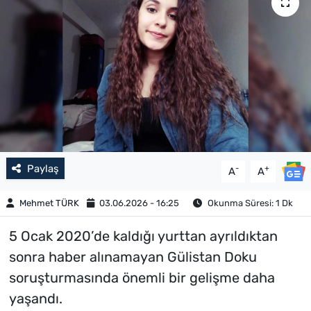
Paylaş
-
+
A
A
Mehmet TÜRK
03.06.2026 - 16:25
Okunma Süresi: 1 Dk
5 Ocak 2020’de kaldığı yurttan ayrıldıktan
sonra haber alınamayan Gülistan Doku
soruşturmasında önemli bir gelişme daha
yaşandı.