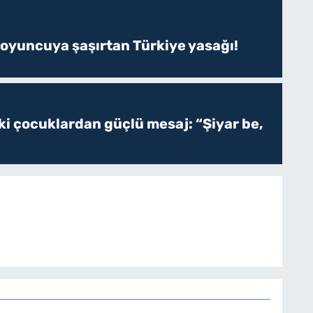
 oyuncuya şaşırtan Türkiye yasağı!
ki çocuklardan güçlü mesaj: “Şiyar be,