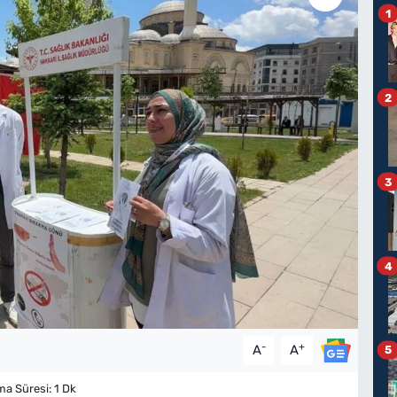
1
2
3
4
-
+
A
A
5
 Süresi: 1 Dk