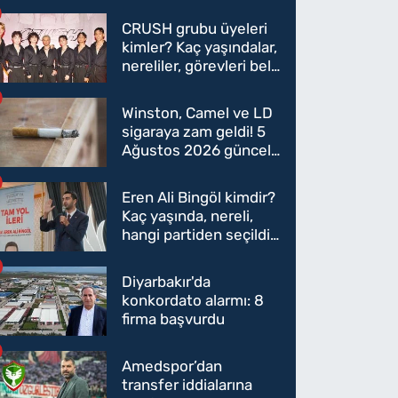
CRUSH grubu üyeleri
kimler? Kaç yaşındalar,
nereliler, görevleri belli
oldu mu?
Winston, Camel ve LD
sigaraya zam geldi! 5
Ağustos 2026 güncel
sigara fiyatları belli
oldu
Eren Ali Bingöl kimdir?
Kaç yaşında, nereli,
hangi partiden seçildi?
Eren Ali Bingöl AK
Parti'ye mi geçecek?
Diyarbakır'da
konkordato alarmı: 8
firma başvurdu
Amedspor’dan
transfer iddialarına