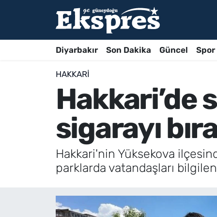
Diyarbakır
Son Dakika
Güncel
Spor
HAKKARI
Hakkari’de s
sigarayı bır
Hakkari'nin Yüksekova ilçesin
parklarda vatandaşları bilgile