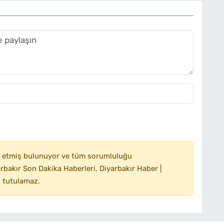
 etmiş bulunuyor ve tüm sorumluluğu
bakır Son Dakika Haberleri, Diyarbakır Haber |
 tutulamaz.