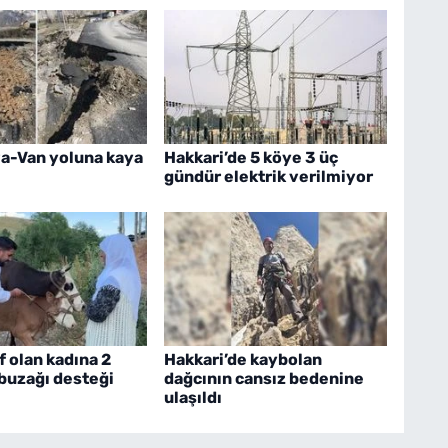
a-Van yoluna kaya
Hakkari’de 5 köye 3 üç
gündür elektrik verilmiyor
f olan kadına 2
Hakkari’de kaybolan
 buzağı desteği
dağcının cansız bedenine
ulaşıldı