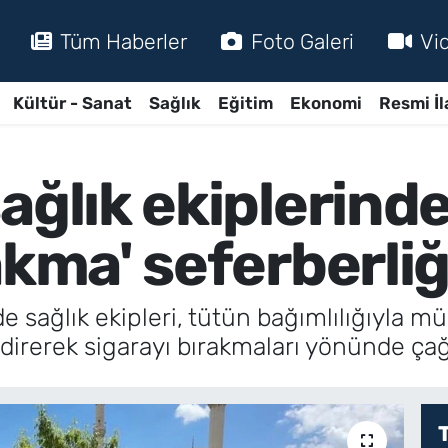
Tüm Haberler
Foto Galeri
Vi
Kültür - Sanat
Sağlık
Eğitim
Ekonomi
Resmi İl
ağlık ekiplerind
akma' seferberliğ
de sağlık ekipleri, tütün bağımlılığıyla
ndirerek sigarayı bırakmaları yönünde ça