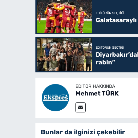
EDITÖRÜN SEÇTIĞI
Galatasaraylı
EDITÖRÜN SEÇTIĞI
Diyarbakır’da
rabin”
EDITÖR HAKKINDA
Mehmet TÜRK
Bunlar da ilginizi çekebilir