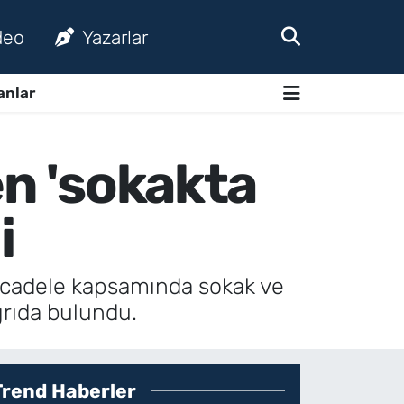
deo
Yazarlar
anlar
en 'sokakta
i
 mücadele kapsamında sokak ve
ğrıda bulundu.
Trend Haberler