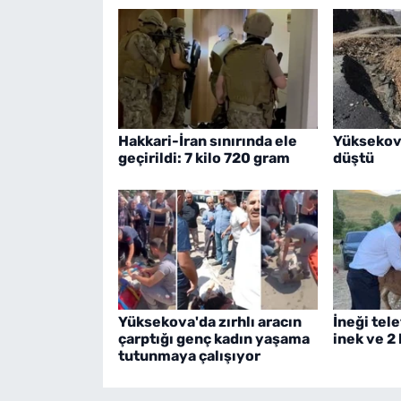
Hakkari-İran sınırında ele
Yüksekov
geçirildi: 7 kilo 720 gram
düştü
Yüksekova'da zırhlı aracın
İneği tele
çarptığı genç kadın yaşama
inek ve 2
tutunmaya çalışıyor