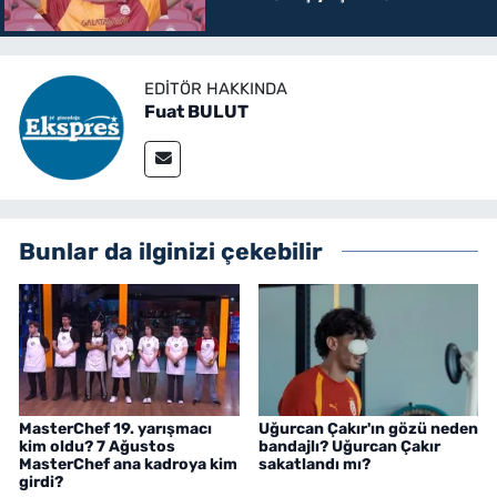
hangi mevkide oynuyor?
EDITÖR HAKKINDA
Fuat BULUT
Bunlar da ilginizi çekebilir
MasterChef 19. yarışmacı
Uğurcan Çakır'ın gözü neden
kim oldu? 7 Ağustos
bandajlı? Uğurcan Çakır
MasterChef ana kadroya kim
sakatlandı mı?
girdi?