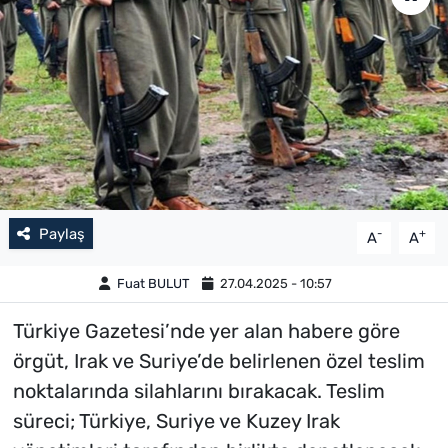
Paylaş
-
+
A
A
Fuat BULUT
27.04.2025 - 10:57
Türkiye Gazetesi’nde yer alan habere göre
örgüt, Irak ve Suriye’de belirlenen özel teslim
noktalarında silahlarını bırakacak. Teslim
süreci; Türkiye, Suriye ve Kuzey Irak