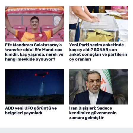
Efe Mandıracı Galatasaray’a
Yeni Parti seçim anketinde
transfer oldu! Efe Mandıracı
kaç oy aldı? SONAR son
kimdir, kaç yaşında, nereli ve
anket sonuçları ve partilerin
hangi mevkide oynuyor?
oy oranları
ABD yeni UFO görüntü ve
İran Dışişleri: Sadece
belgeleri yayınladı
kendimize güvenmenin
zamanı gelmiştir