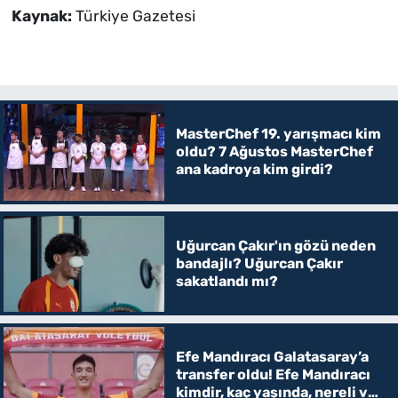
Kaynak:
Türkiye Gazetesi
MasterChef 19. yarışmacı kim
oldu? 7 Ağustos MasterChef
ana kadroya kim girdi?
Uğurcan Çakır'ın gözü neden
bandajlı? Uğurcan Çakır
sakatlandı mı?
Efe Mandıracı Galatasaray’a
transfer oldu! Efe Mandıracı
kimdir, kaç yaşında, nereli ve