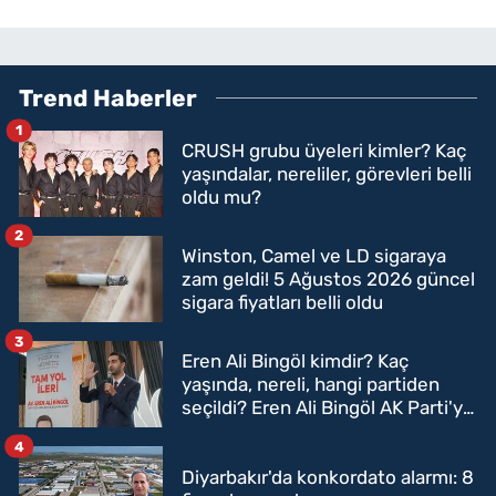
Trend Haberler
1
CRUSH grubu üyeleri kimler? Kaç
yaşındalar, nereliler, görevleri belli
oldu mu?
2
Winston, Camel ve LD sigaraya
zam geldi! 5 Ağustos 2026 güncel
sigara fiyatları belli oldu
3
Eren Ali Bingöl kimdir? Kaç
yaşında, nereli, hangi partiden
seçildi? Eren Ali Bingöl AK Parti'ye
mi geçecek?
4
Diyarbakır'da konkordato alarmı: 8