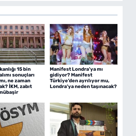
kanlığı 15 bin
Manifest Londra’ya mı
alımı sonuçları
gidiyor? Manifest
 mı, ne zaman
Türkiye’den ayrılıyor mu,
ak? İKM, zabıt
Londra’ya neden taşınacak?
 mübaşir