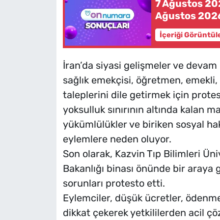
7 Ağustos 20
Ağustos 202
İçeriği Görüntül
İran’da siyasi gelişmeler ve devam
sağlık emekçisi, öğretmen, emekli,
taleplerini dile getirmek için prot
yoksulluk sınırının altında kalan m
yükümlülükler ve biriken sosyal hak
eylemlere neden oluyor.
Son olarak, Kazvin Tıp Bilimleri Üniv
Bakanlığı binası önünde bir araya 
sorunları protesto etti.
Eylemciler, düşük ücretler, ödenme
dikkat çekerek yetkililerden acil çö