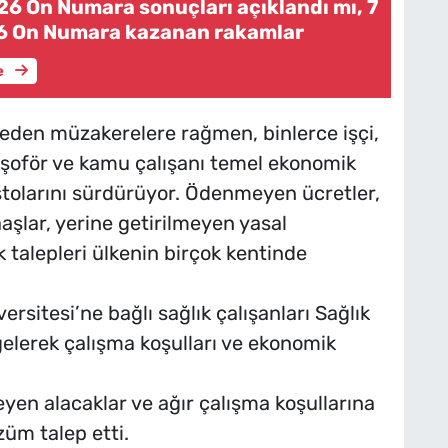
26 On Numara sonuçları açıklandı mı, 7
6 On Numara kazanan rakamlar
e
 eden müzakerelere rağmen, binlerce işçi,
 şoför ve kamu çalışanı temel ekonomik
estolarını sürdürüyor. Ödenmeyen ücretler,
aaşlar, yerine getirilmeyen yasal
 talepleri ülkenin birçok kentinde
ersitesi’ne bağlı sağlık çalışanları Sağlık
gelerek çalışma koşulları ve ekonomik
yen alacaklar ve ağır çalışma koşullarına
züm talep etti.