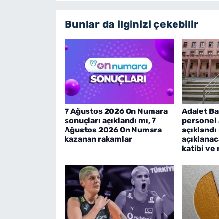
Bunlar da ilginizi çekebilir
7 Ağustos 2026 On Numara
Adalet Ba
sonuçları açıklandı mı, 7
personel 
Ağustos 2026 On Numara
açıklandı
kazanan rakamlar
açıklanac
katibi ve