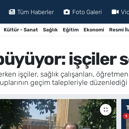
Tüm Haberler
Foto Galeri
Vi
Kültür - Sanat
Sağlık
Eğitim
Ekonomi
Resmi İl
büyüyor: işçiler 
rken işçiler, sağlık çalışanları, öğretmen
gruplarının geçim talepleriyle düzenlediğ
1