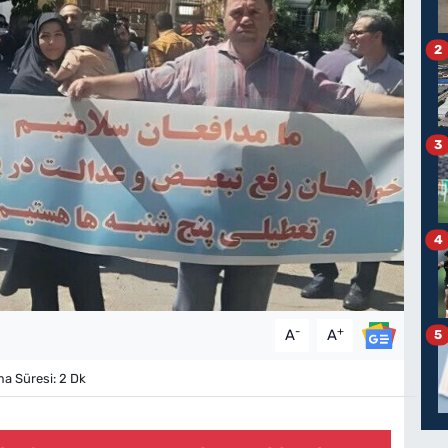
2
3
4
-
+
A
A
5
 Süresi: 2 Dk