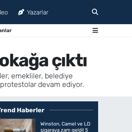
deo
Yazarlar
anlar
sokağa çıktı
ler, emekliler, belediye
i protestolar devam ediyor.
Trend Haberler
Winston, Camel ve LD
sigaraya zam geldi! 5