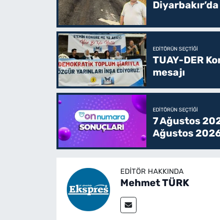
Diyarbakır’da
EDITÖRÜN SEÇTIĞI
TUAY-DER Kong
mesajı
EDITÖRÜN SEÇTIĞI
7 Ağustos 202
Ağustos 2026
EDITÖR HAKKINDA
Mehmet TÜRK