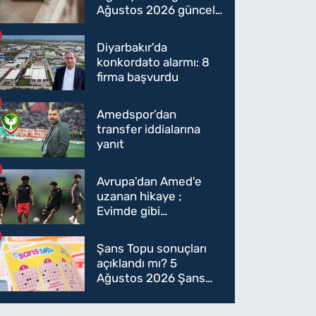
Ağustos 2026 güncel
sigara fiyatları belli
oldu
Diyarbakır'da
konkordato alarmı: 8
firma başvurdu
Amedspor’dan
transfer iddialarına
yanıt
Avrupa'dan Amed'e
uzanan hikaye ;
Evimde gibi
hissediyorum
Şans Topu sonuçları
açıklandı mı? 5
Ağustos 2026 Şans
Topu sonuçları! 5
Ağustos Şans topu