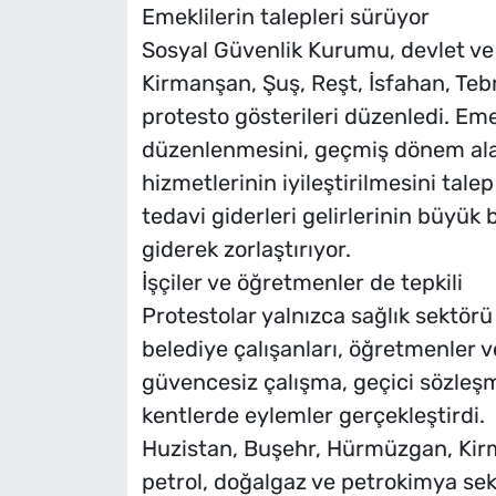
Emeklilerin talepleri sürüyor
Sosyal Güvenlik Kurumu, devlet ve a
Kirmanşan, Şuş, Reşt, İsfahan, Teb
protesto gösterileri düzenledi. Em
düzenlenmesini, geçmiş dönem alac
hizmetlerinin iyileştirilmesini tale
tedavi giderleri gelirlerinin büyük
giderek zorlaştırıyor.
İşçiler ve öğretmenler de tepkili
Protestolar yalnızca sağlık sektörü v
belediye çalışanları, öğretmenler ve
güvencesiz çalışma, geçici sözleşmel
kentlerde eylemler gerçekleştirdi.
Huzistan, Buşehr, Hürmüzgan, Kirm
petrol, doğalgaz ve petrokimya sekt