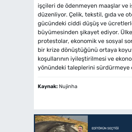
işçileri de ödenmeyen maaşlar ve iş
düzenliyor. Çelik, tekstil, gıda ve o
gücündeki ciddi düşüş ve ücretlerl
büyümesinden şikayet ediyor. Ülke
protestolar, ekonomik ve sosyal sor
bir krize dönüştüğünü ortaya koyuy
koşullarının iyileştirilmesi ve ekon
yönündeki taleplerini sürdürmeye
Kaynak:
Nujinha
EDITÖRÜN SEÇTIĞI