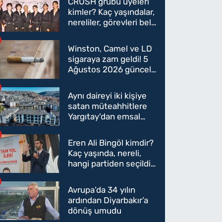
CRUSH grubu üyeleri
kimler? Kaç yaşındalar,
nereliler, görevleri belli
oldu mu?
Winston, Camel ve LD
sigaraya zam geldi! 5
Ağustos 2026 güncel
sigara fiyatları belli
oldu
Aynı daireyi iki kişiye
satan müteahhitlere
Yargıtay'dan emsal
karar
Eren Ali Bingöl kimdir?
Kaç yaşında, nereli,
hangi partiden seçildi?
Eren Ali Bingöl AK
Parti'ye mi geçecek?
Avrupa’da 34 yılın
ardından Diyarbakır’a
dönüş umudu