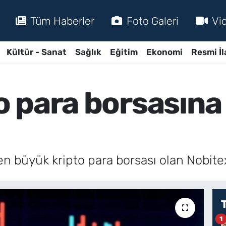
Tüm Haberler
Foto Galeri
Vi
Kültür - Sanat
Sağlık
Eğitim
Ekonomi
Resmi İl
to para borsasın
n büyük kripto para borsası olan Nobitex’
1