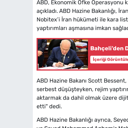
ABD, Ekonomik Öfke Operasyonu kap
açıkladı. ABD Hazine Bakanlığı, İra
Nobitex’i İran hükümeti ile kara li
yaptırımları aşmasına imkan sağladı
Bahçeli’den 
İçeriği Görüntül
ABD Hazine Bakanı Scott Bessent, 
serbest düşüşteyken, rejim yaptırı
aktarmak da dahil olmak üzere dijita
etti" dedi.
ABD Hazine Bakanlığı ayrıca, Se