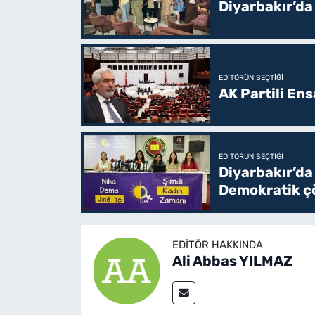
Diyarbakır’da
EDITÖRÜN SEÇTIĞI
AK Partili En
EDITÖRÜN SEÇTIĞI
Diyarbakır’da
Demokratik çö
EDITÖR HAKKINDA
Ali Abbas YILMAZ