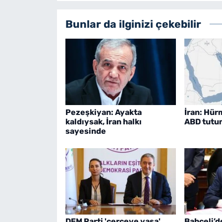
Bunlar da ilginizi çekebilir
Pezeşkiyan: Ayakta
İran: Hür
kaldıysak, İran halkı
ABD tutu
sayesinde
DEM Parti 'çerçeve yasa'
Bahçeli’d