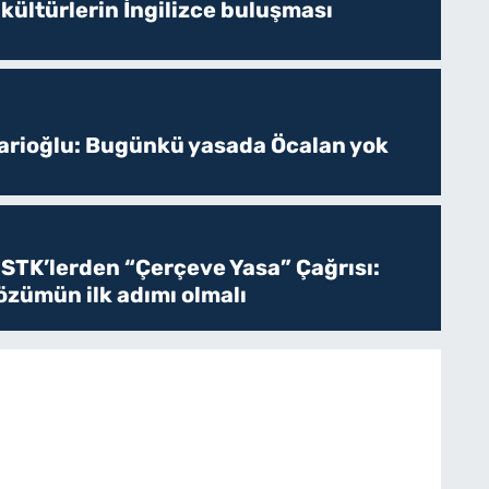
 kültürlerin İngilizce buluşması
sarioğlu: Bugünkü yasada Öcalan yok
 STK’lerden “Çerçeve Yasa” Çağrısı:
zümün ilk adımı olmalı