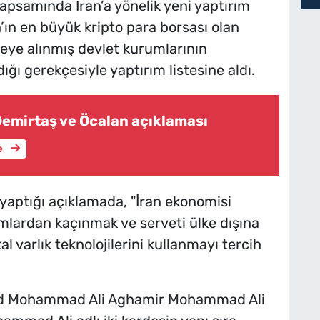
samında İran’a yönelik yeni yaptırım
n’ın en büyük kripto para borsası olan
steye alınmış devlet kurumlarının
ğı gerekçesiyle yaptırım listesine aldı.
Demirtaş ve Öcalan açıklaması
e
yaptığı açıklamada, "İran ekonomisi
mlardan kaçınmak ve serveti ülke dışına
l varlık teknolojilerini kullanmayı tercih
yed Mohammad Ali Aghamir Mohammad Ali