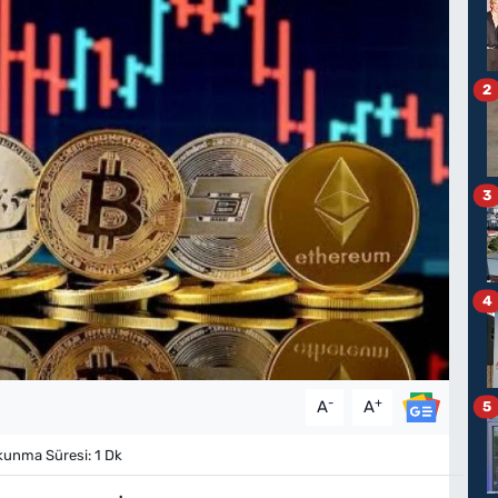
2
3
4
-
+
A
A
5
unma Süresi: 1 Dk