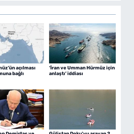
müz’ün açılması
‘İran ve Umman Hürmüz için
muna bağlı
anlaştı’ iddiası
en Demirtaş ve
Gülistan Doku'yu arayan 2