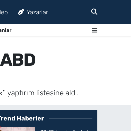
deo
Yazarlar
anlar
a ABD
i yaptırım listesine aldı.
Trend Haberler