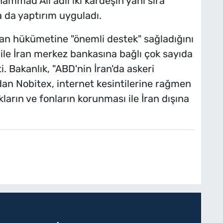
ad Ali adlı iki kardeşin yanı sıra
 da yaptırım uyguladı.
ran hükümetine "önemli destek" sağladığını
ile İran merkez bankasına bağlı çok sayıda
tti. Bakanlık, "ABD'nin İran'da askeri
an Nobitex, internet kesintilerine rağmen
kların ve fonların korunması ile İran dışına