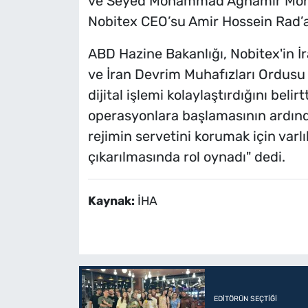
ve Seyed Mohammad Aghamir Mohamm
Nobitex CEO’su Amir Hossein Rad’a
ABD Hazine Bakanlığı, Nobitex'in İ
ve İran Devrim Muhafızları Ordusu 
dijital işlemi kolaylaştırdığını belir
operasyonlara başlamasının ardınd
rejimin servetini korumak için varlı
çıkarılmasında rol oynadı" dedi.
Kaynak:
İHA
EDITÖRÜN SEÇTIĞI