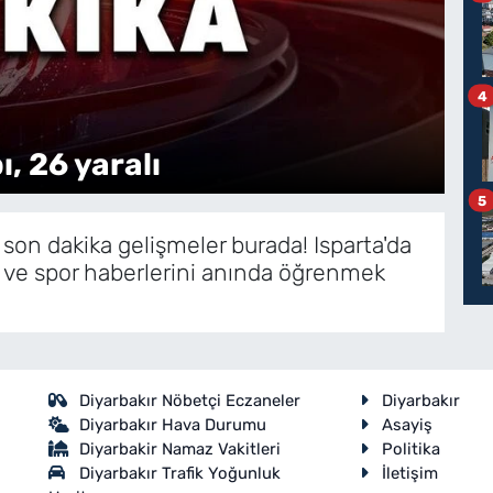
4
, 26 yaralı
Tü
5
 son dakika gelişmeler burada! Isparta'da
 ve spor haberlerini anında öğrenmek
Diyarbakır Nöbetçi Eczaneler
Diyarbakır
Diyarbakır Hava Durumu
Asayiş
Diyarbakir Namaz Vakitleri
Politika
Diyarbakır Trafik Yoğunluk
İletişim