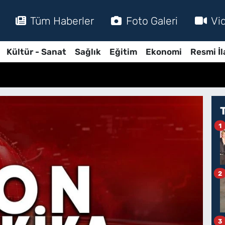
Tüm Haberler
Foto Galeri
Vi
Kültür - Sanat
Sağlık
Eğitim
Ekonomi
Resmi İl
1
2
3