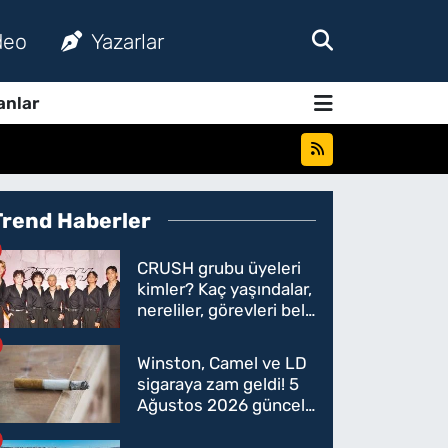
deo
Yazarlar
anlar
Trend Haberler
CRUSH grubu üyeleri
kimler? Kaç yaşındalar,
nereliler, görevleri belli
oldu mu?
Winston, Camel ve LD
sigaraya zam geldi! 5
Ağustos 2026 güncel
sigara fiyatları belli
oldu