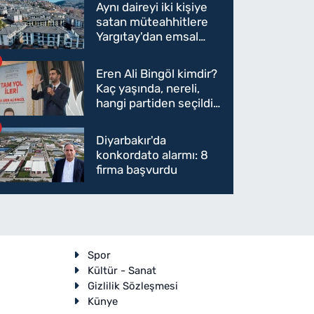
Aynı daireyi iki kişiye
satan müteahhitlere
Yargıtay'dan emsal
karar
Eren Ali Bingöl kimdir?
Kaç yaşında, nereli,
rkiye’nin en büyük cam terası aç
hangi partiden seçildi?
Eren Ali Bingöl AK
Parti'ye mi geçecek?
Diyarbakır'da
konkordato alarmı: 8
firma başvurdu
Spor
Kültür - Sanat
Gizlilik Sözleşmesi
Künye