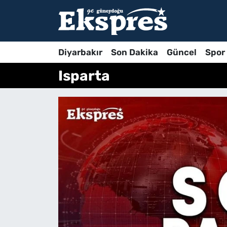
Diyarbakır
Son Dakika
Güncel
Spor
Isparta