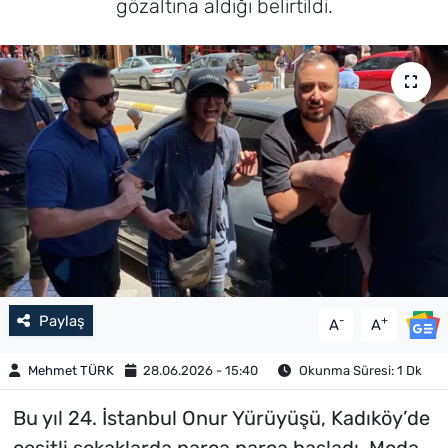
gözaltına aldığı belirtildi.
Paylaş
-
+
A
A
Mehmet TÜRK
28.06.2026 - 15:40
Okunma Süresi: 1 Dk
Bu yıl 24. İstanbul Onur Yürüyüşü, Kadıköy’de
çeşitli sokaklarda parça parça başladı. Moda