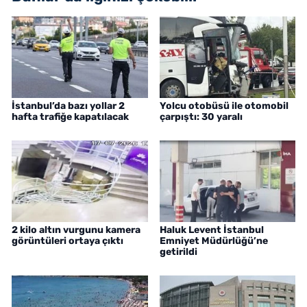
İstanbul’da bazı yollar 2
Yolcu otobüsü ile otomobil
hafta trafiğe kapatılacak
çarpıştı: 30 yaralı
2 kilo altın vurgunu kamera
Haluk Levent İstanbul
görüntüleri ortaya çıktı
Emniyet Müdürlüğü’ne
getirildi