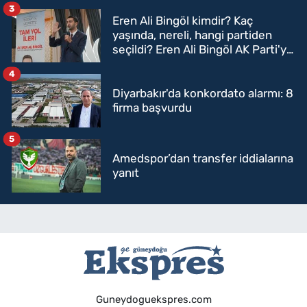
3
Eren Ali Bingöl kimdir? Kaç
yaşında, nereli, hangi partiden
seçildi? Eren Ali Bingöl AK Parti'ye
mi geçecek?
4
Diyarbakır'da konkordato alarmı: 8
firma başvurdu
5
Amedspor’dan transfer iddialarına
yanıt
Guneydoguekspres.com