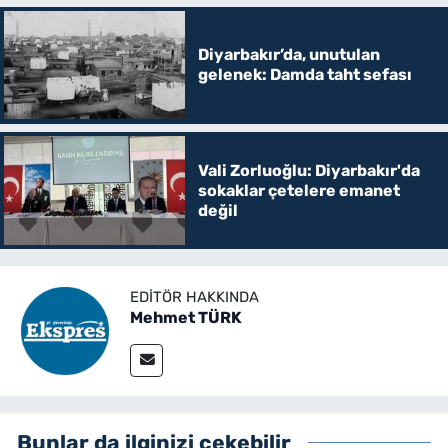
Diyarbakır’da, unutulan
gelenek: Damda taht sefası
Vali Zorluoğlu: Diyarbakır'da
sokaklar çetelere emanet
değil
EDITÖR HAKKINDA
Mehmet TÜRK
Bunlar da ilginizi çekebilir