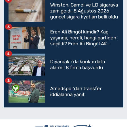
Winston, Camel ve LD sigaraya
zam geldi! 5 Ağustos 2026
güncel sigara fiyatları belli oldu
3
Eren Ali Bingöl kimdir? Kaç
yaşında, nereli, hangi partiden
seçildi? Eren Ali Bingöl AK
Parti'ye mi geçecek?
4
Diyarbakır'da konkordato
alarmı: 8 firma başvurdu
5
Amedspor’dan transfer
iddialarına yanıt