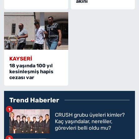
akını
KAYSERI
18 yaşında 100 yıl
kesinleşmiş hapis
cezası var
Trend Haberler
1
CRUSH grubu üyeleri kimler?
Kaç yaşındalar, nereliler,
görevleri belli oldu mu?
2