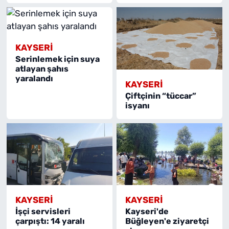
KAYSERI
Serinlemek için suya
atlayan şahıs
yaralandı
KAYSERI
Çiftçinin “tüccar”
isyanı
KAYSERI
KAYSERI
İşçi servisleri
Kayseri'de
çarpıştı: 14 yaralı
Büğleyen'e ziyaretçi