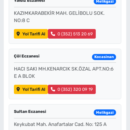
Yaldız Eczanesi
Melikgazi
KAZIMKARABEKİR MAH. GELİBOLU SOK.
NO:8 C
Yol Tarifi Al
0 (352) 513 20 69
Çöl Eczanesi
Kocasinan
HACI SAKI MH.KENARCIK SK.ÖZAL APT.NO:6
E A BLOK
Yol Tarifi Al
0 (352) 320 09 19
Sultan Eczanesi
Melikgazi
Keykubat Mah. Anafartalar Cad. No: 125 A