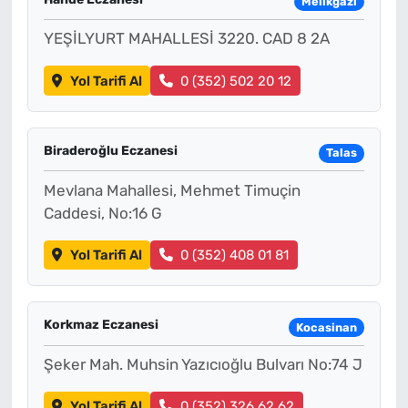
Melikgazi
YEŞİLYURT MAHALLESİ 3220. CAD 8 2A
Yol Tarifi Al
0 (352) 502 20 12
Biraderoğlu Eczanesi
Talas
Mevlana Mahallesi, Mehmet Timuçin
Caddesi, No:16 G
Yol Tarifi Al
0 (352) 408 01 81
Korkmaz Eczanesi
Kocasinan
Şeker Mah. Muhsin Yazıcıoğlu Bulvarı No:74 J
Yol Tarifi Al
0 (352) 326 62 62