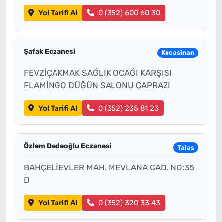
Yol Tarifi Al
0 (352) 600 60 30
Şafak Eczanesi
Kocasinan
FEVZİÇAKMAK SAĞLIK OCAĞI KARŞISI
FLAMİNGO DÜĞÜN SALONU ÇAPRAZI
Yol Tarifi Al
0 (352) 235 81 23
Özlem Dedeoğlu Eczanesi
Talas
BAHÇELİEVLER MAH. MEVLANA CAD. NO:35
D
Yol Tarifi Al
0 (352) 320 33 43