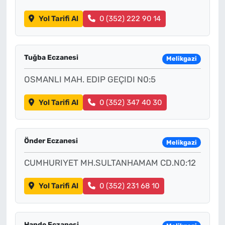
Yol Tarifi Al
0 (352) 222 90 14
Tuğba Eczanesi
Melikgazi
OSMANLI MAH. EDIP GEÇIDI N0:5
Yol Tarifi Al
0 (352) 347 40 30
Önder Eczanesi
Melikgazi
CUMHURIYET MH.SULTANHAMAM CD.N0:12
Yol Tarifi Al
0 (352) 231 68 10
Hande Eczanesi