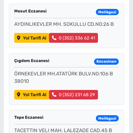
Mesut Eczanesi
Melikgazi
AYDINLIKEVLER MH. SOKULLU CD.N0:26 B
Yol Tarifi Al
0 (352) 336 62 41
Çıgdem Eczanesi
Kocasinan
ÖRNEKEVLER MH.ATATÜRK BULV.N0:106 B
38010
Yol Tarifi Al
0 (352) 231 68 29
Tepe Eczanesi
Melikgazi
TACETTIN VELI MAH. LALEZADE CAD.45 B