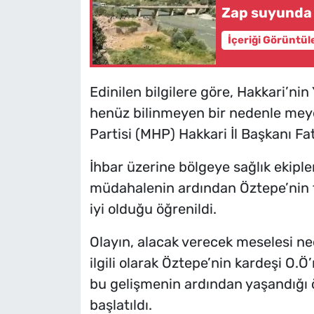
Zap suyunda 
İçeriği Görüntül
Edinilen bilgilere göre, Hakkari’ni
henüz bilinmeyen bir nedenle meyd
Partisi (MHP) Hakkari İl Başkanı Fat
İhbar üzerine bölgeye sağlık ekipleri
müdahalenin ardından Öztepe’nin t
iyi olduğu öğrenildi.
Olayın, alacak verecek meselesi nede
ilgili olarak Öztepe’nin kardeşi O.Ö’
bu gelişmenin ardından yaşandığı ön
başlatıldı.