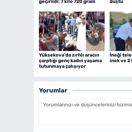
geçirildi: 7 kilo 720 gram
düştü
Yüksekova'da zırhlı aracın
İneği tele
çarptığı genç kadın yaşama
inek ve 2
tutunmaya çalışıyor
Yorumlar