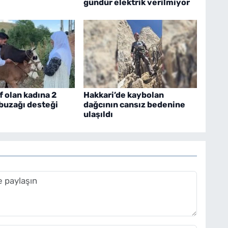
gündür elektrik verilmiyor
f olan kadına 2
Hakkari’de kaybolan
 buzağı desteği
dağcının cansız bedenine
ulaşıldı