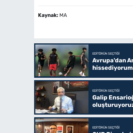
Kaynak:
MA
EDITÖRÜN SEÇTIĞI
Avrupa'dan Am
hissediyorum
EDITÖRÜN SEÇTIĞI
Galip Ensario
oluşturuyoru
EDITÖRÜN SEÇTIĞI