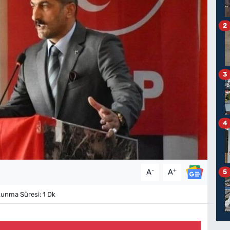
2
3
4
-
+
A
A
5
unma Süresi: 1 Dk