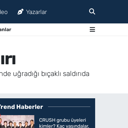
deo
Yazarlar
anlar
ırı
de uğradığı bıçaklı saldırıda
Trend Haberler
CRUSH grubu üyeleri
kimler? Kaç yaşındalar,