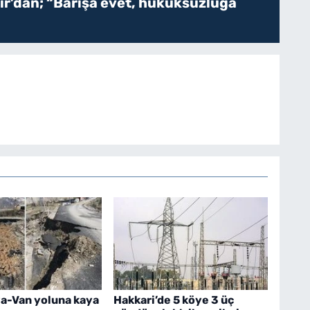
r’dan; “Barışa evet, hukuksuzluğa
a-Van yoluna kaya
Hakkari’de 5 köye 3 üç