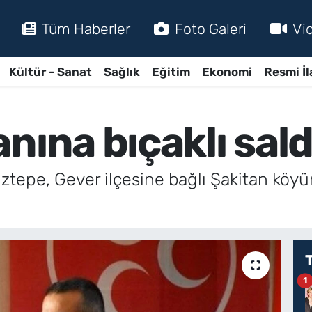
Tüm Haberler
Foto Galeri
Vi
Kültür - Sanat
Sağlık
Eğitim
Ekonomi
Resmi İl
nına bıçaklı sald
ztepe, Gever ilçesine bağlı Şakitan köyün
1