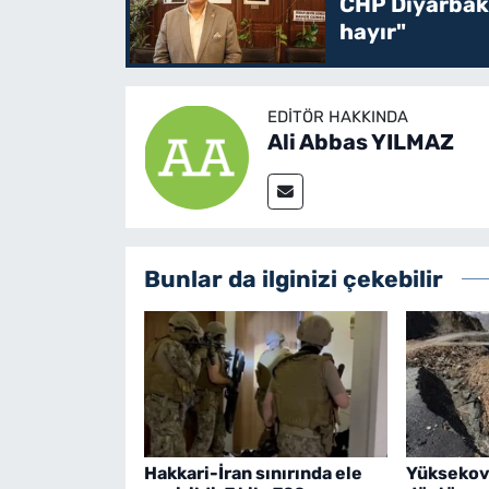
CHP Diyarbakı
hayır"
EDITÖR HAKKINDA
Ali Abbas YILMAZ
Bunlar da ilginizi çekebilir
Hakkari-İran sınırında ele
Yüksekov