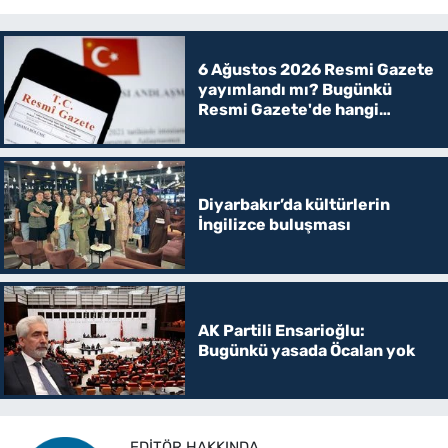
6 Ağustos 2026 Resmi Gazete
yayımlandı mı? Bugünkü
Resmi Gazete'de hangi
kararlar var?
Diyarbakır’da kültürlerin
İngilizce buluşması
AK Partili Ensarioğlu:
Bugünkü yasada Öcalan yok
EDITÖR HAKKINDA