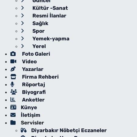
Güncel
Kültür -Sanat
Resmi İlanlar
Sağlık
Spor
Yemek-yapma
Yerel
Foto Galeri
Video
Yazarlar
Firma Rehberi
Röportaj
Biyografi
Anketler
Künye
İletişim
Servisler
Diyarbakır Nöbetçi Eczaneler