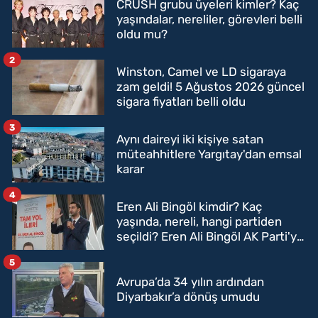
CRUSH grubu üyeleri kimler? Kaç
yaşındalar, nereliler, görevleri belli
oldu mu?
2
Winston, Camel ve LD sigaraya
zam geldi! 5 Ağustos 2026 güncel
sigara fiyatları belli oldu
3
Aynı daireyi iki kişiye satan
müteahhitlere Yargıtay'dan emsal
karar
4
Eren Ali Bingöl kimdir? Kaç
yaşında, nereli, hangi partiden
seçildi? Eren Ali Bingöl AK Parti'ye
mi geçecek?
5
Avrupa’da 34 yılın ardından
Diyarbakır’a dönüş umudu