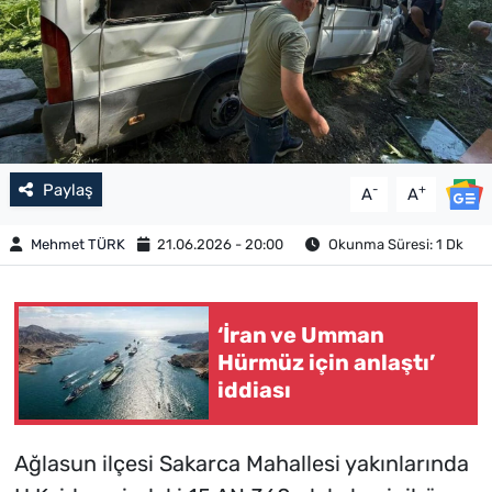
Paylaş
-
+
A
A
Mehmet TÜRK
21.06.2026 - 20:00
Okunma Süresi: 1 Dk
‘İran ve Umman
Hürmüz için anlaştı’
iddiası
Ağlasun ilçesi Sakarca Mahallesi yakınlarında